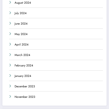
August 2024
July 2024
June 2024
May 2024
April 2024
March 2024
February 2024
January 2024
December 2023
November 2023