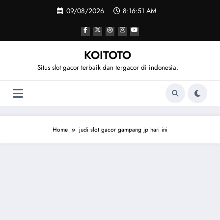
Skip
09/08/2026
8:16:52 AM
to
content
KOITOTO
Situs slot gacor terbaik dan tergacor di indonesia.
Home
judi slot gacor gampang jp hari ini