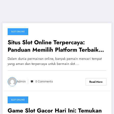
SLOT ONLINE
06/12/2025
Situs Slot Online Terpercaya:
Panduan Memilih Platform Terbaik
untuk Pemain
Dalam dunia permainan online, banyak pemain mencari tempat
yang aman dan terpercaya untuk bermain slot.…
Admin
0 Comments
Read More
SLOT ONLINE
05/12/2025
Game Slot Gacor Hari Ini: Temukan