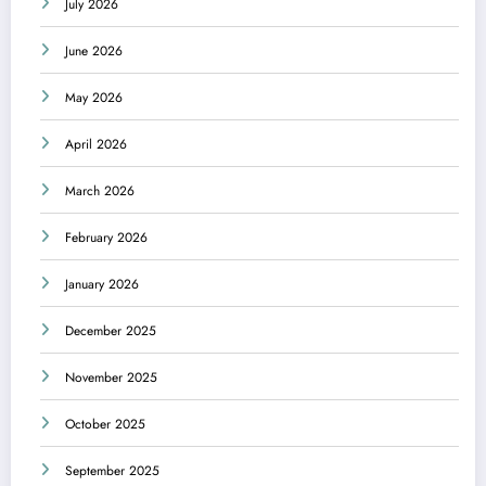
July 2026
June 2026
May 2026
April 2026
March 2026
February 2026
January 2026
December 2025
November 2025
October 2025
September 2025