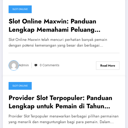
SLOT ONLINE
03/12/2025
Slot Online Maxwin: Panduan
Lengkap Memahami Peluang
Menang
Slot Online Maxwin telah mencuri perhatian banyak pemain
dengan potensi kemenangan yang besar dan berbagai…
Admin
0 Comments
Read More
SLOT ONLINE
02/12/2025
Provider Slot Terpopuler: Panduan
Lengkap untuk Pemain di Tahun
2025
Provider Slot Terpopuler menawarkan berbagai pilihan permainan
yang menarik dan menguntungkan bagi para pemain. Dalam…