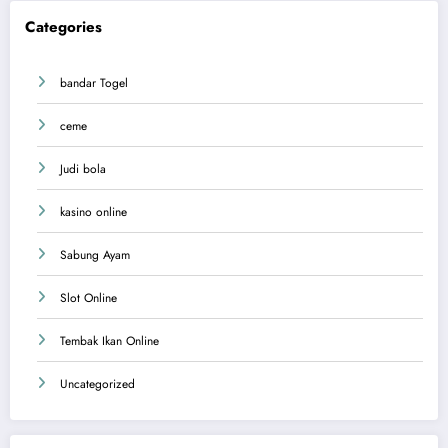
Categories
bandar Togel
ceme
Judi bola
kasino online
Sabung Ayam
Slot Online
Tembak Ikan Online
Uncategorized