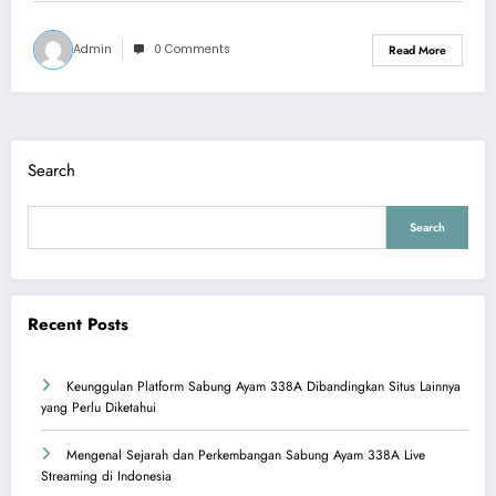
Admin
0 Comments
Read More
Search
Search
Recent Posts
Keunggulan Platform Sabung Ayam 338A Dibandingkan Situs Lainnya
yang Perlu Diketahui
Mengenal Sejarah dan Perkembangan Sabung Ayam 338A Live
Streaming di Indonesia