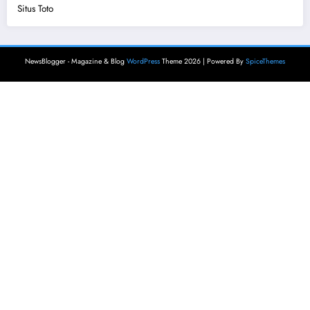
Situs Toto
NewsBlogger - Magazine & Blog
WordPress
Theme 2026 | Powered By
SpiceThemes