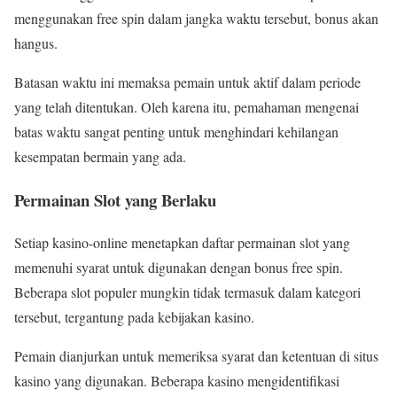
menggunakan free spin dalam jangka waktu tersebut, bonus akan
hangus.
Batasan waktu ini memaksa pemain untuk aktif dalam periode
yang telah ditentukan. Oleh karena itu, pemahaman mengenai
batas waktu sangat penting untuk menghindari kehilangan
kesempatan bermain yang ada.
Permainan Slot yang Berlaku
Setiap kasino-online menetapkan daftar permainan slot yang
memenuhi syarat untuk digunakan dengan bonus free spin.
Beberapa slot populer mungkin tidak termasuk dalam kategori
tersebut, tergantung pada kebijakan kasino.
Pemain dianjurkan untuk memeriksa syarat dan ketentuan di situs
kasino yang digunakan. Beberapa kasino mengidentifikasi