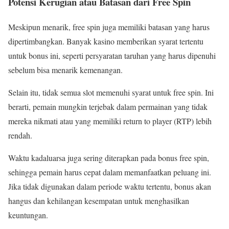
Potensi Kerugian atau Batasan dari Free Spin
Meskipun menarik, free spin juga memiliki batasan yang harus
dipertimbangkan. Banyak kasino memberikan syarat tertentu
untuk bonus ini, seperti persyaratan taruhan yang harus dipenuhi
sebelum bisa menarik kemenangan.
Selain itu, tidak semua slot memenuhi syarat untuk free spin. Ini
berarti, pemain mungkin terjebak dalam permainan yang tidak
mereka nikmati atau yang memiliki return to player (RTP) lebih
rendah.
Waktu kadaluarsa juga sering diterapkan pada bonus free spin,
sehingga pemain harus cepat dalam memanfaatkan peluang ini.
Jika tidak digunakan dalam periode waktu tertentu, bonus akan
hangus dan kehilangan kesempatan untuk menghasilkan
keuntungan.