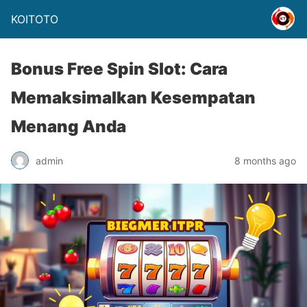
KOITOTO
Bonus Free Spin Slot: Cara
Memaksimalkan Kesempatan
Menang Anda
admin
8 months ago