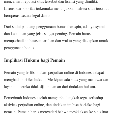
mencermati reputasi situs tersebut dan lisensi yang dimiliki.
Lisensi dari otoritas terkemuka menunjukkan bahwa situs tersebut
beroperasi secara legal dan adil.
Dari sudut pandang penggunaan bonus free spin, adanya syarat
dan ketentuan yang jelas sangat penting. Pemain harus
memperhatikan batasan taruhan dan waktu yang ditetapkan untuk
penggunaan bonus.
Implikasi Hukum bagi Pemain
Pemain yang terlibat dalam perjudian online di Indonesia dapat
menghadapi risiko hukum. Meskipun ada situs yang menawarkan
layanan, mereka tidak dijamin aman dari tindakan hukum.
Pemerintah Indonesia telah mengambil langkah tegas terhadap
aktivitas perjudian online, dan tindakan ini bisa berisiko bagi
pemain. Pemain harus menyadari bahwa meski akses ke situs luar