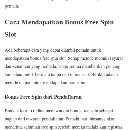
pemain.
Cara Mendapatkan Bonus Free Spin
Slot
Ada beberapa cara yang dapat diambil pemain untuk
mendapatkan bonus free spin slot. Setiap metode memiliki syarat
dan ketentuan yang berbeda, tetapi semua memberikan peluang
tambahan untuk bermain tanpa risiko finansial. Berikut adalah
metode utama untuk mendapatkan bonus ini.
Bonus Free Spin dari Pendaftaran
Banyak kasino online menawarkan bonus free spin sebagai
bagian dari tawaran pendaftaran. Pemain baru biasanya akan
menerima sejumlah free spin setelah mereka melakukan registrasi