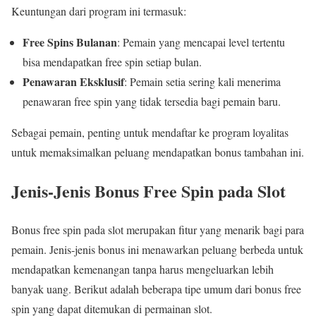
Keuntungan dari program ini termasuk:
Free Spins Bulanan
: Pemain yang mencapai level tertentu
bisa mendapatkan free spin setiap bulan.
Penawaran Eksklusif
: Pemain setia sering kali menerima
penawaran free spin yang tidak tersedia bagi pemain baru.
Sebagai pemain, penting untuk mendaftar ke program loyalitas
untuk memaksimalkan peluang mendapatkan bonus tambahan ini.
Jenis-Jenis Bonus Free Spin pada Slot
Bonus free spin pada slot merupakan fitur yang menarik bagi para
pemain. Jenis-jenis bonus ini menawarkan peluang berbeda untuk
mendapatkan kemenangan tanpa harus mengeluarkan lebih
banyak uang. Berikut adalah beberapa tipe umum dari bonus free
spin yang dapat ditemukan di permainan slot.