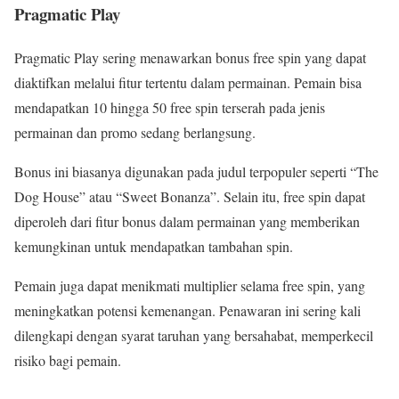
Pragmatic Play
Pragmatic Play sering menawarkan bonus free spin yang dapat
diaktifkan melalui fitur tertentu dalam permainan. Pemain bisa
mendapatkan 10 hingga 50 free spin terserah pada jenis
permainan dan promo sedang berlangsung.
Bonus ini biasanya digunakan pada judul terpopuler seperti “The
Dog House” atau “Sweet Bonanza”. Selain itu, free spin dapat
diperoleh dari fitur bonus dalam permainan yang memberikan
kemungkinan untuk mendapatkan tambahan spin.
Pemain juga dapat menikmati multiplier selama free spin, yang
meningkatkan potensi kemenangan. Penawaran ini sering kali
dilengkapi dengan syarat taruhan yang bersahabat, memperkecil
risiko bagi pemain.