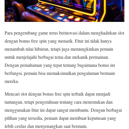
Para pengembang game terus berinovasi dalam menghadirkan slot
dengan bonus free spin yang menarik. Fitur ini tidak hanya
menambah nilai hiburan, tetapi juga memungkinkan pemain
untuk menjelajahi berbagai tema dan mekanik permainan.
Dengan pemahaman yang tepat tentang bagaimana bonus ini
berfungsi, pemain bisa memaksimalkan pengalaman bermain
mereka.
Mencari slot dengan bonus free spin terbaik dapat menjadi
tantangan, tetapi pengetahuan tentang cara menemukan dan
menggunakan fitur ini dapat sangat membantu. Dengan berbagai
pilihan yang tersedia, pemain dapat membuat keputusan yang
lebih cerdas dan menyenangkan saat bermain.