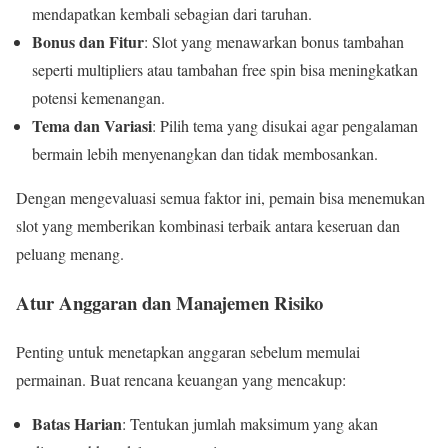
mendapatkan kembali sebagian dari taruhan.
Bonus dan Fitur
: Slot yang menawarkan bonus tambahan
seperti multipliers atau tambahan free spin bisa meningkatkan
potensi kemenangan.
Tema dan Variasi
: Pilih tema yang disukai agar pengalaman
bermain lebih menyenangkan dan tidak membosankan.
Dengan mengevaluasi semua faktor ini, pemain bisa menemukan
slot yang memberikan kombinasi terbaik antara keseruan dan
peluang menang.
Atur Anggaran dan Manajemen Risiko
Penting untuk menetapkan anggaran sebelum memulai
permainan. Buat rencana keuangan yang mencakup:
Batas Harian
: Tentukan jumlah maksimum yang akan