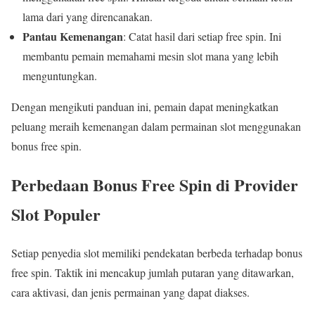
lama dari yang direncanakan.
Pantau Kemenangan
: Catat hasil dari setiap free spin. Ini
membantu pemain memahami mesin slot mana yang lebih
menguntungkan.
Dengan mengikuti panduan ini, pemain dapat meningkatkan
peluang meraih kemenangan dalam permainan slot menggunakan
bonus free spin.
Perbedaan Bonus Free Spin di Provider
Slot Populer
Setiap penyedia slot memiliki pendekatan berbeda terhadap bonus
free spin. Taktik ini mencakup jumlah putaran yang ditawarkan,
cara aktivasi, dan jenis permainan yang dapat diakses.