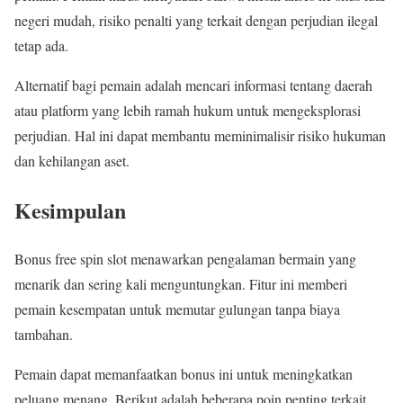
negeri mudah, risiko penalti yang terkait dengan perjudian ilegal
tetap ada.
Alternatif bagi pemain adalah mencari informasi tentang daerah
atau platform yang lebih ramah hukum untuk mengeksplorasi
perjudian. Hal ini dapat membantu meminimalisir risiko hukuman
dan kehilangan aset.
Kesimpulan
Bonus free spin slot menawarkan pengalaman bermain yang
menarik dan sering kali menguntungkan. Fitur ini memberi
pemain kesempatan untuk memutar gulungan tanpa biaya
tambahan.
Pemain dapat memanfaatkan bonus ini untuk meningkatkan
peluang menang. Berikut adalah beberapa poin penting terkait