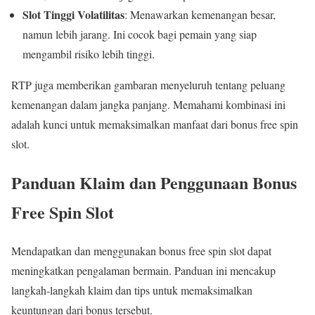
Slot Tinggi Volatilitas
: Menawarkan kemenangan besar,
namun lebih jarang. Ini cocok bagi pemain yang siap
mengambil risiko lebih tinggi.
RTP juga memberikan gambaran menyeluruh tentang peluang
kemenangan dalam jangka panjang. Memahami kombinasi ini
adalah kunci untuk memaksimalkan manfaat dari bonus free spin
slot.
Panduan Klaim dan Penggunaan Bonus
Free Spin Slot
Mendapatkan dan menggunakan bonus free spin slot dapat
meningkatkan pengalaman bermain. Panduan ini mencakup
langkah-langkah klaim dan tips untuk memaksimalkan
keuntungan dari bonus tersebut.