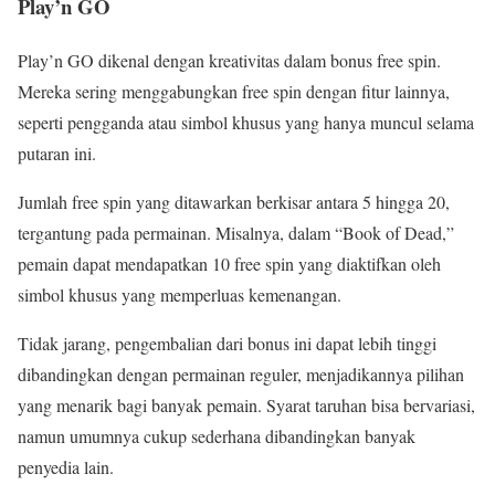
Play’n GO
Play’n GO dikenal dengan kreativitas dalam bonus free spin.
Mereka sering menggabungkan free spin dengan fitur lainnya,
seperti pengganda atau simbol khusus yang hanya muncul selama
putaran ini.
Jumlah free spin yang ditawarkan berkisar antara 5 hingga 20,
tergantung pada permainan. Misalnya, dalam “Book of Dead,”
pemain dapat mendapatkan 10 free spin yang diaktifkan oleh
simbol khusus yang memperluas kemenangan.
Tidak jarang, pengembalian dari bonus ini dapat lebih tinggi
dibandingkan dengan permainan reguler, menjadikannya pilihan
yang menarik bagi banyak pemain. Syarat taruhan bisa bervariasi,
namun umumnya cukup sederhana dibandingkan banyak
penyedia lain.