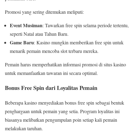
Promosi yang sering ditemukan meliputi:
Event Musiman
: Tawarkan free spin selama periode tertentu,
seperti Natal atau Tahun Baru.
Game Baru
: Kasino mungkin memberikan free spin untuk
menarik pemain mencoba slot terbaru mereka.
Pemain harus memperhatikan informasi promosi di situs kasino
untuk memanfaatkan tawaran ini secara optimal.
Bonus Free Spin dari Loyalitas Pemain
Beberapa kasino menyediakan bonus free spin sebagai bentuk
penghargaan untuk pemain yang setia. Program loyalitas ini
biasanya melibatkan pengumpulan poin setiap kali pemain
melakukan taruhan.