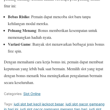
fitur ini:
Bebas Risiko
: Pemain dapat mencoba slot baru tanpa
kehilangan modal mereka.
Peluang Menang
: Bonus memberikan kesempatan untuk
memenangkan hadiah nyata.
Variasi Game
: Banyak slot menawarkan berbagai jenis bonus
free spin.
Dengan memahami cara kerja bonus ini, pemain dapat membuat
keputusan yang lebih baik saat bermain. Memilih slot yang tepat
dengan bonus menarik bisa meningkatkan pengalaman bermain
secara keseluruhan.
Categories:
Slot Online
Tags:
judi slot bet kecil jackpot besar
,
judi slot gacor gampang
jp hari ini
,
judi slot gacor gampang menang tiap hari
,
judi slot