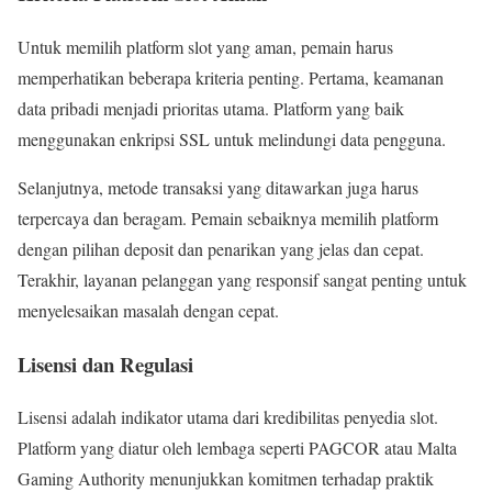
Untuk memilih platform slot yang aman, pemain harus
memperhatikan beberapa kriteria penting. Pertama, keamanan
data pribadi menjadi prioritas utama. Platform yang baik
menggunakan enkripsi SSL untuk melindungi data pengguna.
Selanjutnya, metode transaksi yang ditawarkan juga harus
terpercaya dan beragam. Pemain sebaiknya memilih platform
dengan pilihan deposit dan penarikan yang jelas dan cepat.
Terakhir, layanan pelanggan yang responsif sangat penting untuk
menyelesaikan masalah dengan cepat.
Lisensi dan Regulasi
Lisensi adalah indikator utama dari kredibilitas penyedia slot.
Platform yang diatur oleh lembaga seperti PAGCOR atau Malta
Gaming Authority menunjukkan komitmen terhadap praktik