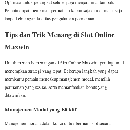
Optimasi untuk perangkat seluler juga menjadi nilai tambah.
Pemain dapat menikmati permainan kapan saja dan di mana saja
tanpa kehilangan kualitas pengalaman permainan.
Tips dan Trik Menang di Slot Online
Maxwin
Untuk meraih kemenangan di Slot Online Maxwin, penting untuk
menerapkan strategi yang tepat. Beberapa langkah yang dapat
membantu pemain mencakup manajemen modal, memilih
permainan yang sesuai, serta memanfaatkan bonus yang
ditawarkan.
Manajemen Modal yang Efektif
Manajemen modal adalah kunci untuk bermain slot secara