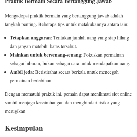
Praktik Bermain Secara Bertanggung Jawab
Mengadopsi praktik bermain yang bertanggung jawab adalah
langkah penting. Beberapa tips untuk melakukannya antara lain:
Tetapkan anggaran
: Tentukan jumlah uang yang siap hilang
dan jangan melebihi batas tersebut.
Mainkan untuk bersenang-senang
: Fokuskan permainan
sebagai hiburan, bukan sebagai cara untuk mendapatkan uang.
Ambil jeda
: Beristirahat secara berkala untuk mencegah
permainan berlebihan.
Dengan mematuhi praktik ini, pemain dapat menikmati slot online
sambil menjaga keseimbangan dan menghindari risiko yang
merugikan.
Kesimpulan