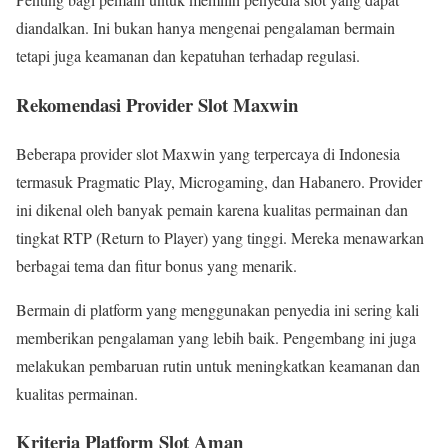
diandalkan. Ini bukan hanya mengenai pengalaman bermain
tetapi juga keamanan dan kepatuhan terhadap regulasi.
Rekomendasi Provider Slot Maxwin
Beberapa provider slot Maxwin yang terpercaya di Indonesia
termasuk Pragmatic Play, Microgaming, dan Habanero. Provider
ini dikenal oleh banyak pemain karena kualitas permainan dan
tingkat RTP (Return to Player) yang tinggi. Mereka menawarkan
berbagai tema dan fitur bonus yang menarik.
Bermain di platform yang menggunakan penyedia ini sering kali
memberikan pengalaman yang lebih baik. Pengembang ini juga
melakukan pembaruan rutin untuk meningkatkan keamanan dan
kualitas permainan.
Kriteria Platform Slot Aman