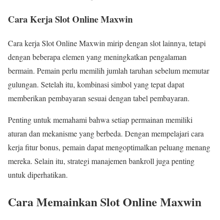
Cara Kerja Slot Online Maxwin
Cara kerja Slot Online Maxwin mirip dengan slot lainnya, tetapi
dengan beberapa elemen yang meningkatkan pengalaman
bermain. Pemain perlu memilih jumlah taruhan sebelum memutar
gulungan. Setelah itu, kombinasi simbol yang tepat dapat
memberikan pembayaran sesuai dengan tabel pembayaran.
Penting untuk memahami bahwa setiap permainan memiliki
aturan dan mekanisme yang berbeda. Dengan mempelajari cara
kerja fitur bonus, pemain dapat mengoptimalkan peluang menang
mereka. Selain itu, strategi manajemen bankroll juga penting
untuk diperhatikan.
Cara Memainkan Slot Online Maxwin