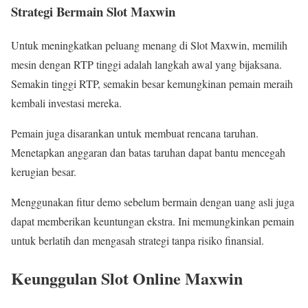
Strategi Bermain Slot Maxwin
Untuk meningkatkan peluang menang di Slot Maxwin, memilih
mesin dengan RTP tinggi adalah langkah awal yang bijaksana.
Semakin tinggi RTP, semakin besar kemungkinan pemain meraih
kembali investasi mereka.
Pemain juga disarankan untuk membuat rencana taruhan.
Menetapkan anggaran dan batas taruhan dapat bantu mencegah
kerugian besar.
Menggunakan fitur demo sebelum bermain dengan uang asli juga
dapat memberikan keuntungan ekstra. Ini memungkinkan pemain
untuk berlatih dan mengasah strategi tanpa risiko finansial.
Keunggulan Slot Online Maxwin