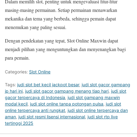
Dalam memilih slot, penting untuk mengevaluasi fitur-fitur
masing-masing permainan. Setiap permainan menawarkan
mekanika dan tema yang berbeda, sehingga pemain dapat
menemukan yang paling sesuai.
Dengan pendekatan yang tepat, Slot Online Maxwin dapat
menjadi pilihan yang menguntungkan dan menyenangkan bagi
para pemain.
Categories:
Slot Online
Tags:
judi slot bet kecil jackpot besar
,
judi slot gacor gampang
jp hari ini
,
judi slot gacor gampang menang tiap hari
,
judi slot
gacor terpercaya di Indonesia
,
judi slot gampang maxwin
modal kecil
,
judi slot online tanpa potongan pulsa
,
judi slot
online terpercaya anti rungkat
,
judi slot online terpercaya dan
aman
,
judi slot resmi lisensi internasional
,
judi slot rtp live
tertinggi 2025