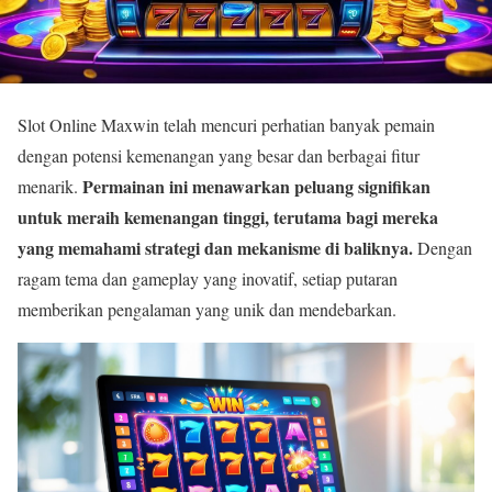
Slot Online Maxwin telah mencuri perhatian banyak pemain
dengan potensi kemenangan yang besar dan berbagai fitur
Permainan ini menawarkan peluang signifikan
menarik.
untuk meraih kemenangan tinggi, terutama bagi mereka
yang memahami strategi dan mekanisme di baliknya.
Dengan
ragam tema dan gameplay yang inovatif, setiap putaran
memberikan pengalaman yang unik dan mendebarkan.