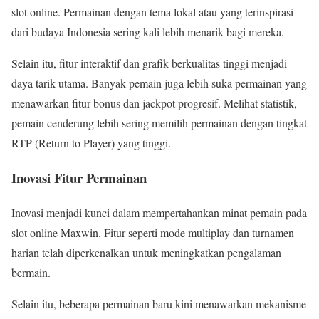
slot online. Permainan dengan tema lokal atau yang terinspirasi
dari budaya Indonesia sering kali lebih menarik bagi mereka.
Selain itu, fitur interaktif dan grafik berkualitas tinggi menjadi
daya tarik utama. Banyak pemain juga lebih suka permainan yang
menawarkan fitur bonus dan jackpot progresif. Melihat statistik,
pemain cenderung lebih sering memilih permainan dengan tingkat
RTP (Return to Player) yang tinggi.
Inovasi Fitur Permainan
Inovasi menjadi kunci dalam mempertahankan minat pemain pada
slot online Maxwin. Fitur seperti mode multiplay dan turnamen
harian telah diperkenalkan untuk meningkatkan pengalaman
bermain.
Selain itu, beberapa permainan baru kini menawarkan mekanisme