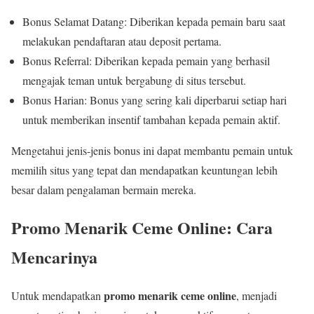
Bonus Selamat Datang: Diberikan kepada pemain baru saat
melakukan pendaftaran atau deposit pertama.
Bonus Referral: Diberikan kepada pemain yang berhasil
mengajak teman untuk bergabung di situs tersebut.
Bonus Harian: Bonus yang sering kali diperbarui setiap hari
untuk memberikan insentif tambahan kepada pemain aktif.
Mengetahui jenis-jenis bonus ini dapat membantu pemain untuk
memilih situs yang tepat dan mendapatkan keuntungan lebih
besar dalam pengalaman bermain mereka.
Promo Menarik Ceme Online: Cara
Mencarinya
promo menarik ceme online
Untuk mendapatkan
, menjadi