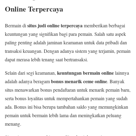
Online Terpercaya
situs judi online terpercaya
Bermain di
memberikan berbagai
keuntungan yang signifikan bagi para pemain. Salah satu aspek
paling penting adalah jaminan keamanan untuk data pribadi dan
transaksi keuangan. Dengan adanya sistem yang terjamin, pemain
dapat merasa lebih tenang saat bertransaksi.
keuntungan bermain online
Selain dari segi keamanan,
lainnya
bonus menarik ceme online
adalah adanya beragam
. Banyak
situs menawarkan bonus pendaftaran untuk menarik pemain baru,
serta bonus loyalitas untuk mempertahankan pemain yang sudah
ada. Bonus ini bisa berupa tambahan saldo yang memungkinkan
pemain untuk bermain lebih lama dan meningkatkan peluang
menang.