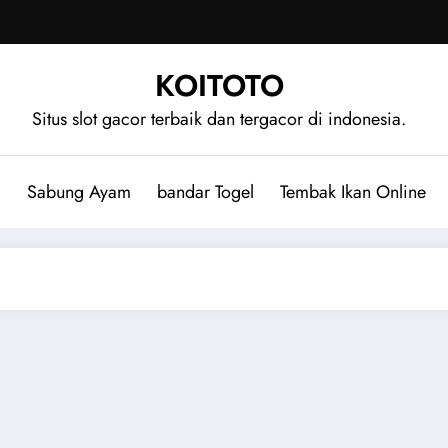
KOITOTO
Situs slot gacor terbaik dan tergacor di indonesia.
m
Sabung Ayam
bandar Togel
Tembak Ikan Online