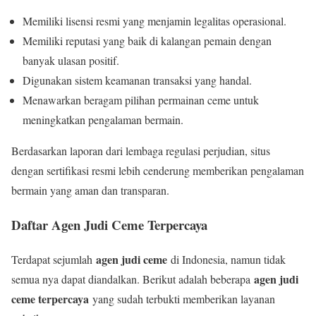
Memiliki lisensi resmi yang menjamin legalitas operasional.
Memiliki reputasi yang baik di kalangan pemain dengan
banyak ulasan positif.
Digunakan sistem keamanan transaksi yang handal.
Menawarkan beragam pilihan permainan ceme untuk
meningkatkan pengalaman bermain.
Berdasarkan laporan dari lembaga regulasi perjudian, situs
dengan sertifikasi resmi lebih cenderung memberikan pengalaman
bermain yang aman dan transparan.
Daftar Agen Judi Ceme Terpercaya
agen judi ceme
Terdapat sejumlah
di Indonesia, namun tidak
agen judi
semua nya dapat diandalkan. Berikut adalah beberapa
ceme terpercaya
yang sudah terbukti memberikan layanan