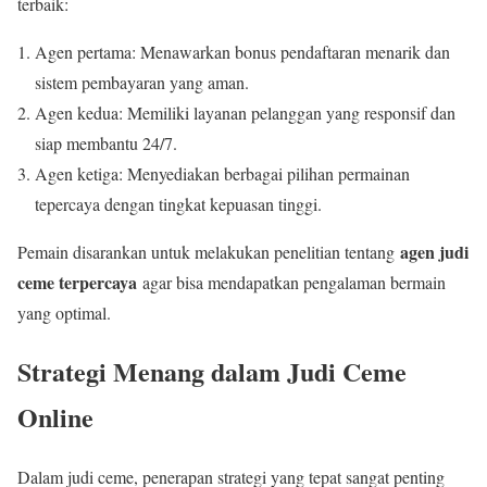
terbaik:
Agen pertama: Menawarkan bonus pendaftaran menarik dan
sistem pembayaran yang aman.
Agen kedua: Memiliki layanan pelanggan yang responsif dan
siap membantu 24/7.
Agen ketiga: Menyediakan berbagai pilihan permainan
tepercaya dengan tingkat kepuasan tinggi.
agen judi
Pemain disarankan untuk melakukan penelitian tentang
ceme terpercaya
agar bisa mendapatkan pengalaman bermain
yang optimal.
Strategi Menang dalam Judi Ceme
Online
Dalam judi ceme, penerapan strategi yang tepat sangat penting