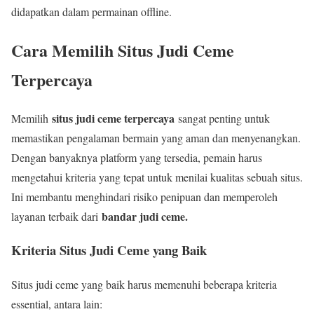
didapatkan dalam permainan offline.
Cara Memilih Situs Judi Ceme
Terpercaya
situs judi ceme terpercaya
Memilih
sangat penting untuk
memastikan pengalaman bermain yang aman dan menyenangkan.
Dengan banyaknya platform yang tersedia, pemain harus
mengetahui kriteria yang tepat untuk menilai kualitas sebuah situs.
Ini membantu menghindari risiko penipuan dan memperoleh
bandar judi ceme.
layanan terbaik dari
Kriteria Situs Judi Ceme yang Baik
Situs judi ceme yang baik harus memenuhi beberapa kriteria
essential, antara lain: