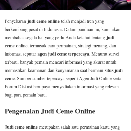
judi ceme online
Penyebaran
telah menjadi tren yang
berkembang pesat di Indonesia. Dalam panduan ini, kami akan
judi
membahas segala hal yang perlu Anda ketahui tentang
ceme
online, termasuk cara permainan, strategi menang, dan
agen judi ceme terpercaya
informasi seputar
. Menurut survei
terbaru, banyak pemain mencari informasi yang akurat untuk
situs judi
memastikan keamanan dan kenyamanan saat bermain
ceme
. Sumber-sumber tepercaya seperti Agen Judi Online serta
Forum Diskusi berupaya menyediakan informasi yang relevan
bagi para pemain baru.
Pengenalan Judi Ceme Online
Judi ceme online
merupakan salah satu permainan kartu yang