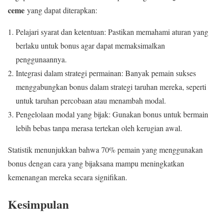
ceme
yang dapat diterapkan:
Pelajari syarat dan ketentuan: Pastikan memahami aturan yang
berlaku untuk bonus agar dapat memaksimalkan
penggunaannya.
Integrasi dalam strategi permainan: Banyak pemain sukses
menggabungkan bonus dalam strategi taruhan mereka, seperti
untuk taruhan percobaan atau menambah modal.
Pengelolaan modal yang bijak: Gunakan bonus untuk bermain
lebih bebas tanpa merasa tertekan oleh kerugian awal.
Statistik menunjukkan bahwa 70% pemain yang menggunakan
bonus dengan cara yang bijaksana mampu meningkatkan
kemenangan mereka secara signifikan.
Kesimpulan