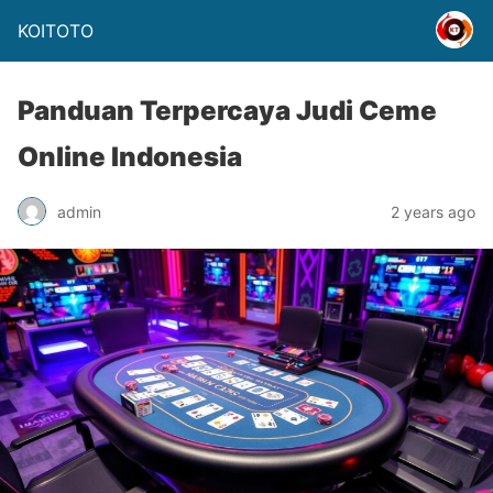
KOITOTO
Panduan Terpercaya Judi Ceme
Online Indonesia
admin
2 years ago