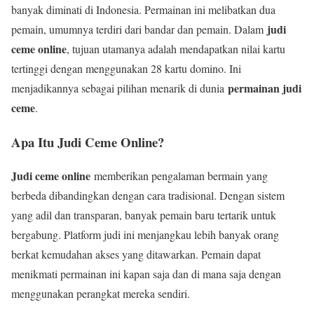
banyak diminati di Indonesia. Permainan ini melibatkan dua
judi
pemain, umumnya terdiri dari bandar dan pemain. Dalam
ceme online
, tujuan utamanya adalah mendapatkan nilai kartu
tertinggi dengan menggunakan 28 kartu domino. Ini
permainan judi
menjadikannya sebagai pilihan menarik di dunia
ceme
.
Apa Itu Judi Ceme Online?
Judi ceme online
memberikan pengalaman bermain yang
berbeda dibandingkan dengan cara tradisional. Dengan sistem
yang adil dan transparan, banyak pemain baru tertarik untuk
bergabung. Platform judi ini menjangkau lebih banyak orang
berkat kemudahan akses yang ditawarkan. Pemain dapat
menikmati permainan ini kapan saja dan di mana saja dengan
menggunakan perangkat mereka sendiri.