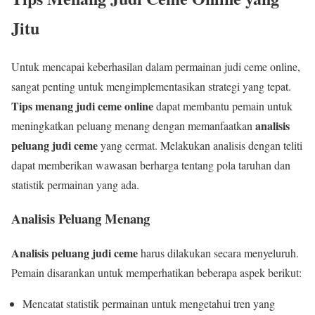
Jitu
Untuk mencapai keberhasilan dalam permainan judi ceme online,
sangat penting untuk mengimplementasikan strategi yang tepat.
Tips menang judi ceme online
dapat membantu pemain untuk
analisis
meningkatkan peluang menang dengan memanfaatkan
peluang judi ceme
yang cermat. Melakukan analisis dengan teliti
dapat memberikan wawasan berharga tentang pola taruhan dan
statistik permainan yang ada.
Analisis Peluang Menang
Analisis peluang judi ceme
harus dilakukan secara menyeluruh.
Pemain disarankan untuk memperhatikan beberapa aspek berikut:
Mencatat statistik permainan untuk mengetahui tren yang