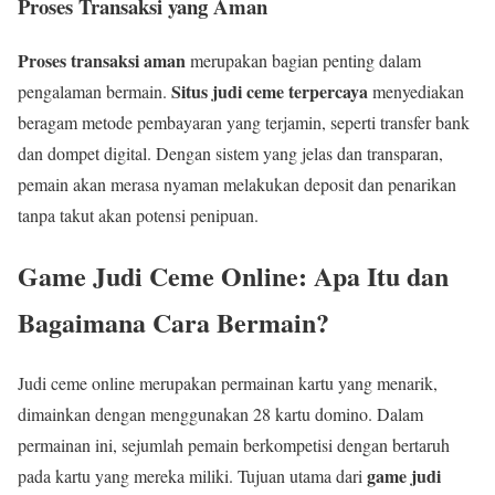
Proses Transaksi yang Aman
Proses transaksi aman
merupakan bagian penting dalam
Situs judi ceme terpercaya
pengalaman bermain.
menyediakan
beragam metode pembayaran yang terjamin, seperti transfer bank
dan dompet digital. Dengan sistem yang jelas dan transparan,
pemain akan merasa nyaman melakukan deposit dan penarikan
tanpa takut akan potensi penipuan.
Game Judi Ceme Online: Apa Itu dan
Bagaimana Cara Bermain?
Judi ceme online merupakan permainan kartu yang menarik,
dimainkan dengan menggunakan 28 kartu domino. Dalam
permainan ini, sejumlah pemain berkompetisi dengan bertaruh
game judi
pada kartu yang mereka miliki. Tujuan utama dari