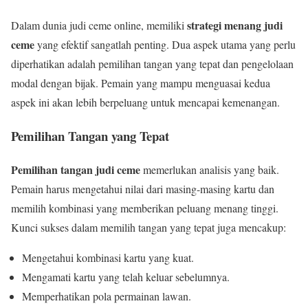
strategi menang judi
Dalam dunia judi ceme online, memiliki
ceme
yang efektif sangatlah penting. Dua aspek utama yang perlu
diperhatikan adalah pemilihan tangan yang tepat dan pengelolaan
modal dengan bijak. Pemain yang mampu menguasai kedua
aspek ini akan lebih berpeluang untuk mencapai kemenangan.
Pemilihan Tangan yang Tepat
Pemilihan tangan judi ceme
memerlukan analisis yang baik.
Pemain harus mengetahui nilai dari masing-masing kartu dan
memilih kombinasi yang memberikan peluang menang tinggi.
Kunci sukses dalam memilih tangan yang tepat juga mencakup:
Mengetahui kombinasi kartu yang kuat.
Mengamati kartu yang telah keluar sebelumnya.
Memperhatikan pola permainan lawan.