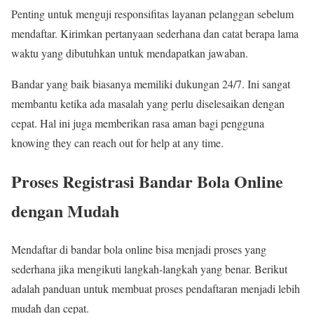
Penting untuk menguji responsifitas layanan pelanggan sebelum
mendaftar. Kirimkan pertanyaan sederhana dan catat berapa lama
waktu yang dibutuhkan untuk mendapatkan jawaban.
Bandar yang baik biasanya memiliki dukungan 24/7. Ini sangat
membantu ketika ada masalah yang perlu diselesaikan dengan
cepat. Hal ini juga memberikan rasa aman bagi pengguna
knowing they can reach out for help at any time.
Proses Registrasi Bandar Bola Online
dengan Mudah
Mendaftar di bandar bola online bisa menjadi proses yang
sederhana jika mengikuti langkah-langkah yang benar. Berikut
adalah panduan untuk membuat proses pendaftaran menjadi lebih
mudah dan cepat.