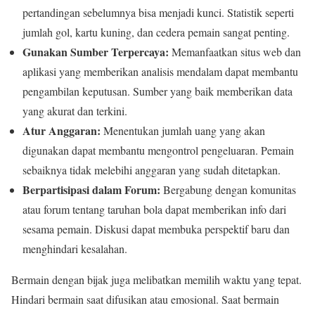
pertandingan sebelumnya bisa menjadi kunci. Statistik seperti
jumlah gol, kartu kuning, dan cedera pemain sangat penting.
Gunakan Sumber Terpercaya:
Memanfaatkan situs web dan
aplikasi yang memberikan analisis mendalam dapat membantu
pengambilan keputusan. Sumber yang baik memberikan data
yang akurat dan terkini.
Atur Anggaran:
Menentukan jumlah uang yang akan
digunakan dapat membantu mengontrol pengeluaran. Pemain
sebaiknya tidak melebihi anggaran yang sudah ditetapkan.
Berpartisipasi dalam Forum:
Bergabung dengan komunitas
atau forum tentang taruhan bola dapat memberikan info dari
sesama pemain. Diskusi dapat membuka perspektif baru dan
menghindari kesalahan.
Bermain dengan bijak juga melibatkan memilih waktu yang tepat.
Hindari bermain saat difusikan atau emosional. Saat bermain