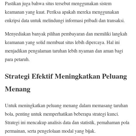
Pastikan juga bahwa situs tersebut menggunakan sistem
keamanan yang kuat. Periksa apakah mereka menggunakan
enkripsi data untuk melindungi informasi pribadi dan transaksi.
Menyediakan banyak pilihan pembayaran dan memiliki langkah
keamanan yang solid membuat situs lebih dipercaya. Hal ini
menjadikan pengalaman taruhan lebih nyaman dan aman bagi
para petaruh.
Strategi Efektif Meningkatkan Peluang
Menang
Untuk meningkatkan peluang menang dalam memasang taruhan
bola, penting untuk memperhatikan beberapa strategi kunci.
Strategi ini mencakup analisis data dan statistik, pemahaman pola
permainan, serta pengelolaan modal yang bijak.