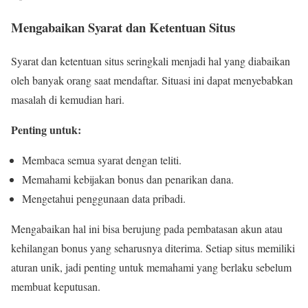
Mengabaikan Syarat dan Ketentuan Situs
Syarat dan ketentuan situs seringkali menjadi hal yang diabaikan
oleh banyak orang saat mendaftar. Situasi ini dapat menyebabkan
masalah di kemudian hari.
Penting untuk:
Membaca semua syarat dengan teliti.
Memahami kebijakan bonus dan penarikan dana.
Mengetahui penggunaan data pribadi.
Mengabaikan hal ini bisa berujung pada pembatasan akun atau
kehilangan bonus yang seharusnya diterima. Setiap situs memiliki
aturan unik, jadi penting untuk memahami yang berlaku sebelum
membuat keputusan.