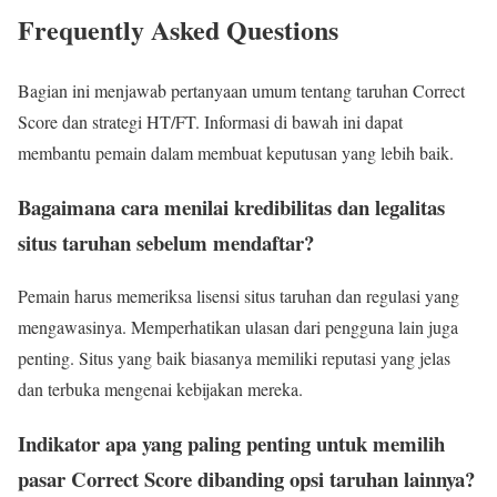
Frequently Asked Questions
Bagian ini menjawab pertanyaan umum tentang taruhan Correct
Score dan strategi HT/FT. Informasi di bawah ini dapat
membantu pemain dalam membuat keputusan yang lebih baik.
Bagaimana cara menilai kredibilitas dan legalitas
situs taruhan sebelum mendaftar?
Pemain harus memeriksa lisensi situs taruhan dan regulasi yang
mengawasinya. Memperhatikan ulasan dari pengguna lain juga
penting. Situs yang baik biasanya memiliki reputasi yang jelas
dan terbuka mengenai kebijakan mereka.
Indikator apa yang paling penting untuk memilih
pasar Correct Score dibanding opsi taruhan lainnya?