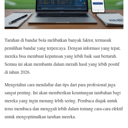
Taruhan di bandar bola melibatkan banyak faktor, termasuk
pemilihan bandar yang terpercaya. Dengan informasi yang tepat,
mereka bisa membuat keputusan yang lebih baik saat bertaruh.
Semua ini akan membantu dalam meraih hasil yang lebih positif
di tahun 2026.
Mengetahui cara mendaftar dan tips dari para profesional juga
sangat penting. Ini akan memberikan keuntungan tambahan bagi
mereka yang ingin menang lebih sering. Pembaca diajak untuk
terus membaca dan menggali lebih dalam tentang cara-cara efektif
untuk mengoptimalkan taruhan mereka.