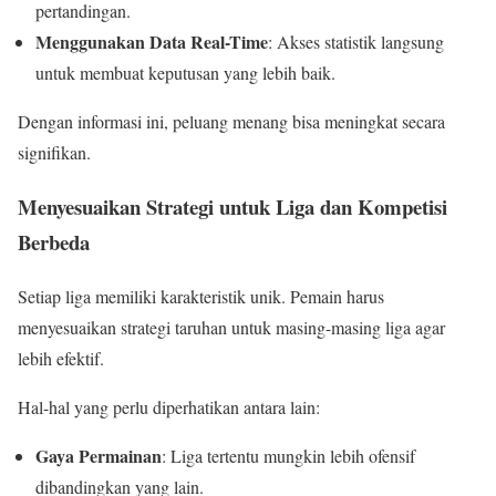
pertandingan.
Menggunakan Data Real-Time
: Akses statistik langsung
untuk membuat keputusan yang lebih baik.
Dengan informasi ini, peluang menang bisa meningkat secara
signifikan.
Menyesuaikan Strategi untuk Liga dan Kompetisi
Berbeda
Setiap liga memiliki karakteristik unik. Pemain harus
menyesuaikan strategi taruhan untuk masing-masing liga agar
lebih efektif.
Hal-hal yang perlu diperhatikan antara lain:
Gaya Permainan
: Liga tertentu mungkin lebih ofensif
dibandingkan yang lain.