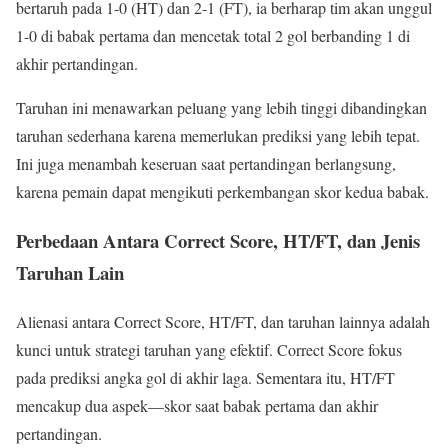
bertaruh pada 1-0 (HT) dan 2-1 (FT), ia berharap tim akan unggul
1-0 di babak pertama dan mencetak total 2 gol berbanding 1 di
akhir pertandingan.
Taruhan ini menawarkan peluang yang lebih tinggi dibandingkan
taruhan sederhana karena memerlukan prediksi yang lebih tepat.
Ini juga menambah keseruan saat pertandingan berlangsung,
karena pemain dapat mengikuti perkembangan skor kedua babak.
Perbedaan Antara Correct Score, HT/FT, dan Jenis
Taruhan Lain
Alienasi antara Correct Score, HT/FT, dan taruhan lainnya adalah
kunci untuk strategi taruhan yang efektif. Correct Score fokus
pada prediksi angka gol di akhir laga. Sementara itu, HT/FT
mencakup dua aspek—skor saat babak pertama dan akhir
pertandingan.