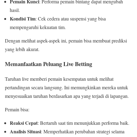
Pemain Kunci
: Performa pemain bintang dapat mengubah
hasil.
Kondisi Tim
: Cek cedera atau suspensi yang bisa
mempengaruhi kekuatan tim.
Dengan melihat aspek-aspek ini, pemain bisa membuat prediksi
yang lebih akurat.
Memanfaatkan Peluang Live Betting
Taruhan live memberi pemain kesempatan untuk melihat
pertandingan secara langsung. Ini memungkinkan mereka untuk
menyesuaikan taruhan berdasarkan apa yang terjadi di lapangan.
Pemain bisa:
Reaksi Cepat
: Bertaruh saat tim menunjukkan performa baik.
Analisis Situasi
: Memperhatikan perubahan strategi selama