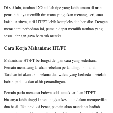
Di sisi lain, taruhan 1X2 adalah tipe yang lebih umum di mana
pemain hanya memilih tim mana yang akan menang, seri, atau
kalah. Artinya, tarif HT/FT lebih kompleks dan berisiko. Dengan
memahami perbedaan ini, pemain dapat memilih taruhan yang
sesuai dengan gaya bertaruh mereka.
Cara Kerja Mekanisme HT/FT
Mekanisme HT/FT berfungsi dengan cara yang sederhana.
Pemain memasang taruhan sebelum pertandingan dimulai.
Taruhan ini akan aktif selama dua waktu yang berbeda—setelah
babak pertama dan akhir pertandingan.
Pemain perlu mencatat bahwa odds untuk taruhan HT/FT
biasanya lebih tinggi karena tingkat kesulitan dalam memprediksi
dua hasil. Jika prediksi benar, pemain akan mendapat hadiah