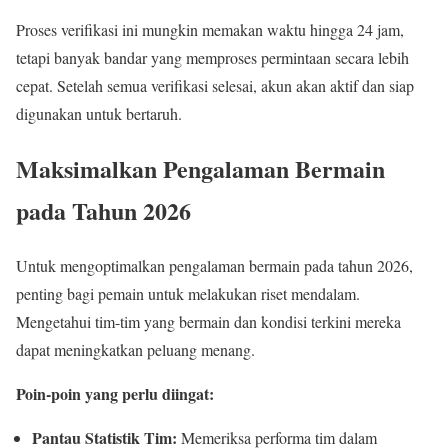
Proses verifikasi ini mungkin memakan waktu hingga 24 jam,
tetapi banyak bandar yang memproses permintaan secara lebih
cepat. Setelah semua verifikasi selesai, akun akan aktif dan siap
digunakan untuk bertaruh.
Maksimalkan Pengalaman Bermain
pada Tahun 2026
Untuk mengoptimalkan pengalaman bermain pada tahun 2026,
penting bagi pemain untuk melakukan riset mendalam.
Mengetahui tim-tim yang bermain dan kondisi terkini mereka
dapat meningkatkan peluang menang.
Poin-poin yang perlu diingat:
Pantau Statistik Tim:
Memeriksa performa tim dalam