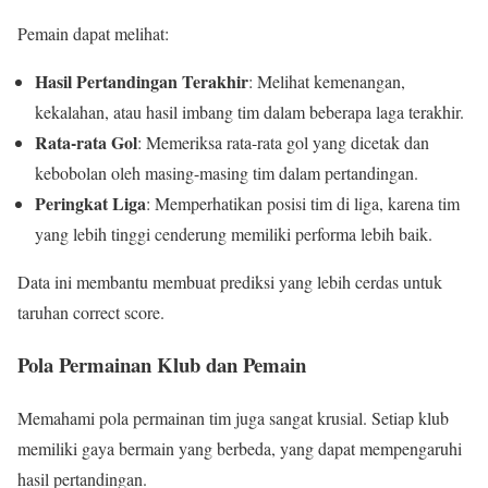
Pemain dapat melihat:
Hasil Pertandingan Terakhir
: Melihat kemenangan,
kekalahan, atau hasil imbang tim dalam beberapa laga terakhir.
Rata-rata Gol
: Memeriksa rata-rata gol yang dicetak dan
kebobolan oleh masing-masing tim dalam pertandingan.
Peringkat Liga
: Memperhatikan posisi tim di liga, karena tim
yang lebih tinggi cenderung memiliki performa lebih baik.
Data ini membantu membuat prediksi yang lebih cerdas untuk
taruhan correct score.
Pola Permainan Klub dan Pemain
Memahami pola permainan tim juga sangat krusial. Setiap klub
memiliki gaya bermain yang berbeda, yang dapat mempengaruhi
hasil pertandingan.