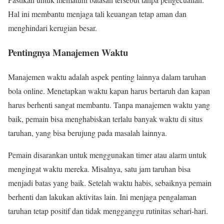
Hal ini membantu menjaga tali keuangan tetap aman dan
menghindari kerugian besar.
Pentingnya Manajemen Waktu
Manajemen waktu adalah aspek penting lainnya dalam taruhan
bola online. Menetapkan waktu kapan harus bertaruh dan kapan
harus berhenti sangat membantu. Tanpa manajemen waktu yang
baik, pemain bisa menghabiskan terlalu banyak waktu di situs
taruhan, yang bisa berujung pada masalah lainnya.
Pemain disarankan untuk menggunakan timer atau alarm untuk
mengingat waktu mereka. Misalnya, satu jam taruhan bisa
menjadi batas yang baik. Setelah waktu habis, sebaiknya pemain
berhenti dan lakukan aktivitas lain. Ini menjaga pengalaman
taruhan tetap positif dan tidak mengganggu rutinitas sehari-hari.