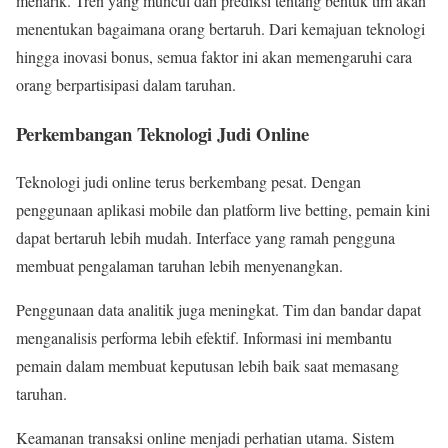
menarik. Tren yang muncul dan prediksi tentang bentuk tim akan
menentukan bagaimana orang bertaruh. Dari kemajuan teknologi
hingga inovasi bonus, semua faktor ini akan memengaruhi cara
orang berpartisipasi dalam taruhan.
Perkembangan Teknologi Judi Online
Teknologi judi online terus berkembang pesat. Dengan
penggunaan aplikasi mobile dan platform live betting, pemain kini
dapat bertaruh lebih mudah. Interface yang ramah pengguna
membuat pengalaman taruhan lebih menyenangkan.
Penggunaan data analitik juga meningkat. Tim dan bandar dapat
menganalisis performa lebih efektif. Informasi ini membantu
pemain dalam membuat keputusan lebih baik saat memasang
taruhan.
Keamanan transaksi online menjadi perhatian utama. Sistem