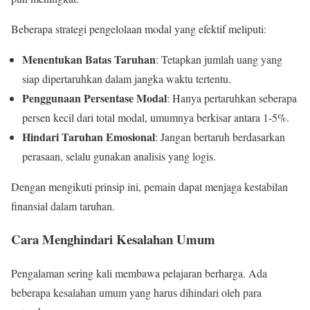
Beberapa strategi pengelolaan modal yang efektif meliputi:
Menentukan Batas Taruhan
: Tetapkan jumlah uang yang
siap dipertaruhkan dalam jangka waktu tertentu.
Penggunaan Persentase Modal
: Hanya pertaruhkan seberapa
persen kecil dari total modal, umumnya berkisar antara 1-5%.
Hindari Taruhan Emosional
: Jangan bertaruh berdasarkan
perasaan, selalu gunakan analisis yang logis.
Dengan mengikuti prinsip ini, pemain dapat menjaga kestabilan
finansial dalam taruhan.
Cara Menghindari Kesalahan Umum
Pengalaman sering kali membawa pelajaran berharga. Ada
beberapa kesalahan umum yang harus dihindari oleh para