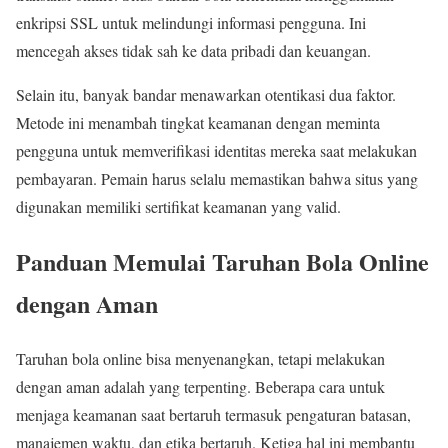
enkripsi SSL untuk melindungi informasi pengguna. Ini
mencegah akses tidak sah ke data pribadi dan keuangan.
Selain itu, banyak bandar menawarkan otentikasi dua faktor.
Metode ini menambah tingkat keamanan dengan meminta
pengguna untuk memverifikasi identitas mereka saat melakukan
pembayaran. Pemain harus selalu memastikan bahwa situs yang
digunakan memiliki sertifikat keamanan yang valid.
Panduan Memulai Taruhan Bola Online
dengan Aman
Taruhan bola online bisa menyenangkan, tetapi melakukan
dengan aman adalah yang terpenting. Beberapa cara untuk
menjaga keamanan saat bertaruh termasuk pengaturan batasan,
manajemen waktu, dan etika bertaruh. Ketiga hal ini membantu