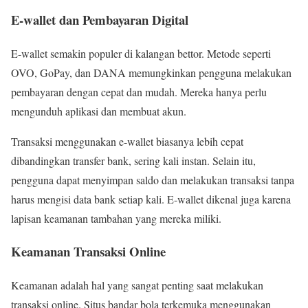
E-wallet dan Pembayaran Digital
E-wallet semakin populer di kalangan bettor. Metode seperti
OVO, GoPay, dan DANA memungkinkan pengguna melakukan
pembayaran dengan cepat dan mudah. Mereka hanya perlu
mengunduh aplikasi dan membuat akun.
Transaksi menggunakan e-wallet biasanya lebih cepat
dibandingkan transfer bank, sering kali instan. Selain itu,
pengguna dapat menyimpan saldo dan melakukan transaksi tanpa
harus mengisi data bank setiap kali. E-wallet dikenal juga karena
lapisan keamanan tambahan yang mereka miliki.
Keamanan Transaksi Online
Keamanan adalah hal yang sangat penting saat melakukan
transaksi online. Situs bandar bola terkemuka menggunakan