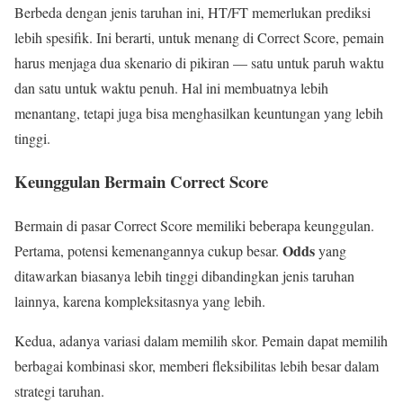
Berbeda dengan jenis taruhan ini, HT/FT memerlukan prediksi
lebih spesifik. Ini berarti, untuk menang di Correct Score, pemain
harus menjaga dua skenario di pikiran — satu untuk paruh waktu
dan satu untuk waktu penuh. Hal ini membuatnya lebih
menantang, tetapi juga bisa menghasilkan keuntungan yang lebih
tinggi.
Keunggulan Bermain Correct Score
Bermain di pasar Correct Score memiliki beberapa keunggulan.
Odds
Pertama, potensi kemenangannya cukup besar.
yang
ditawarkan biasanya lebih tinggi dibandingkan jenis taruhan
lainnya, karena kompleksitasnya yang lebih.
Kedua, adanya variasi dalam memilih skor. Pemain dapat memilih
berbagai kombinasi skor, memberi fleksibilitas lebih besar dalam
strategi taruhan.