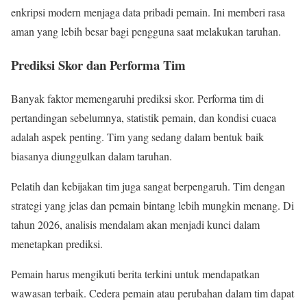
enkripsi modern menjaga data pribadi pemain. Ini memberi rasa
aman yang lebih besar bagi pengguna saat melakukan taruhan.
Prediksi Skor dan Performa Tim
Banyak faktor memengaruhi prediksi skor. Performa tim di
pertandingan sebelumnya, statistik pemain, dan kondisi cuaca
adalah aspek penting. Tim yang sedang dalam bentuk baik
biasanya diunggulkan dalam taruhan.
Pelatih dan kebijakan tim juga sangat berpengaruh. Tim dengan
strategi yang jelas dan pemain bintang lebih mungkin menang. Di
tahun 2026, analisis mendalam akan menjadi kunci dalam
menetapkan prediksi.
Pemain harus mengikuti berita terkini untuk mendapatkan
wawasan terbaik. Cedera pemain atau perubahan dalam tim dapat