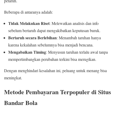
petaruh.
Beberapa di antaranya adalah:
Tidak Melakukan Riset
: Melewatkan analisis dan info
sebelum bertaruh dapat mengakibatkan keputusan buruk.
Bertaruh secara Berlebihan
: Menambah taruhan hanya
karena kekalahan sebelumnya bisa menjadi bencana.
Mengabaikan Timing
: Menyusun taruhan terlalu awal tanpa
mempertimbangkan perubahan terkini bisa merugikan.
Dengan menghindari kesalahan ini, peluang untuk menang bisa
meningkat.
Metode Pembayaran Terpopuler di Situs
Bandar Bola