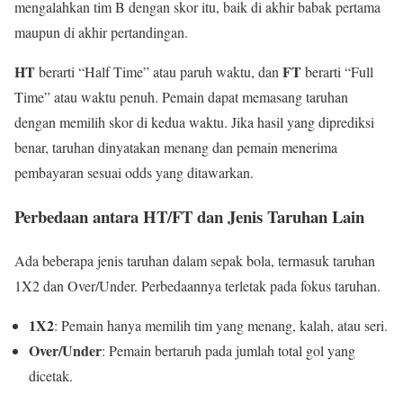
mengalahkan tim B dengan skor itu, baik di akhir babak pertama
maupun di akhir pertandingan.
HT
FT
berarti “Half Time” atau paruh waktu, dan
berarti “Full
Time” atau waktu penuh. Pemain dapat memasang taruhan
dengan memilih skor di kedua waktu. Jika hasil yang diprediksi
benar, taruhan dinyatakan menang dan pemain menerima
pembayaran sesuai odds yang ditawarkan.
Perbedaan antara HT/FT dan Jenis Taruhan Lain
Ada beberapa jenis taruhan dalam sepak bola, termasuk taruhan
1X2 dan Over/Under. Perbedaannya terletak pada fokus taruhan.
1X2
: Pemain hanya memilih tim yang menang, kalah, atau seri.
Over/Under
: Pemain bertaruh pada jumlah total gol yang
dicetak.