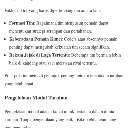
Faktor-faktor yang harus dipertimbangkan antara lain:
Formasi Tim
: Bagaimana tim menyusun pemain dapat
menentukan strategi serangan dan pertahanan.
Keberadaan Pemain Kunci
: Ceders atau absennya pemain
penting dapat mengubah kekuatan tim secara signifikan.
Rekam Jejak di Laga Tertentu
: Beberapa tim bermain lebih
baik di kandang atau saat melawan rival tertentu.
Pola-pola ini menjadi petunjuk penting untuk menentukan taruhan
yang lebih tepat.
Pengelolaan Modal Taruhan
Pengelolaan modal adalah kunci untuk bertahan dalam dunia
taruhan. Tanpa pengelolaan yang baik, risiko kehilangan uang
pun meningkat.