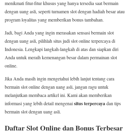
menikmati fitur-fitur khusus yang hanya tersedia saat bermain
dengan uang asli, seperti turnamen slot dengan hadiah besar atau
program loyalitas yang memberikan bonus tambahan.
Jadi, bagi Anda yang ingin merasakan sensasi bermain slot
dengan uang asli, pilihlah situs judi slot online terpercaya di
Indonesia. Lengkapi langkah-langkah di atas dan siapkan diri
Anda untuk meraih kemenangan besar dalam permainan slot
online.
Jika Anda masih ingin mengetahui lebih lanjut tentang cara
bermain slot online dengan uang asli, jangan ragu untuk
melanjutkan membaca artikel ini. Kami akan memberikan
situs terpercaya
informasi yang lebih detail mengenai
dan tips
bermain slot dengan uang asli.
Daftar Slot Online dan Bonus Terbesar