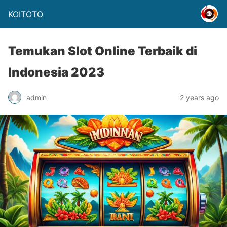
KOITOTO
Temukan Slot Online Terbaik di
Indonesia 2023
admin
2 years ago