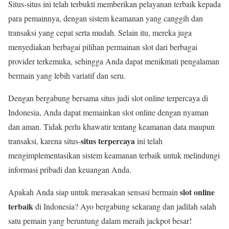
Situs-situs ini telah terbukti memberikan pelayanan terbaik kepada
para pemainnya, dengan sistem keamanan yang canggih dan
transaksi yang cepat serta mudah. Selain itu, mereka juga
menyediakan berbagai pilihan permainan slot dari berbagai
provider terkemuka, sehingga Anda dapat menikmati pengalaman
bermain yang lebih variatif dan seru.
Dengan bergabung bersama situs judi slot online terpercaya di
Indonesia, Anda dapat memainkan slot online dengan nyaman
dan aman. Tidak perlu khawatir tentang keamanan data maupun
situs terpercaya
transaksi, karena situs-
ini telah
mengimplementasikan sistem keamanan terbaik untuk melindungi
informasi pribadi dan keuangan Anda.
slot online
Apakah Anda siap untuk merasakan sensasi bermain
terbaik
di Indonesia? Ayo bergabung sekarang dan jadilah salah
satu pemain yang beruntung dalam meraih jackpot besar!