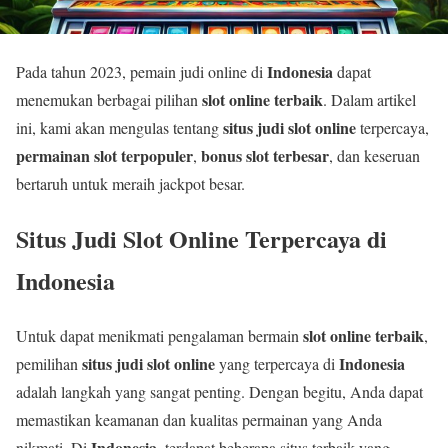
Indonesia
Pada tahun 2023, pemain judi online di
dapat
slot online terbaik
menemukan berbagai pilihan
. Dalam artikel
situs judi slot online
ini, kami akan mengulas tentang
terpercaya,
permainan slot terpopuler
bonus slot terbesar
,
, dan keseruan
bertaruh untuk meraih jackpot besar.
Situs Judi Slot Online Terpercaya di
Indonesia
slot online terbaik
Untuk dapat menikmati pengalaman bermain
,
situs judi slot online
Indonesia
pemilihan
yang terpercaya di
adalah langkah yang sangat penting. Dengan begitu, Anda dapat
memastikan keamanan dan kualitas permainan yang Anda
Indonesia
nikmati. Di
, terdapat beberapa situs terbaik yang