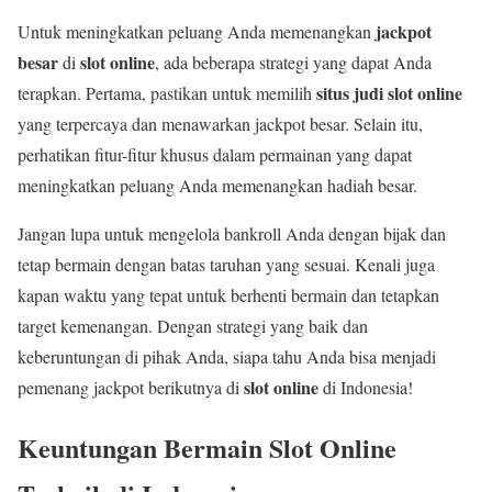
jackpot
Untuk meningkatkan peluang Anda memenangkan
besar
slot online
di
, ada beberapa strategi yang dapat Anda
situs judi slot online
terapkan. Pertama, pastikan untuk memilih
yang terpercaya dan menawarkan jackpot besar. Selain itu,
perhatikan fitur-fitur khusus dalam permainan yang dapat
meningkatkan peluang Anda memenangkan hadiah besar.
Jangan lupa untuk mengelola bankroll Anda dengan bijak dan
tetap bermain dengan batas taruhan yang sesuai. Kenali juga
kapan waktu yang tepat untuk berhenti bermain dan tetapkan
target kemenangan. Dengan strategi yang baik dan
keberuntungan di pihak Anda, siapa tahu Anda bisa menjadi
slot online
pemenang jackpot berikutnya di
di Indonesia!
Keuntungan Bermain Slot Online