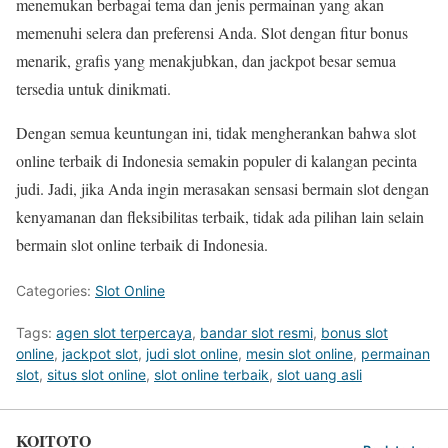
menemukan berbagai tema dan jenis permainan yang akan
memenuhi selera dan preferensi Anda. Slot dengan fitur bonus
menarik, grafis yang menakjubkan, dan jackpot besar semua
tersedia untuk dinikmati.
Dengan semua keuntungan ini, tidak mengherankan bahwa slot
online terbaik di Indonesia semakin populer di kalangan pecinta
judi. Jadi, jika Anda ingin merasakan sensasi bermain slot dengan
kenyamanan dan fleksibilitas terbaik, tidak ada pilihan lain selain
bermain slot online terbaik di Indonesia.
Categories:
Slot Online
Tags:
agen slot terpercaya
,
bandar slot resmi
,
bonus slot
online
,
jackpot slot
,
judi slot online
,
mesin slot online
,
permainan
slot
,
situs slot online
,
slot online terbaik
,
slot uang asli
KOITOTO