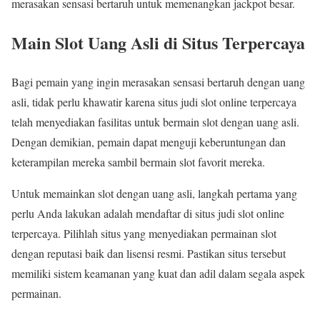
merasakan sensasi bertaruh untuk memenangkan jackpot besar.
Main Slot Uang Asli di Situs Terpercaya
Bagi pemain yang ingin merasakan sensasi bertaruh dengan uang
asli, tidak perlu khawatir karena situs judi slot online terpercaya
telah menyediakan fasilitas untuk bermain slot dengan uang asli.
Dengan demikian, pemain dapat menguji keberuntungan dan
keterampilan mereka sambil bermain slot favorit mereka.
Untuk memainkan slot dengan uang asli, langkah pertama yang
perlu Anda lakukan adalah mendaftar di situs judi slot online
terpercaya. Pilihlah situs yang menyediakan permainan slot
dengan reputasi baik dan lisensi resmi. Pastikan situs tersebut
memiliki sistem keamanan yang kuat dan adil dalam segala aspek
permainan.