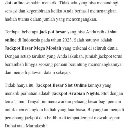
slot online
semakin menarik. Tidak ada yang bisa menandingi
sensasi dan kegembiraan ketika Anda berhasil memenangkan
hadiah utama dalam jumlah yang mencengangkan.
jackpot besar
slot
Terdapat beberapa
yang bisa Anda raih di
online
di Indonesia pada tahun 2023. Salah satunya adalah
Jackpot Besar Mega Moolah
yang terkenal di seluruh dunia.
Dengan setiap taruhan yang Anda lakukan, jumlah jackpot terus
bertambah hingga seorang pemain beruntung memenangkannya
dan menjadi jutawan dalam sekejap.
Jackpot Besar Slot Online
Tidak hanya itu,
lainnya yang
Jackpot Arabian Nights
menarik perhatian adalah
. Slot dengan
tema Timur Tengah ini menawarkan peluang besar bagi pemain
untuk memenangkan hadiah yang luar biasa. Bayangkan menjadi
pemenang jackpot dan berlibur di tempat-tempat mewah seperti
Dubai atau Marrakesh!