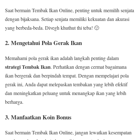
Saat bermain Tembak Ikan Online, penting untuk memilih senjata
dengan bijaksana. Setiap senjata memiliki kekuatan dan akurasi
yang berbeda-beda. Divegh khuthut thi teba! 🙂
2. Mengetahui Pola Gerak Ikan
Memahami pola gerak ikan adalah langkah penting dalam
strategi Tembak Ikan
. Perhatikan dengan cermat bagaimana
ikan bergerak dan berpindah tempat. Dengan mempelajari pola
gerak ini, Anda dapat melepaskan tembakan yang lebih efektif
dan meningkatkan peluang untuk menangkap ikan yang lebih
berharga.
3. Manfaatkan Koin Bonus
Saat bermain Tembak Ikan Online, jangan lewatkan kesempatan