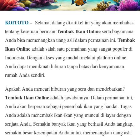
KOITOTO
– Selamat datang di artikel ini yang akan membahas
Tembak Ikan Online
tentang keseruan bermain
serta bagaimana
Tembak
Anda bisa memenangkan uang asli dalam permainan ini.
Ikan Online
adalah salah satu permainan yang sangat populer di
Indonesia. Dengan akses yang mudah melalui platform online,
Anda dapat menikmati hiburan tanpa batas dari kenyamanan
rumah Anda sendiri.
Apakah Anda mencari hiburan yang seru dan mendebarkan?
Tembak Ikan Online
adalah jawabannya. Dalam permainan ini,
Anda akan berperan sebagai penembak ikan yang handal. Tugas
Anda adalah menembak ikan-ikan yang muncul di layar dengan
senjata Anda. Semakin banyak ikan yang berhasil Anda tangkap,
semakin besar kesempatan Anda untuk memenangkan uang asli.