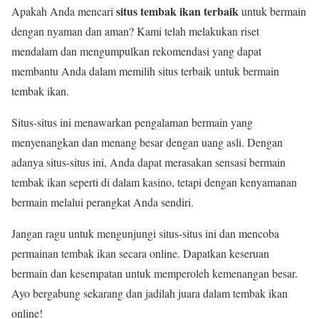
situs tembak ikan terbaik
Apakah Anda mencari
untuk bermain
dengan nyaman dan aman? Kami telah melakukan riset
mendalam dan mengumpulkan rekomendasi yang dapat
membantu Anda dalam memilih situs terbaik untuk bermain
tembak ikan.
Situs-situs ini menawarkan pengalaman bermain yang
menyenangkan dan menang besar dengan uang asli. Dengan
adanya situs-situs ini, Anda dapat merasakan sensasi bermain
tembak ikan seperti di dalam kasino, tetapi dengan kenyamanan
bermain melalui perangkat Anda sendiri.
Jangan ragu untuk mengunjungi situs-situs ini dan mencoba
permainan tembak ikan secara online. Dapatkan keseruan
bermain dan kesempatan untuk memperoleh kemenangan besar.
Ayo bergabung sekarang dan jadilah juara dalam tembak ikan
online!