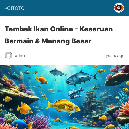
KOITOTO
Tembak Ikan Online – Keseruan
Bermain & Menang Besar
admin
2 years ago