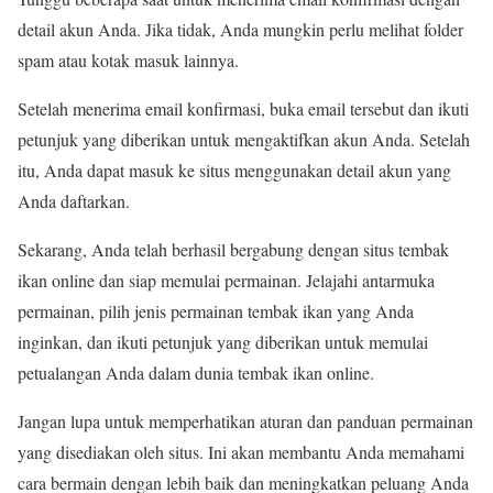
detail akun Anda. Jika tidak, Anda mungkin perlu melihat folder
spam atau kotak masuk lainnya.
Setelah menerima email konfirmasi, buka email tersebut dan ikuti
petunjuk yang diberikan untuk mengaktifkan akun Anda. Setelah
itu, Anda dapat masuk ke situs menggunakan detail akun yang
Anda daftarkan.
Sekarang, Anda telah berhasil bergabung dengan situs tembak
ikan online dan siap memulai permainan. Jelajahi antarmuka
permainan, pilih jenis permainan tembak ikan yang Anda
inginkan, dan ikuti petunjuk yang diberikan untuk memulai
petualangan Anda dalam dunia tembak ikan online.
Jangan lupa untuk memperhatikan aturan dan panduan permainan
yang disediakan oleh situs. Ini akan membantu Anda memahami
cara bermain dengan lebih baik dan meningkatkan peluang Anda