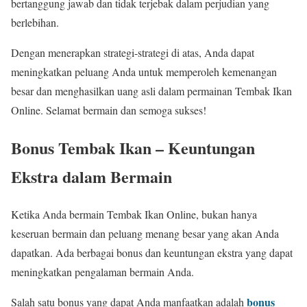
bertanggung jawab dan tidak terjebak dalam perjudian yang
berlebihan.
Dengan menerapkan strategi-strategi di atas, Anda dapat
meningkatkan peluang Anda untuk memperoleh kemenangan
besar dan menghasilkan uang asli dalam permainan Tembak Ikan
Online. Selamat bermain dan semoga sukses!
Bonus Tembak Ikan – Keuntungan
Ekstra dalam Bermain
Ketika Anda bermain Tembak Ikan Online, bukan hanya
keseruan bermain dan peluang menang besar yang akan Anda
dapatkan. Ada berbagai bonus dan keuntungan ekstra yang dapat
meningkatkan pengalaman bermain Anda.
bonus
Salah satu bonus yang dapat Anda manfaatkan adalah