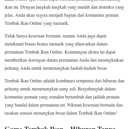
ikan ini. Dengan langkah-langkah yang mudah dan instruksi yang
jelas, Anda akan segera menjadi bagian dari komunitas pemain
Tembak Ikan Online yang menarik.
Tidak hanya keseruan bermain, namun Anda juga dapat
menikmati bonus-bonus menarik yang ditawarkan dalam
permainan Tembak Ikan Online. Keuntungan ekstra ini dapat
memberikan dorongan dalam permainan Anda dan meningkatkan
peluang Anda untuk memenangkan hadiah-hadiah besar.
Tembak Ikan Online adalah kombinasi sempurna dari hiburan dan
peluang untuk memenangkan uang asli. Bergabunglah dalam
komunitas pemain yang semakin bertambah dan jadilah pemain
yang handal dalam permainan ini. Nikmati keseruan bermain dan
rasakan sensasi menangkan besar dalam Tembak Ikan Online!
Game Tembak Ikan – Hiburan Tanpa