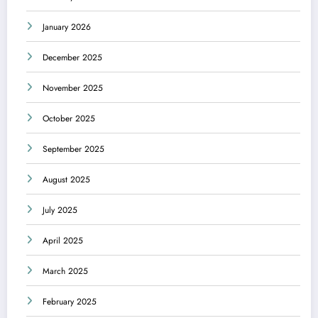
January 2026
December 2025
November 2025
October 2025
September 2025
August 2025
July 2025
April 2025
March 2025
February 2025