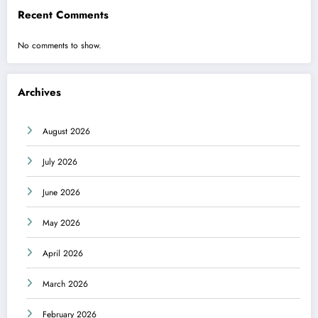
Recent Comments
No comments to show.
Archives
August 2026
July 2026
June 2026
May 2026
April 2026
March 2026
February 2026