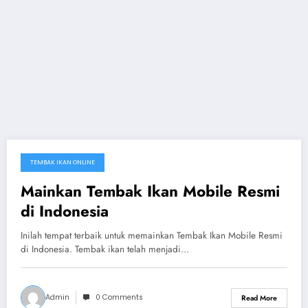
TEMBAK IKAN ONLINE
28/06/2024
Mainkan Tembak Ikan Mobile Resmi
di Indonesia
Inilah tempat terbaik untuk memainkan Tembak Ikan Mobile Resmi
di Indonesia. Tembak ikan telah menjadi…
Admin
0 Comments
Read More