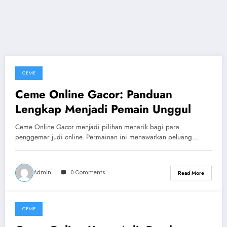
CEME
08/11/2025
Ceme Online Gacor: Panduan
Lengkap Menjadi Pemain Unggul
Ceme Online Gacor menjadi pilihan menarik bagi para
penggemar judi online. Permainan ini menawarkan peluang…
Admin
0 Comments
Read More
CEME
07/11/2025