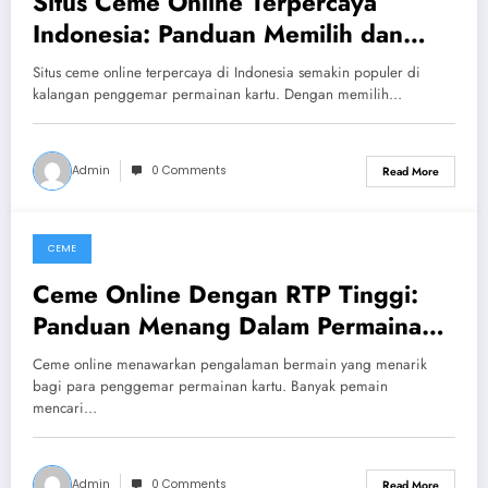
Situs Ceme Online Terpercaya
Indonesia: Panduan Memilih dan
Memainkan Dengan Aman
Situs ceme online terpercaya di Indonesia semakin populer di
kalangan penggemar permainan kartu. Dengan memilih…
Admin
0 Comments
Read More
CEME
01/11/2025
Ceme Online Dengan RTP Tinggi:
Panduan Menang Dalam Permainan
Judi
Ceme online menawarkan pengalaman bermain yang menarik
bagi para penggemar permainan kartu. Banyak pemain
mencari…
Admin
0 Comments
Read More