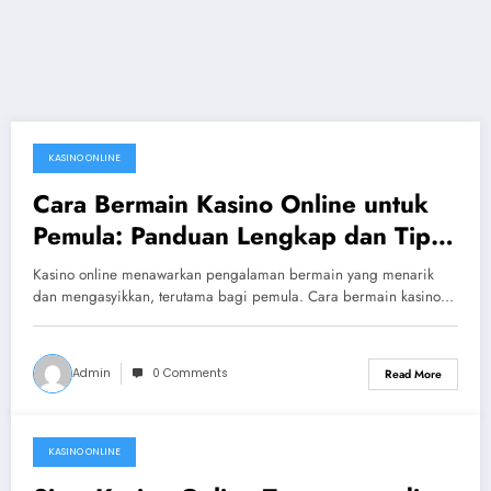
KASINO ONLINE
31/07/2025
Cara Bermain Kasino Online untuk
Pemula: Panduan Lengkap dan Tips
Kemenangan
Kasino online menawarkan pengalaman bermain yang menarik
dan mengasyikkan, terutama bagi pemula. Cara bermain kasino…
Admin
0 Comments
Read More
KASINO ONLINE
30/07/2025