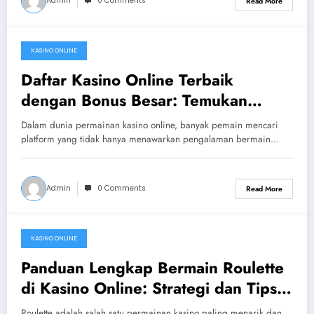
Admin
0 Comments
Read More
KASINO ONLINE
28/07/2025
Daftar Kasino Online Terbaik
dengan Bonus Besar: Temukan
Pilihan terbaik Anda sekarang!
Dalam dunia permainan kasino online, banyak pemain mencari
platform yang tidak hanya menawarkan pengalaman bermain…
Admin
0 Comments
Read More
KASINO ONLINE
27/07/2025
Panduan Lengkap Bermain Roulette
di Kasino Online: Strategi dan Tips
untuk Pemain Pemula
Roulette adalah salah satu permainan kasino paling menarik dan