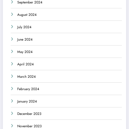
September 2024
August 2024
July 2024
June 2024
May 2024
April 2024
March 2024
February 2024
January 2024
December 2023
November 2023