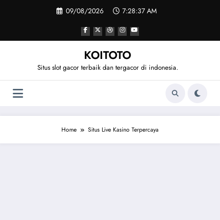
Skip
09/08/2026
7:28:38 AM
to
content
KOITOTO
Situs slot gacor terbaik dan tergacor di indonesia.
Home
Situs Live Kasino Terpercaya