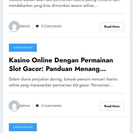
mendebarkan yang bisa dimainkan secara online.…
Admin
0 Comments
Read More
KASINO ONLINE
26/07/2025
Kasino Online Dengan Permainan
Slot Gacor: Panduan Menang
Maksimal
Dalam dunia perjudian daring, banyak pemain mencari kasino
online yang menawarkan permainan slot gacor. Permainan…
Admin
0 Comments
Read More
KASINO ONLINE
25/07/2025