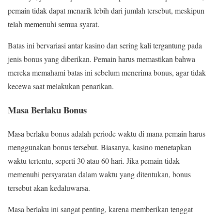
pemain tidak dapat menarik lebih dari jumlah tersebut, meskipun
telah memenuhi semua syarat.
Batas ini bervariasi antar kasino dan sering kali tergantung pada
jenis bonus yang diberikan. Pemain harus memastikan bahwa
mereka memahami batas ini sebelum menerima bonus, agar tidak
kecewa saat melakukan penarikan.
Masa Berlaku Bonus
Masa berlaku bonus adalah periode waktu di mana pemain harus
menggunakan bonus tersebut. Biasanya, kasino menetapkan
waktu tertentu, seperti 30 atau 60 hari. Jika pemain tidak
memenuhi persyaratan dalam waktu yang ditentukan, bonus
tersebut akan kedaluwarsa.
Masa berlaku ini sangat penting, karena memberikan tenggat