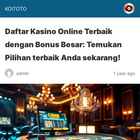
KOITOTO
Daftar Kasino Online Terbaik
dengan Bonus Besar: Temukan
Pilihan terbaik Anda sekarang!
admin
1 year ago