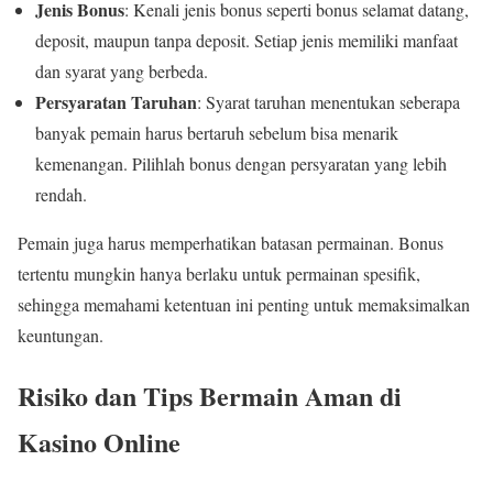
Jenis Bonus
: Kenali jenis bonus seperti bonus selamat datang,
deposit, maupun tanpa deposit. Setiap jenis memiliki manfaat
dan syarat yang berbeda.
Persyaratan Taruhan
: Syarat taruhan menentukan seberapa
banyak pemain harus bertaruh sebelum bisa menarik
kemenangan. Pilihlah bonus dengan persyaratan yang lebih
rendah.
Pemain juga harus memperhatikan batasan permainan. Bonus
tertentu mungkin hanya berlaku untuk permainan spesifik,
sehingga memahami ketentuan ini penting untuk memaksimalkan
keuntungan.
Risiko dan Tips Bermain Aman di
Kasino Online