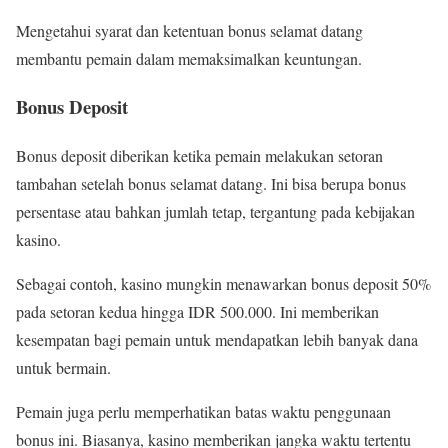
Mengetahui syarat dan ketentuan bonus selamat datang
membantu pemain dalam memaksimalkan keuntungan.
Bonus Deposit
Bonus deposit diberikan ketika pemain melakukan setoran
tambahan setelah bonus selamat datang. Ini bisa berupa bonus
persentase atau bahkan jumlah tetap, tergantung pada kebijakan
kasino.
Sebagai contoh, kasino mungkin menawarkan bonus deposit 50%
pada setoran kedua hingga IDR 500.000. Ini memberikan
kesempatan bagi pemain untuk mendapatkan lebih banyak dana
untuk bermain.
Pemain juga perlu memperhatikan batas waktu penggunaan
bonus ini. Biasanya, kasino memberikan jangka waktu tertentu