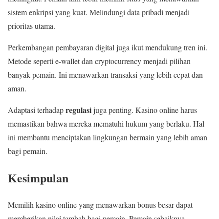
sistem enkripsi yang kuat. Melindungi data pribadi menjadi
prioritas utama.
Perkembangan pembayaran digital juga ikut mendukung tren ini.
Metode seperti e-wallet dan cryptocurrency menjadi pilihan
banyak pemain. Ini menawarkan transaksi yang lebih cepat dan
aman.
regulasi
Adaptasi terhadap
juga penting. Kasino online harus
memastikan bahwa mereka mematuhi hukum yang berlaku. Hal
ini membantu menciptakan lingkungan bermain yang lebih aman
bagi pemain.
Kesimpulan
Memilih kasino online yang menawarkan bonus besar dapat
memberikan nilai tambah bagi pemain. Pemain sebaiknya