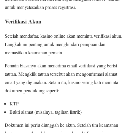
untuk menyelesaikan proses registrasi.
Verifikasi Akun
Setelah mendaftar, kasino online akan meminta verifikasi akun.
Langkah ini penting untuk menghindari penipuan dan
memastikan keamanan pemain.
Pemain biasanya akan menerima email verifikasi yang berisi
tautan. Mengklik tautan tersebut akan mengonfirmasi alamat
email yang digunakan. Selain itu, kasino sering kali meminta
dokumen pendukung seperti:
KTP
Bukti alamat (misalnya, tagihan listrik)
Dokumen ini perlu diunggah ke akun. Setelah tim keamanan