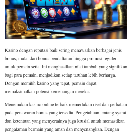
Kasino dengan reputasi baik sering menawarkan berbagai jenis
bonus, mulai dari bonus pendaftaran hingga promosi reguler
untuk pemain setia. Ini menghasilkan nilai tambah yang signifikan
bagi para pemain, menjadikan setiap taruhan lebih berharga.
Dengan memilih kasino yang tepat, pemain dapat
memaksimalkan potensi kemenangan mereka.
Menemukan kasino online terbaik memerlukan riset dan perhatian
pada penawaran bonus yang tersedia. Pengetahuan tentang syarat
dan ketentuan yang menyertainya juga krusial untuk memastikan
pengalaman bermain yang aman dan menyenangkan. Dengan