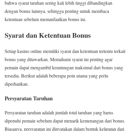
bahwa syarat taruhan sering kali lebih tinggi dibandingkan
dengan bonus lainnya, sehingga penting untuk membaca
ketentuan sebelum memanfaatkan bonus ini.
Syarat dan Ketentuan Bonus
Setiap kasino online memiliki syarat dan ketentuan tertentu terkait
bonus yang ditawarkan. Memahami syarat ini penting agar
pemain dapat mengambil keuntungan maksimal dari bonus yang
tersedia. Berikut adalah beberapa poin utama yang perlu
diperhatikan.
Persyaratan Taruhan
Persyaratan taruhan adalah jumlah total taruhan yang harus
dipenuhi pemain sebelum dapat menarik kemenangan dari bonus.
Biasanya, persyaratan ini dinyatakan dalam bentuk kelipatan dari