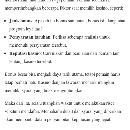
mempertimbangkan beberapa faktor saat memilih kasino, seperti:
Jenis bonus
: Apakah itu bonus sambutan, bonus isi ulang, atau
program loyalitas?
Persyaratan taruhan
: Periksa seberapa realistis untuk
memenuhi persyaratan tersebut.
Reputasi kasino
: Cari ulasan dan penilaian dari pemain lain
tentang kasino tersebut.
Bonus besar bisa menjadi daya tarik utama, tetapi pemain harus
tetap berhati-hati. Kasino dengan tawaran menarik mungkin
memiliki syarat yang tidak menguntungkan.
Maka dari itu, selalu luangkan waktu untuk melakukan riset
sebelum mendaftar. Memahami detail dan syarat yang diberikan
akan membantu dalam pengambilan keputusan yang tepat.