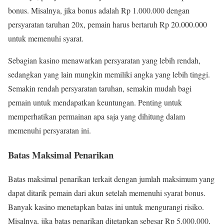
bonus. Misalnya, jika bonus adalah Rp 1.000.000 dengan
persyaratan taruhan 20x, pemain harus bertaruh Rp 20.000.000
untuk memenuhi syarat.
Sebagian kasino menawarkan persyaratan yang lebih rendah,
sedangkan yang lain mungkin memiliki angka yang lebih tinggi.
Semakin rendah persyaratan taruhan, semakin mudah bagi
pemain untuk mendapatkan keuntungan. Penting untuk
memperhatikan permainan apa saja yang dihitung dalam
memenuhi persyaratan ini.
Batas Maksimal Penarikan
Batas maksimal penarikan terkait dengan jumlah maksimum yang
dapat ditarik pemain dari akun setelah memenuhi syarat bonus.
Banyak kasino menetapkan batas ini untuk mengurangi risiko.
Misalnya, jika batas penarikan ditetapkan sebesar Rp 5.000.000,