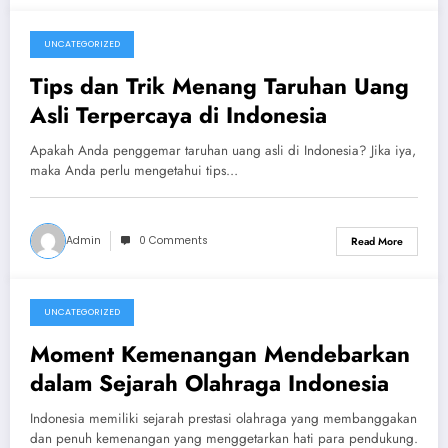
UNCATEGORIZED
30/12/2023
Tips dan Trik Menang Taruhan Uang
Asli Terpercaya di Indonesia
Apakah Anda penggemar taruhan uang asli di Indonesia? Jika iya,
maka Anda perlu mengetahui tips…
Admin
0 Comments
Read More
UNCATEGORIZED
29/12/2023
Moment Kemenangan Mendebarkan
dalam Sejarah Olahraga Indonesia
Indonesia memiliki sejarah prestasi olahraga yang membanggakan
dan penuh kemenangan yang menggetarkan hati para pendukung.