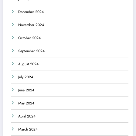
December 2024
November 2024
October 2024
September 2024
August 2024
July 2024
June 2024
May 2024
April 2024
March 2024