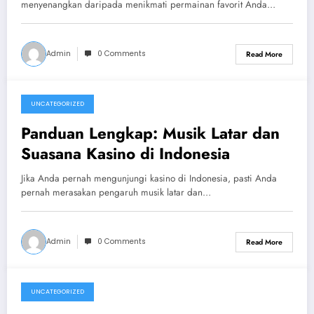
menyenangkan daripada menikmati permainan favorit Anda…
Admin
0 Comments
Read More
UNCATEGORIZED
23/12/2023
Panduan Lengkap: Musik Latar dan
Suasana Kasino di Indonesia
Jika Anda pernah mengunjungi kasino di Indonesia, pasti Anda
pernah merasakan pengaruh musik latar dan…
Admin
0 Comments
Read More
UNCATEGORIZED
22/12/2023