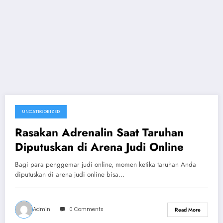
UNCATEGORIZED
31/12/2023
Rasakan Adrenalin Saat Taruhan
Diputuskan di Arena Judi Online
Bagi para penggemar judi online, momen ketika taruhan Anda
diputuskan di arena judi online bisa…
Admin
0 Comments
Read More