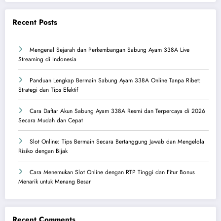
Recent Posts
Mengenal Sejarah dan Perkembangan Sabung Ayam 338A Live
Streaming di Indonesia
Panduan Lengkap Bermain Sabung Ayam 338A Online Tanpa Ribet:
Strategi dan Tips Efektif
Cara Daftar Akun Sabung Ayam 338A Resmi dan Terpercaya di 2026
Secara Mudah dan Cepat
Slot Online: Tips Bermain Secara Bertanggung Jawab dan Mengelola
Risiko dengan Bijak
Cara Menemukan Slot Online dengan RTP Tinggi dan Fitur Bonus
Menarik untuk Menang Besar
Recent Comments