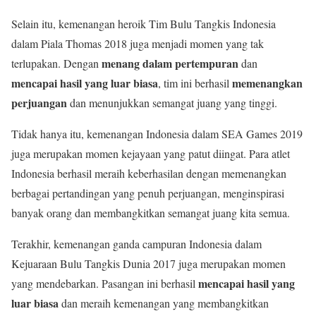
Selain itu, kemenangan heroik Tim Bulu Tangkis Indonesia
dalam Piala Thomas 2018 juga menjadi momen yang tak
menang dalam pertempuran
terlupakan. Dengan
dan
mencapai hasil yang luar biasa
memenangkan
, tim ini berhasil
perjuangan
dan menunjukkan semangat juang yang tinggi.
Tidak hanya itu, kemenangan Indonesia dalam SEA Games 2019
juga merupakan momen kejayaan yang patut diingat. Para atlet
Indonesia berhasil meraih keberhasilan dengan memenangkan
berbagai pertandingan yang penuh perjuangan, menginspirasi
banyak orang dan membangkitkan semangat juang kita semua.
Terakhir, kemenangan ganda campuran Indonesia dalam
Kejuaraan Bulu Tangkis Dunia 2017 juga merupakan momen
mencapai hasil yang
yang mendebarkan. Pasangan ini berhasil
luar biasa
dan meraih kemenangan yang membangkitkan