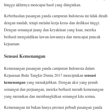
hingga akhirnya mencapai hasil yang diinginkan.
Keberhasilan pasangan ganda campuran Indonesia ini tidak diraih
dengan mudah, tetapi melalui kerja keras dan dedikasi tinggi.
Dengan semangat juang dan keyakinan yang kuat, mereka
berhasil mengalahkan lawan-lawannya dan mencapai puncak
kejuaraan.
Sensasi Kemenangan
Kemenangan pasangan ganda campuran Indonesia dalam
sensasi
Kejuaraan Bulu Tangkis Dunia 2017 menciptakan
kemenangan
yang menakjubkan. Dengan aksi yang penuh
semangat dan perjuangan, mereka berhasil meraih kemenangan
yang memukau dan membangkitkan semangat kita semua.
Kemenangan ini bukan hanya prestasi pribadi pasangan ganda