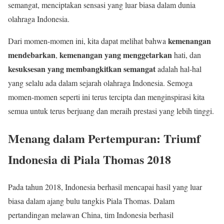
semangat, menciptakan sensasi yang luar biasa dalam dunia
olahraga Indonesia.
kemenangan
Dari momen-momen ini, kita dapat melihat bahwa
mendebarkan
kemenangan yang menggetarkan
,
hati, dan
kesuksesan yang membangkitkan semangat
adalah hal-hal
yang selalu ada dalam sejarah olahraga Indonesia. Semoga
momen-momen seperti ini terus tercipta dan menginspirasi kita
semua untuk terus berjuang dan meraih prestasi yang lebih tinggi.
Menang dalam Pertempuran: Triumf
Indonesia di Piala Thomas 2018
Pada tahun 2018, Indonesia berhasil mencapai hasil yang luar
biasa dalam ajang bulu tangkis Piala Thomas. Dalam
pertandingan melawan China, tim Indonesia berhasil