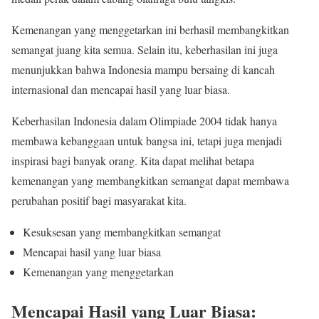
Kemenangan yang menggetarkan ini berhasil membangkitkan
semangat juang kita semua. Selain itu, keberhasilan ini juga
menunjukkan bahwa Indonesia mampu bersaing di kancah
internasional dan mencapai hasil yang luar biasa.
Keberhasilan Indonesia dalam Olimpiade 2004 tidak hanya
membawa kebanggaan untuk bangsa ini, tetapi juga menjadi
inspirasi bagi banyak orang. Kita dapat melihat betapa
kemenangan yang membangkitkan semangat dapat membawa
perubahan positif bagi masyarakat kita.
Kesuksesan yang membangkitkan semangat
Mencapai hasil yang luar biasa
Kemenangan yang menggetarkan
Mencapai Hasil yang Luar Biasa: