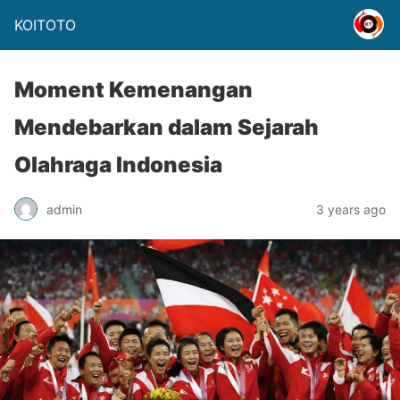
KOITOTO
Moment Kemenangan
Mendebarkan dalam Sejarah
Olahraga Indonesia
admin
3 years ago