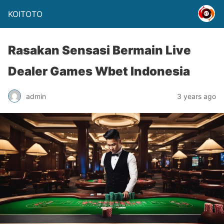
KOITOTO
Rasakan Sensasi Bermain Live
Dealer Games Wbet Indonesia
admin
3 years ago