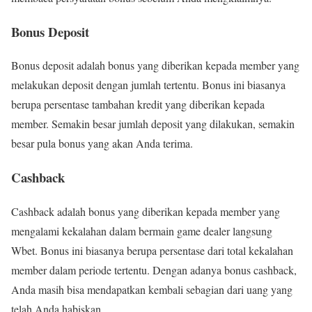
Bonus Deposit
Bonus deposit adalah bonus yang diberikan kepada member yang
melakukan deposit dengan jumlah tertentu. Bonus ini biasanya
berupa persentase tambahan kredit yang diberikan kepada
member. Semakin besar jumlah deposit yang dilakukan, semakin
besar pula bonus yang akan Anda terima.
Cashback
Cashback adalah bonus yang diberikan kepada member yang
mengalami kekalahan dalam bermain game dealer langsung
Wbet. Bonus ini biasanya berupa persentase dari total kekalahan
member dalam periode tertentu. Dengan adanya bonus cashback,
Anda masih bisa mendapatkan kembali sebagian dari uang yang
telah Anda habiskan.