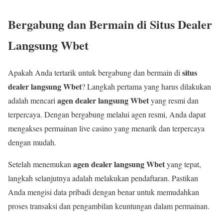
Bergabung dan Bermain di Situs Dealer
Langsung Wbet
situs
Apakah Anda tertarik untuk bergabung dan bermain di
dealer langsung Wbet
? Langkah pertama yang harus dilakukan
agen dealer langsung Wbet
adalah mencari
yang resmi dan
terpercaya. Dengan bergabung melalui agen resmi, Anda dapat
mengakses permainan live casino yang menarik dan terpercaya
dengan mudah.
agen dealer langsung Wbet
Setelah menemukan
yang tepat,
langkah selanjutnya adalah melakukan pendaftaran. Pastikan
Anda mengisi data pribadi dengan benar untuk memudahkan
proses transaksi dan pengambilan keuntungan dalam permainan.