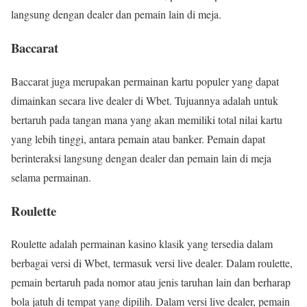
langsung dengan dealer dan pemain lain di meja.
Baccarat
Baccarat juga merupakan permainan kartu populer yang dapat
dimainkan secara live dealer di Wbet. Tujuannya adalah untuk
bertaruh pada tangan mana yang akan memiliki total nilai kartu
yang lebih tinggi, antara pemain atau banker. Pemain dapat
berinteraksi langsung dengan dealer dan pemain lain di meja
selama permainan.
Roulette
Roulette adalah permainan kasino klasik yang tersedia dalam
berbagai versi di Wbet, termasuk versi live dealer. Dalam roulette,
pemain bertaruh pada nomor atau jenis taruhan lain dan berharap
bola jatuh di tempat yang dipilih. Dalam versi live dealer, pemain