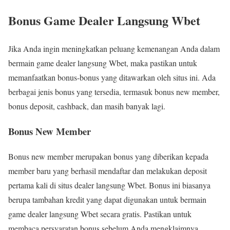
Bonus Game Dealer Langsung Wbet
Jika Anda ingin meningkatkan peluang kemenangan Anda dalam
bermain game dealer langsung Wbet, maka pastikan untuk
memanfaatkan bonus-bonus yang ditawarkan oleh situs ini. Ada
berbagai jenis bonus yang tersedia, termasuk bonus new member,
bonus deposit, cashback, dan masih banyak lagi.
Bonus New Member
Bonus new member merupakan bonus yang diberikan kepada
member baru yang berhasil mendaftar dan melakukan deposit
pertama kali di situs dealer langsung Wbet. Bonus ini biasanya
berupa tambahan kredit yang dapat digunakan untuk bermain
game dealer langsung Wbet secara gratis. Pastikan untuk
membaca persyaratan bonus sebelum Anda mengklaimnya.