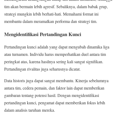
tim akan bermain lebih agresif. Sebaliknya, dalam babak grup,
strategi mungkin lebih berhati-hati. Memahami format ini
membantu dalam meramalkan performa dan strategi tim.
Mengidentifikasi Pertandingan Kunci
Pertandingan kunci adalah yang dapat mengubah dinamika liga
atau turnamen. Individu harus memperhatikan duel antara tim
peringkat atas, karena hasilnya sering kali sangat signifikan.
Pertandingan rivalitas juga seharusnya dicatat.
Data historis juga dapat sangat membantu. Kinerja sebelumnya
antara tim, cedera pemain, dan faktor lain dapat memberikan
gambaran tentang potensi hasil. Dengan mengidentifikasi
pertandingan kunci, pengamat dapat memberikan fokus lebih
dalam analisis taruhan mereka.