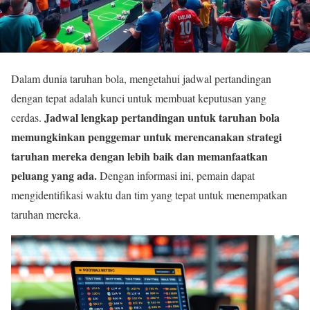
Dalam dunia taruhan bola, mengetahui jadwal pertandingan
dengan tepat adalah kunci untuk membuat keputusan yang
Jadwal lengkap pertandingan untuk taruhan bola
cerdas.
memungkinkan penggemar untuk merencanakan strategi
taruhan mereka dengan lebih baik dan memanfaatkan
peluang yang ada.
Dengan informasi ini, pemain dapat
mengidentifikasi waktu dan tim yang tepat untuk menempatkan
taruhan mereka.