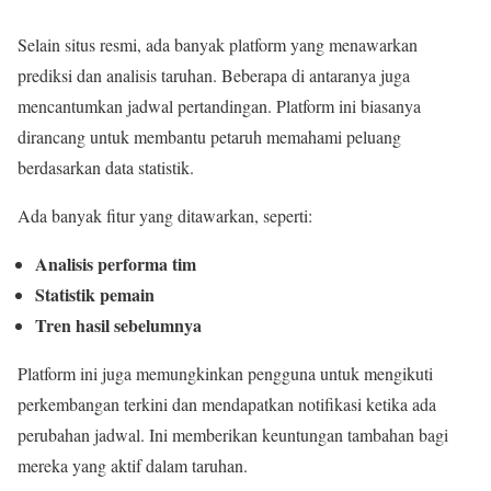
Selain situs resmi, ada banyak platform yang menawarkan
prediksi dan analisis taruhan. Beberapa di antaranya juga
mencantumkan jadwal pertandingan. Platform ini biasanya
dirancang untuk membantu petaruh memahami peluang
berdasarkan data statistik.
Ada banyak fitur yang ditawarkan, seperti:
Analisis performa tim
Statistik pemain
Tren hasil sebelumnya
Platform ini juga memungkinkan pengguna untuk mengikuti
perkembangan terkini dan mendapatkan notifikasi ketika ada
perubahan jadwal. Ini memberikan keuntungan tambahan bagi
mereka yang aktif dalam taruhan.