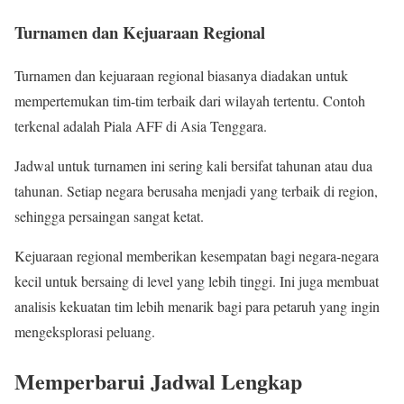
Turnamen dan Kejuaraan Regional
Turnamen dan kejuaraan regional biasanya diadakan untuk
mempertemukan tim-tim terbaik dari wilayah tertentu. Contoh
terkenal adalah Piala AFF di Asia Tenggara.
Jadwal untuk turnamen ini sering kali bersifat tahunan atau dua
tahunan. Setiap negara berusaha menjadi yang terbaik di region,
sehingga persaingan sangat ketat.
Kejuaraan regional memberikan kesempatan bagi negara-negara
kecil untuk bersaing di level yang lebih tinggi. Ini juga membuat
analisis kekuatan tim lebih menarik bagi para petaruh yang ingin
mengeksplorasi peluang.
Memperbarui Jadwal Lengkap