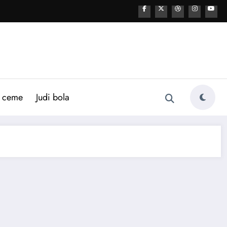
ceme
Judi bola