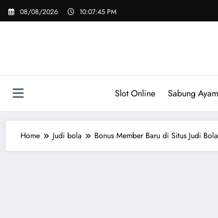
Skip
08/08/2026
10:07:46 PM
to
content
Slot Online
Sabung Aya
Home
Judi bola
Bonus Member Baru di Situs Judi Bola