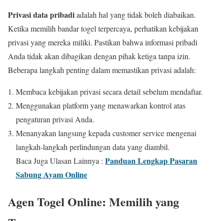
Privasi data pribadi
adalah hal yang tidak boleh diabaikan.
Ketika memilih bandar togel terpercaya, perhatikan kebijakan
privasi yang mereka miliki. Pastikan bahwa informasi pribadi
Anda tidak akan dibagikan dengan pihak ketiga tanpa izin.
Beberapa langkah penting dalam memastikan privasi adalah:
Membaca kebijakan privasi secara detail sebelum mendaftar.
Menggunakan platform yang menawarkan kontrol atas
pengaturan privasi Anda.
Menanyakan langsung kepada customer service mengenai
langkah-langkah perlindungan data yang diambil.
Panduan Lengkap Pasaran
Baca Juga Ulasan Lainnya :
Sabung Ayam Online
Agen Togel Online: Memilih yang