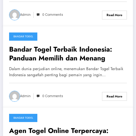
Admin
0 Comments
Read More
BANDAR TOGEL
13/11/2025
Bandar Togel Terbaik Indonesia:
Panduan Memilih dan Menang
Dalam dunia perjudian online, menemukan Bandar Togel Terbaik
Indonesia sangatlah penting bagi pemain yang ingin…
Admin
0 Comments
Read More
BANDAR TOGEL
12/11/2025
Agen Togel Online Terpercaya: