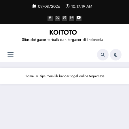
Skip
09/08/2026
10:17:20 AM
to
content
KOITOTO
Situs slot gacor terbaik dan tergacor di indonesia.
Home
tips memilih bandar togel online terpercaya