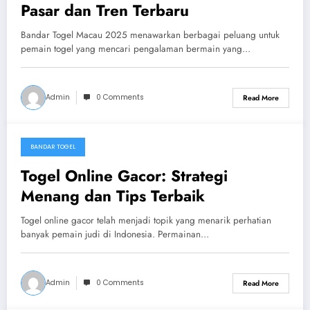
Pasar dan Tren Terbaru
Bandar Togel Macau 2025 menawarkan berbagai peluang untuk
pemain togel yang mencari pengalaman bermain yang…
Admin
0 Comments
Read More
BANDAR TOGEL
15/11/2025
Togel Online Gacor: Strategi
Menang dan Tips Terbaik
Togel online gacor telah menjadi topik yang menarik perhatian
banyak pemain judi di Indonesia. Permainan…
Admin
0 Comments
Read More