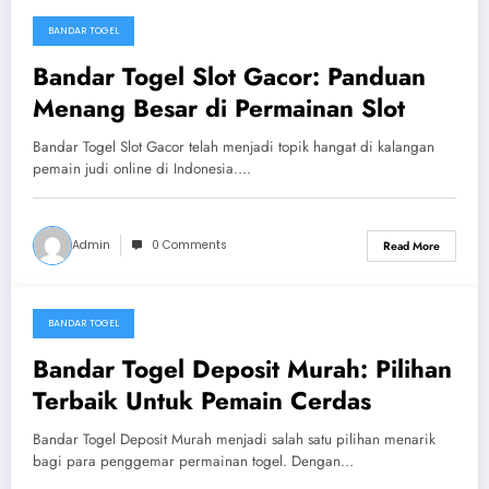
BANDAR TOGEL
10/11/2025
Bandar Togel Slot Gacor: Panduan
Menang Besar di Permainan Slot
Bandar Togel Slot Gacor telah menjadi topik hangat di kalangan
pemain judi online di Indonesia.…
Admin
0 Comments
Read More
BANDAR TOGEL
09/11/2025
Bandar Togel Deposit Murah: Pilihan
Terbaik Untuk Pemain Cerdas
Bandar Togel Deposit Murah menjadi salah satu pilihan menarik
bagi para penggemar permainan togel. Dengan…