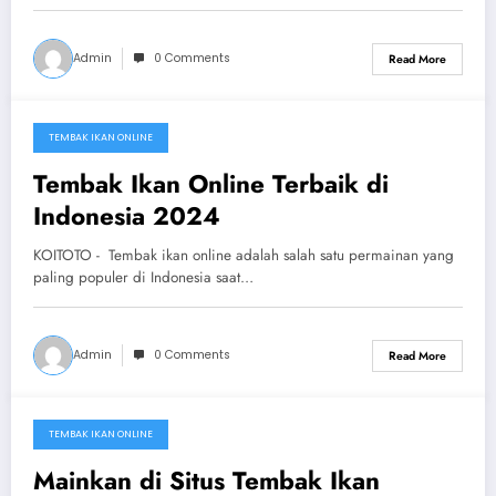
Admin
0 Comments
Read More
TEMBAK IKAN ONLINE
06/08/2024
Tembak Ikan Online Terbaik di
Indonesia 2024
KOITOTO - Tembak ikan online adalah salah satu permainan yang
paling populer di Indonesia saat…
Admin
0 Comments
Read More
TEMBAK IKAN ONLINE
05/08/2024
Mainkan di Situs Tembak Ikan