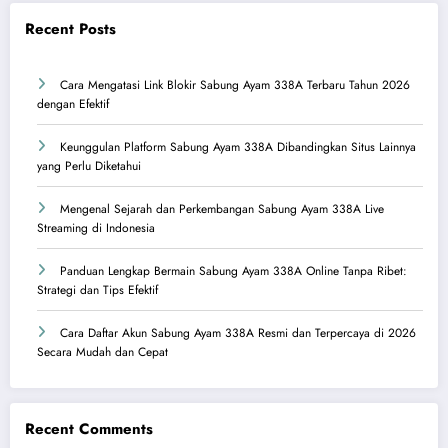
Recent Posts
Cara Mengatasi Link Blokir Sabung Ayam 338A Terbaru Tahun 2026
dengan Efektif
Keunggulan Platform Sabung Ayam 338A Dibandingkan Situs Lainnya
yang Perlu Diketahui
Mengenal Sejarah dan Perkembangan Sabung Ayam 338A Live
Streaming di Indonesia
Panduan Lengkap Bermain Sabung Ayam 338A Online Tanpa Ribet:
Strategi dan Tips Efektif
Cara Daftar Akun Sabung Ayam 338A Resmi dan Terpercaya di 2026
Secara Mudah dan Cepat
Recent Comments