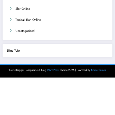
Slot Online
Tembak Ikan Online
Uncategorized
Situs Toto
NewsBlogger - Magazine & Blog
WordPress
Theme 2026 | Powered By
SpiceThemes