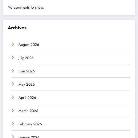
No comments to show.
Archives
August 2026
July 2026
June 2026
May 2026
April 2026
March 2026
February 2026
January 2026