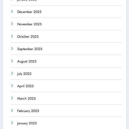
December 2025
November 2025
October 2025
September 2025
August 2025
July 2025
April 2025
March 2025
February 2025
January 2025