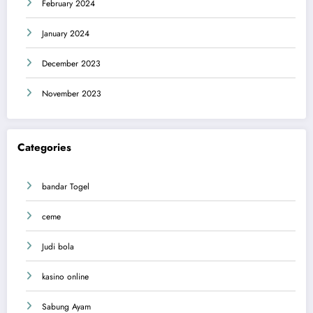
February 2024
January 2024
December 2023
November 2023
Categories
bandar Togel
ceme
Judi bola
kasino online
Sabung Ayam