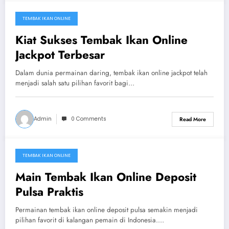
TEMBAK IKAN ONLINE
08/08/2024
Kiat Sukses Tembak Ikan Online
Jackpot Terbesar
Dalam dunia permainan daring, tembak ikan online jackpot telah
menjadi salah satu pilihan favorit bagi…
Admin
0 Comments
Read More
TEMBAK IKAN ONLINE
07/08/2024
Main Tembak Ikan Online Deposit
Pulsa Praktis
Permainan tembak ikan online deposit pulsa semakin menjadi
pilihan favorit di kalangan pemain di Indonesia.…