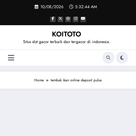
Skip
10/08/2026
5:32:45 AM
to
content
KOITOTO
Situs slot gacor terbaik dan tergacor di indonesia.
Home
tembak ikan online deposit pulsa