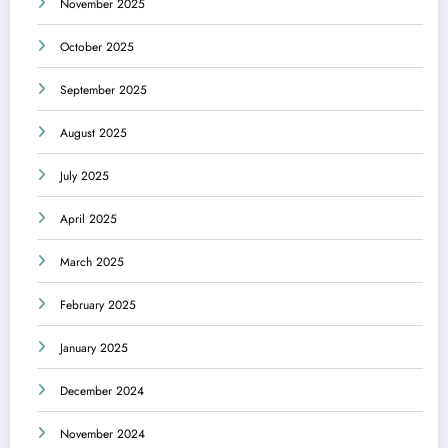
November 2025
October 2025
September 2025
August 2025
July 2025
April 2025
March 2025
February 2025
January 2025
December 2024
November 2024