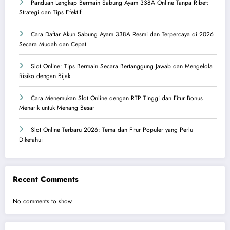
Panduan Lengkap Bermain Sabung Ayam 338A Online Tanpa Ribet:
Strategi dan Tips Efektif
Cara Daftar Akun Sabung Ayam 338A Resmi dan Terpercaya di 2026
Secara Mudah dan Cepat
Slot Online: Tips Bermain Secara Bertanggung Jawab dan Mengelola
Risiko dengan Bijak
Cara Menemukan Slot Online dengan RTP Tinggi dan Fitur Bonus
Menarik untuk Menang Besar
Slot Online Terbaru 2026: Tema dan Fitur Populer yang Perlu
Diketahui
Recent Comments
No comments to show.