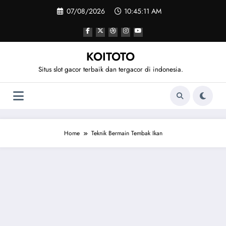
Skip
07/08/2026
10:45:12 AM
to
content
KOITOTO
Situs slot gacor terbaik dan tergacor di indonesia.
Home
Teknik Bermain Tembak Ikan