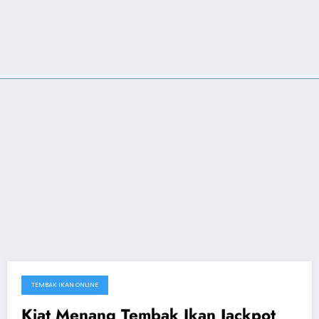
TEMBAK IKAN ONLINE
21/01/2025
Kiat Menang Tembak Ikan Jackpot