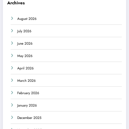
Archives
August 2026
July 2026
June 2026
May 2026
April 2026
March 2026
February 2026
January 2026
December 2025