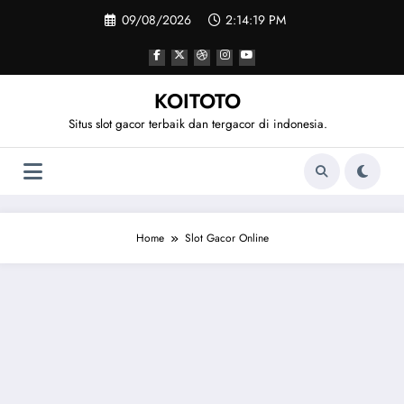
Skip
09/08/2026
2:14:20 PM
to
content
KOITOTO
Situs slot gacor terbaik dan tergacor di indonesia.
Home
Slot Gacor Online