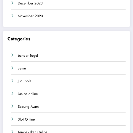
December 2023
November 2023
Categories
bandar Togel
ceme
Judi bola
kasino online
Sabung Ayam
Slot Online
Tembak Ikan Online