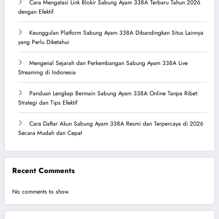
Cara Mengatasi Link Blokir Sabung Ayam 338A Terbaru Tahun 2026
dengan Efektif
Keunggulan Platform Sabung Ayam 338A Dibandingkan Situs Lainnya
yang Perlu Diketahui
Mengenal Sejarah dan Perkembangan Sabung Ayam 338A Live
Streaming di Indonesia
Panduan Lengkap Bermain Sabung Ayam 338A Online Tanpa Ribet:
Strategi dan Tips Efektif
Cara Daftar Akun Sabung Ayam 338A Resmi dan Terpercaya di 2026
Secara Mudah dan Cepat
Recent Comments
No comments to show.