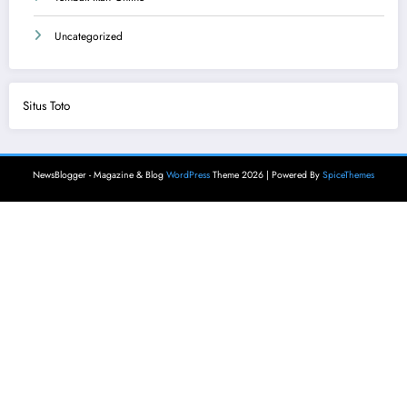
Uncategorized
Situs Toto
NewsBlogger - Magazine & Blog
WordPress
Theme 2026 | Powered By
SpiceThemes