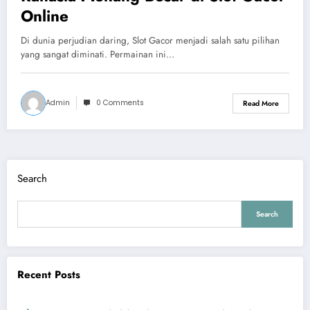
Online
Di dunia perjudian daring, Slot Gacor menjadi salah satu pilihan
yang sangat diminati. Permainan ini…
Admin
0 Comments
Read More
Search
Search
Recent Posts