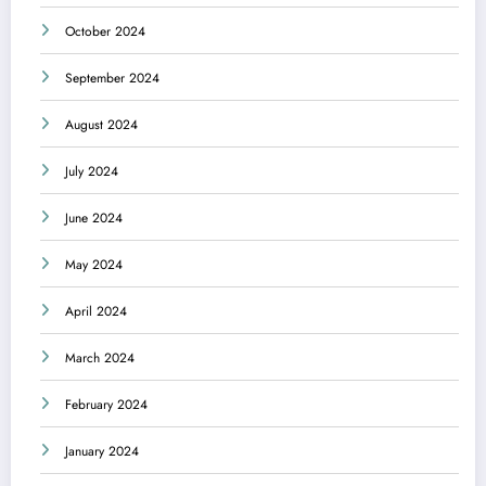
October 2024
September 2024
August 2024
July 2024
June 2024
May 2024
April 2024
March 2024
February 2024
January 2024