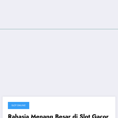
SLOT ONLINE
02/11/2024
Rahasia Menang Besar di Slot Gacor