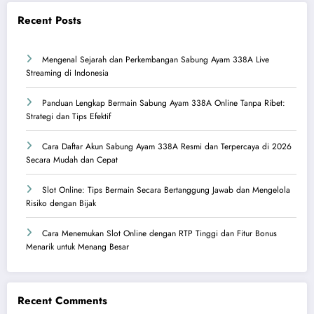
Recent Posts
Mengenal Sejarah dan Perkembangan Sabung Ayam 338A Live
Streaming di Indonesia
Panduan Lengkap Bermain Sabung Ayam 338A Online Tanpa Ribet:
Strategi dan Tips Efektif
Cara Daftar Akun Sabung Ayam 338A Resmi dan Terpercaya di 2026
Secara Mudah dan Cepat
Slot Online: Tips Bermain Secara Bertanggung Jawab dan Mengelola
Risiko dengan Bijak
Cara Menemukan Slot Online dengan RTP Tinggi dan Fitur Bonus
Menarik untuk Menang Besar
Recent Comments