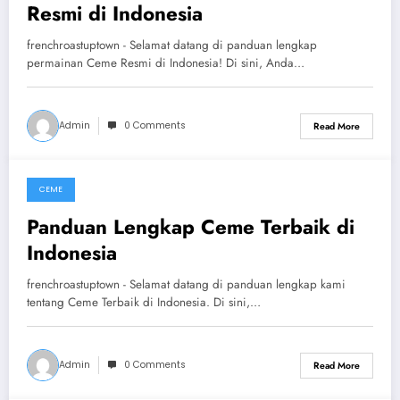
Resmi di Indonesia
frenchroastuptown - Selamat datang di panduan lengkap
permainan Ceme Resmi di Indonesia! Di sini, Anda…
Admin
0 Comments
Read More
CEME
02/06/2024
Panduan Lengkap Ceme Terbaik di
Indonesia
frenchroastuptown - Selamat datang di panduan lengkap kami
tentang Ceme Terbaik di Indonesia. Di sini,…
Admin
0 Comments
Read More