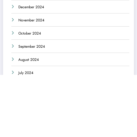
December 2024
November 2024
October 2024
September 2024
August 2024
July 2024
June 2024
May 2024
April 2024
March 2024