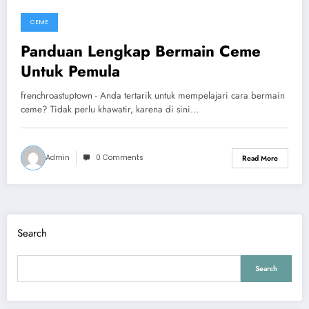
CEME
01/06/2024
Panduan Lengkap Bermain Ceme
Untuk Pemula
frenchroastuptown - Anda tertarik untuk mempelajari cara bermain
ceme? Tidak perlu khawatir, karena di sini…
Admin
0 Comments
Read More
Search
Search