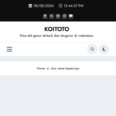
Skip
08/08/2026
12:44:58 PM
to
content
KOITOTO
Situs slot gacor terbaik dan tergacor di indonesia.
Home
situs ceme terpercaya