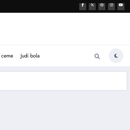
ceme
Judi bola