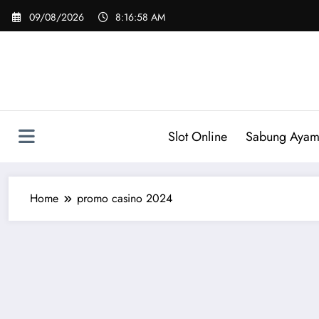
Skip
09/08/2026
8:16:59 AM
to
content
Slot Online
Sabung Aya
Home
promo casino 2024