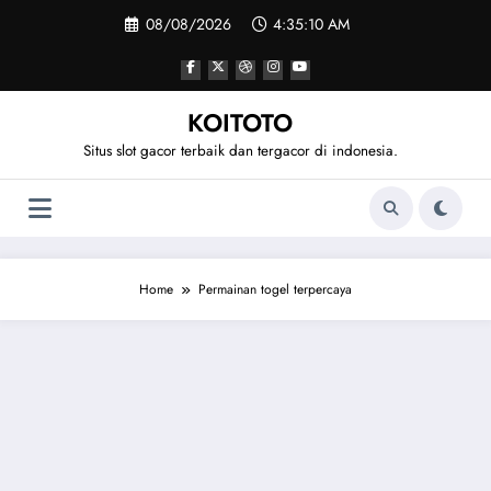
Skip
08/08/2026
4:35:11 AM
to
content
KOITOTO
Situs slot gacor terbaik dan tergacor di indonesia.
Home
Permainan togel terpercaya