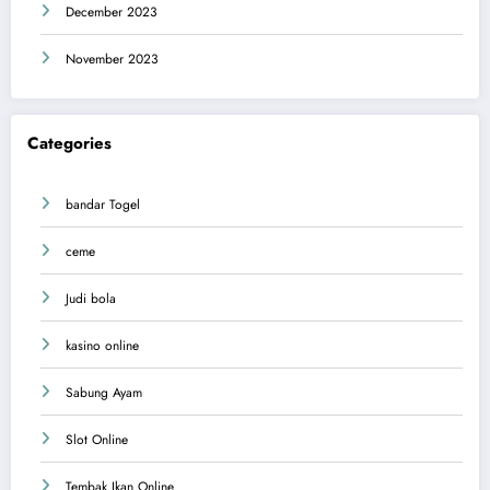
December 2023
November 2023
Categories
bandar Togel
ceme
Judi bola
kasino online
Sabung Ayam
Slot Online
Tembak Ikan Online