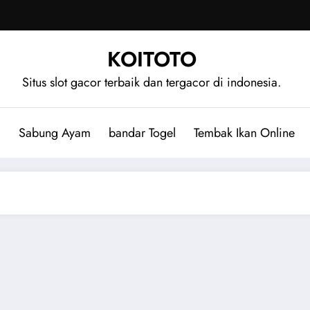
KOITOTO
Situs slot gacor terbaik dan tergacor di indonesia.
m
Sabung Ayam
bandar Togel
Tembak Ikan Online