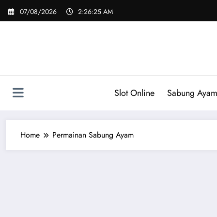
Skip
07/08/2026
2:26:26 AM
to
content
Slot Online
Sabung Aya
Home
Permainan Sabung Ayam