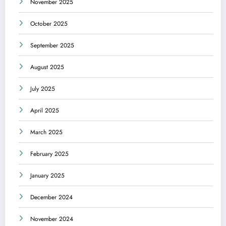
November 2025
October 2025
September 2025
August 2025
July 2025
April 2025
March 2025
February 2025
January 2025
December 2024
November 2024