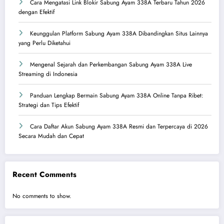
Cara Mengatasi Link Blokir Sabung Ayam 338A Terbaru Tahun 2026
dengan Efektif
Keunggulan Platform Sabung Ayam 338A Dibandingkan Situs Lainnya
yang Perlu Diketahui
Mengenal Sejarah dan Perkembangan Sabung Ayam 338A Live
Streaming di Indonesia
Panduan Lengkap Bermain Sabung Ayam 338A Online Tanpa Ribet:
Strategi dan Tips Efektif
Cara Daftar Akun Sabung Ayam 338A Resmi dan Terpercaya di 2026
Secara Mudah dan Cepat
Recent Comments
No comments to show.