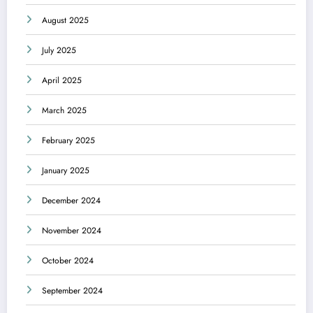
August 2025
July 2025
April 2025
March 2025
February 2025
January 2025
December 2024
November 2024
October 2024
September 2024