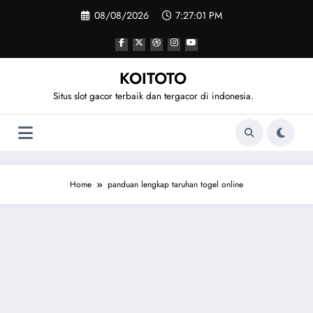
Skip
08/08/2026
7:27:02 PM
to
content
KOITOTO
Situs slot gacor terbaik dan tergacor di indonesia.
Home
panduan lengkap taruhan togel online