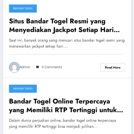
BANDAR TOGEL
01/09/2025
Situs Bandar Togel Resmi yang
Menyediakan Jackpot Setiap Hari
untuk Kemenangan Optimal
Saat ini, banyak orang yang mencari situs bandar togel resmi yang
menawarkan jackpot setiap hari.…
Admin
0 Comments
Read More
BANDAR TOGEL
31/08/2025
Bandar Togel Online Terpercaya
yang Memiliki RTP Tertinggi untuk
Maximal Kesempatan Menang
Dalam dunia perjudian online, bandar togel online terpercaya
yang memiliki RTP tertinggi bisa menjadi pilihan…