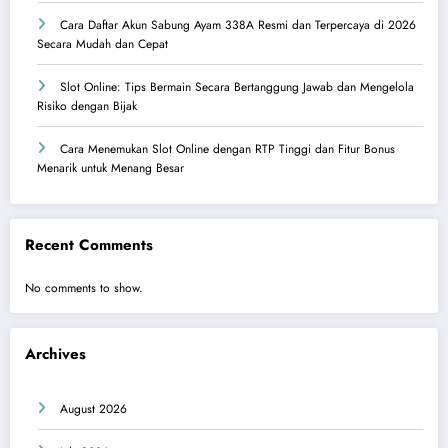
Cara Daftar Akun Sabung Ayam 338A Resmi dan Terpercaya di 2026
Secara Mudah dan Cepat
Slot Online: Tips Bermain Secara Bertanggung Jawab dan Mengelola
Risiko dengan Bijak
Cara Menemukan Slot Online dengan RTP Tinggi dan Fitur Bonus
Menarik untuk Menang Besar
Recent Comments
No comments to show.
Archives
August 2026