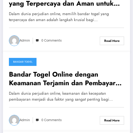
yang Terpercaya dan Aman untuk
Pengalaman Bermain yang Optimal
Dalam dunia perjudian online, memilih bandar togel yang
terpercaya dan aman adalah langkah krusial bagi…
Admin
0 Comments
Read More
BANDAR TOGEL
02/09/2025
Bandar Togel Online dengan
Keamanan Terjamin dan Pembayaran
Cepat untuk Pengalaman Bermain
Dalam dunia perjudian online, keamanan dan kecepatan
yang Nyaman
pembayaran menjadi dua faktor yang sangat penting bagi…
Admin
0 Comments
Read More