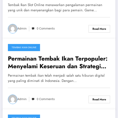
Tembak Ikan Slot Online menawarkan pengalaman permainan
yang unik dan menyenangkan bagi para pemain. Game…
Admin
0 Comments
Read More
TEMBAK IKAN ONLINE
13/04/2025
Permainan Tembak Ikan Terpopuler:
Menyelami Keseruan dan Strategi
yang Efektif
Permainan tembak ikan telah menjadi salah satu hiburan digital
yang paling diminati di Indonesia. Dengan…
Admin
0 Comments
Read More