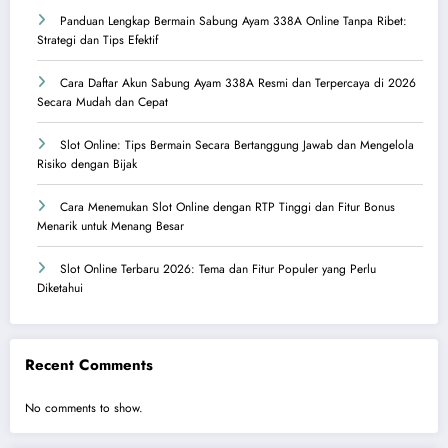
Panduan Lengkap Bermain Sabung Ayam 338A Online Tanpa Ribet:
Strategi dan Tips Efektif
Cara Daftar Akun Sabung Ayam 338A Resmi dan Terpercaya di 2026
Secara Mudah dan Cepat
Slot Online: Tips Bermain Secara Bertanggung Jawab dan Mengelola
Risiko dengan Bijak
Cara Menemukan Slot Online dengan RTP Tinggi dan Fitur Bonus
Menarik untuk Menang Besar
Slot Online Terbaru 2026: Tema dan Fitur Populer yang Perlu
Diketahui
Recent Comments
No comments to show.