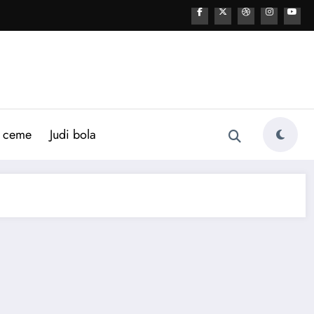
ceme
Judi bola