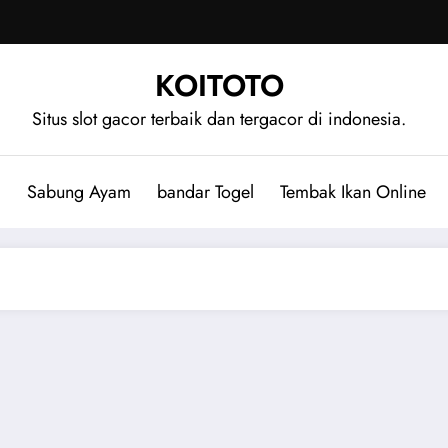
KOITOTO
Situs slot gacor terbaik dan tergacor di indonesia.
m
Sabung Ayam
bandar Togel
Tembak Ikan Online