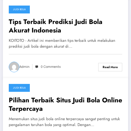
JUDI BOLA
15/07/2024
Tips Terbaik Prediksi Judi Bola
Akurat Indonesia
KOITOTO - Artikel ini memberikan tips terbaik untuk melakukan
prediksi judi bola dengan akurat di…
Admin
0 Comments
Read More
JUDI BOLA
14/07/2024
Pilihan Terbaik Situs Judi Bola Online
Terpercaya
Menemukan situs judi bola online terpercaya sangat penting untuk
pengalaman taruhan bola yang optimal. Dengan…