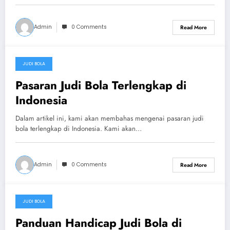
Admin
0 Comments
Read More
JUDI BOLA
18/07/2024
Pasaran Judi Bola Terlengkap di
Indonesia
Dalam artikel ini, kami akan membahas mengenai pasaran judi
bola terlengkap di Indonesia. Kami akan…
Admin
0 Comments
Read More
JUDI BOLA
17/07/2024
Panduan Handicap Judi Bola di