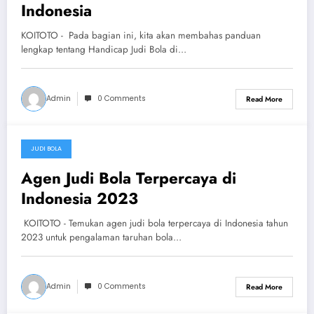
Indonesia
KOITOTO - Pada bagian ini, kita akan membahas panduan
lengkap tentang Handicap Judi Bola di…
Admin
0 Comments
Read More
JUDI BOLA
16/07/2024
Agen Judi Bola Terpercaya di
Indonesia 2023
KOITOTO - Temukan agen judi bola terpercaya di Indonesia tahun
2023 untuk pengalaman taruhan bola…
Admin
0 Comments
Read More