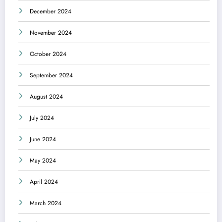
December 2024
November 2024
October 2024
September 2024
August 2024
July 2024
June 2024
May 2024
April 2024
March 2024