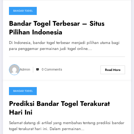
BANDAR TOGEL
12/09/2024
Bandar Togel Terbesar – Situs
Pilihan Indonesia
Di Indonesia, bandar togel terbesar menjadi pilihan utama bagi
para penggemar permainan judi togel online.…
Admin
0 Comments
Read More
BANDAR TOGEL
11/09/2024
Prediksi Bandar Togel Terakurat
Hari Ini
Selamat datang di artikel yang membahas tentang prediksi bandar
togel terakurat hari ini. Dalam permainan…