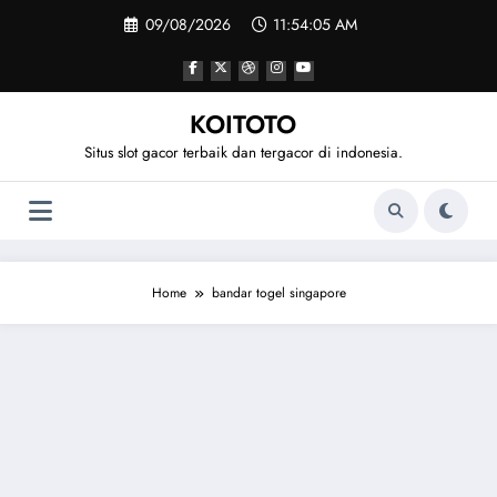
Skip
09/08/2026
11:54:06 AM
to
content
KOITOTO
Situs slot gacor terbaik dan tergacor di indonesia.
Home
bandar togel singapore