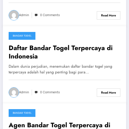
Admin
0 Comments
Read More
BANDAR TOGEL
10/09/2024
Daftar Bandar Togel Terpercaya di
Indonesia
Dalam dunia perjudian, menemukan daftar bandar togel yang
terpercaya adalah hal yang penting bagi para…
Admin
0 Comments
Read More
BANDAR TOGEL
09/09/2024
Agen Bandar Togel Terpercaya di