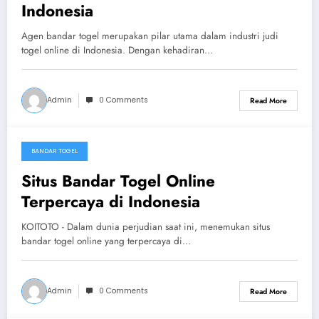
Indonesia
Agen bandar togel merupakan pilar utama dalam industri judi
togel online di Indonesia. Dengan kehadiran…
Admin
0 Comments
Read More
BANDAR TOGEL
08/09/2024
Situs Bandar Togel Online
Terpercaya di Indonesia
KOITOTO - Dalam dunia perjudian saat ini, menemukan situs
bandar togel online yang terpercaya di…
Admin
0 Comments
Read More