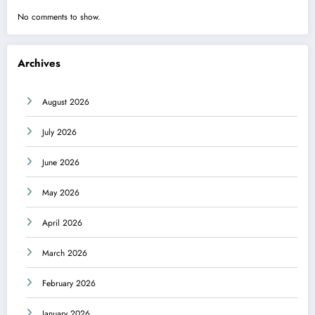
No comments to show.
Archives
August 2026
July 2026
June 2026
May 2026
April 2026
March 2026
February 2026
January 2026