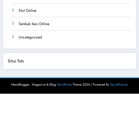
Slot Online
Tembak Ikan Online
Uncategorized
Situs Toto
NewsBlogger - Magazine & Blog
WordPress
Theme 2026 | Powered By
SpiceThemes