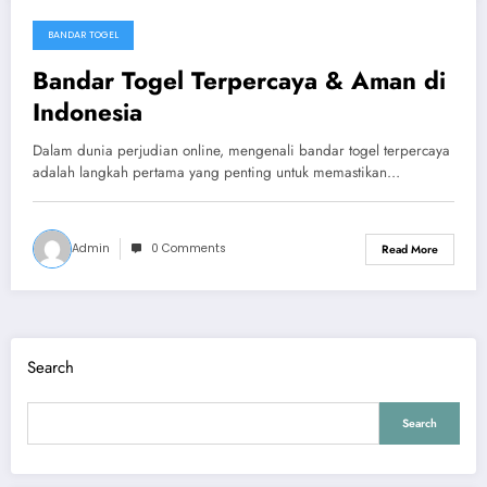
BANDAR TOGEL
07/09/2024
Bandar Togel Terpercaya & Aman di
Indonesia
Dalam dunia perjudian online, mengenali bandar togel terpercaya
adalah langkah pertama yang penting untuk memastikan…
Admin
0 Comments
Read More
Search
Search