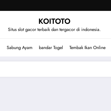
KOITOTO
Situs slot gacor terbaik dan tergacor di indonesia.
m
Sabung Ayam
bandar Togel
Tembak Ikan Online