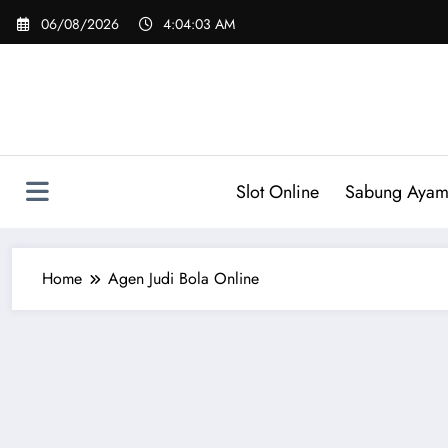
Skip
06/08/2026
4:04:04 AM
to
content
Slot Online
Sabung Aya
Home
Agen Judi Bola Online