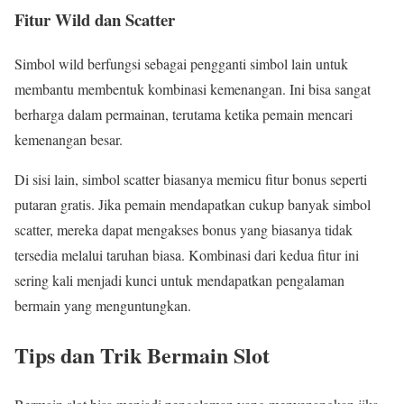
Fitur Wild dan Scatter
Simbol wild berfungsi sebagai pengganti simbol lain untuk
membantu membentuk kombinasi kemenangan. Ini bisa sangat
berharga dalam permainan, terutama ketika pemain mencari
kemenangan besar.
Di sisi lain, simbol scatter biasanya memicu fitur bonus seperti
putaran gratis. Jika pemain mendapatkan cukup banyak simbol
scatter, mereka dapat mengakses bonus yang biasanya tidak
tersedia melalui taruhan biasa. Kombinasi dari kedua fitur ini
sering kali menjadi kunci untuk mendapatkan pengalaman
bermain yang menguntungkan.
Tips dan Trik Bermain Slot