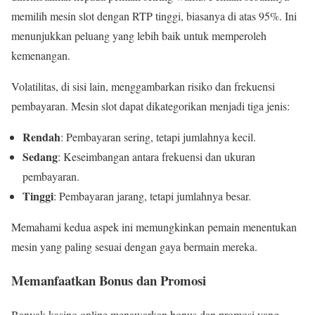
memilih mesin slot dengan RTP tinggi, biasanya di atas 95%. Ini
menunjukkan peluang yang lebih baik untuk memperoleh
kemenangan.
Volatilitas, di sisi lain, menggambarkan risiko dan frekuensi
pembayaran. Mesin slot dapat dikategorikan menjadi tiga jenis:
Rendah
: Pembayaran sering, tetapi jumlahnya kecil.
Sedang
: Keseimbangan antara frekuensi dan ukuran
pembayaran.
Tinggi
: Pembayaran jarang, tetapi jumlahnya besar.
Memahami kedua aspek ini memungkinkan pemain menentukan
mesin yang paling sesuai dengan gaya bermain mereka.
Memanfaatkan Bonus dan Promosi
Banyak kasino online menawarkan bonus dan promosi yang