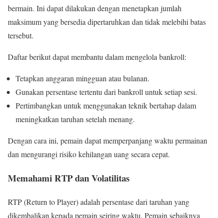
bermain. Ini dapat dilakukan dengan menetapkan jumlah
maksimum yang bersedia dipertaruhkan dan tidak melebihi batas
tersebut.
Daftar berikut dapat membantu dalam mengelola bankroll:
Tetapkan anggaran mingguan atau bulanan.
Gunakan persentase tertentu dari bankroll untuk setiap sesi.
Pertimbangkan untuk menggunakan teknik bertahap dalam
meningkatkan taruhan setelah menang.
Dengan cara ini, pemain dapat memperpanjang waktu permainan
dan mengurangi risiko kehilangan uang secara cepat.
Memahami RTP dan Volatilitas
RTP (Return to Player) adalah persentase dari taruhan yang
dikembalikan kepada pemain seiring waktu. Pemain sebaiknya