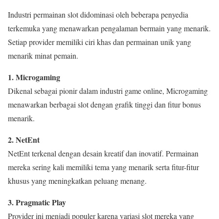
Industri permainan slot didominasi oleh beberapa penyedia
terkemuka yang menawarkan pengalaman bermain yang menarik.
Setiap provider memiliki ciri khas dan permainan unik yang
menarik minat pemain.
1. Microgaming
Dikenal sebagai pionir dalam industri game online, Microgaming
menawarkan berbagai slot dengan grafik tinggi dan fitur bonus
menarik.
2. NetEnt
NetEnt terkenal dengan desain kreatif dan inovatif. Permainan
mereka sering kali memiliki tema yang menarik serta fitur-fitur
khusus yang meningkatkan peluang menang.
3. Pragmatic Play
Provider ini menjadi populer karena variasi slot mereka yang