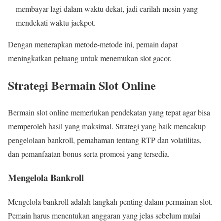
membayar lagi dalam waktu dekat, jadi carilah mesin yang
mendekati waktu jackpot.
Dengan menerapkan metode-metode ini, pemain dapat
meningkatkan peluang untuk menemukan slot gacor.
Strategi Bermain Slot Online
Bermain slot online memerlukan pendekatan yang tepat agar bisa
memperoleh hasil yang maksimal. Strategi yang baik mencakup
pengelolaan bankroll, pemahaman tentang RTP dan volatilitas,
dan pemanfaatan bonus serta promosi yang tersedia.
Mengelola Bankroll
Mengelola bankroll adalah langkah penting dalam permainan slot.
Pemain harus menentukan anggaran yang jelas sebelum mulai