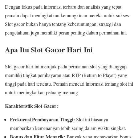
Dengan fokus pada informasi terbaru dan analisis yang tepat,
pemain dapat meningkatkan kemungkinan mereka untuk sukses.
Slot gacor bukan hanya tentang keberuntungan; strategi dan
pengetahuan juga memiliki peran penting dalam permainan ini.
Apa Itu Slot Gacor Hari Ini
Slot gacor hari ini merujuk pada permainan slot yang dianggap
memiliki tingkat pembayaran atau RTP (Return to Player) yang
tinggi pada hari tertentu. Pemain mencari informasi tentang slot ini
untuk meningkatkan peluang menang.
Karakteristik Slot Gacor:
Frekuensi Pembayaran Tinggi:
Slot ini biasanya
memberikan kemenangan lebih sering dalam waktu singkat.
Bonus dan Fitur Menarik:
Banyak yang menawarkan bonus