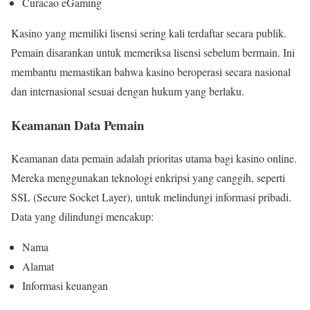
Curacao eGaming
Kasino yang memiliki lisensi sering kali terdaftar secara publik.
Pemain disarankan untuk memeriksa lisensi sebelum bermain. Ini
membantu memastikan bahwa kasino beroperasi secara nasional
dan internasional sesuai dengan hukum yang berlaku.
Keamanan Data Pemain
Keamanan data pemain adalah prioritas utama bagi kasino online.
Mereka menggunakan teknologi enkripsi yang canggih, seperti
SSL (Secure Socket Layer), untuk melindungi informasi pribadi.
Data yang dilindungi mencakup:
Nama
Alamat
Informasi keuangan