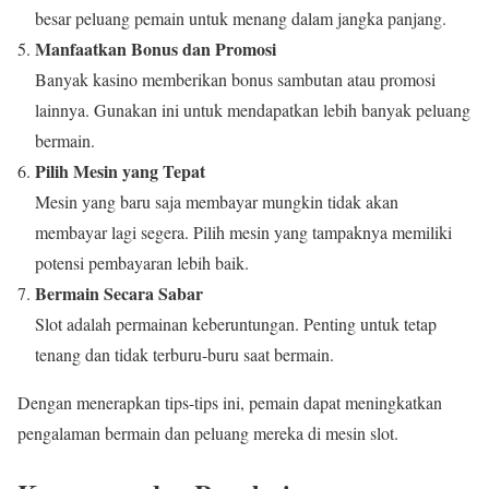
besar peluang pemain untuk menang dalam jangka panjang.
Manfaatkan Bonus dan Promosi
Banyak kasino memberikan bonus sambutan atau promosi
lainnya. Gunakan ini untuk mendapatkan lebih banyak peluang
bermain.
Pilih Mesin yang Tepat
Mesin yang baru saja membayar mungkin tidak akan
membayar lagi segera. Pilih mesin yang tampaknya memiliki
potensi pembayaran lebih baik.
Bermain Secara Sabar
Slot adalah permainan keberuntungan. Penting untuk tetap
tenang dan tidak terburu-buru saat bermain.
Dengan menerapkan tips-tips ini, pemain dapat meningkatkan
pengalaman bermain dan peluang mereka di mesin slot.