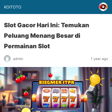
KOITOTO
Slot Gacor Hari Ini: Temukan
Peluang Menang Besar di
Permainan Slot
admin
1 year ago