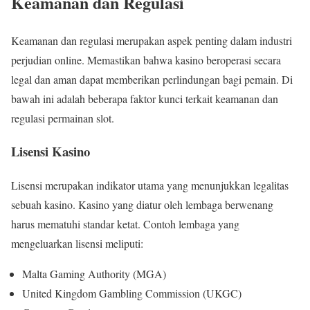
Keamanan dan Regulasi
Keamanan dan regulasi merupakan aspek penting dalam industri
perjudian online. Memastikan bahwa kasino beroperasi secara
legal dan aman dapat memberikan perlindungan bagi pemain. Di
bawah ini adalah beberapa faktor kunci terkait keamanan dan
regulasi permainan slot.
Lisensi Kasino
Lisensi merupakan indikator utama yang menunjukkan legalitas
sebuah kasino. Kasino yang diatur oleh lembaga berwenang
harus mematuhi standar ketat. Contoh lembaga yang
mengeluarkan lisensi meliputi:
Malta Gaming Authority (MGA)
United Kingdom Gambling Commission (UKGC)