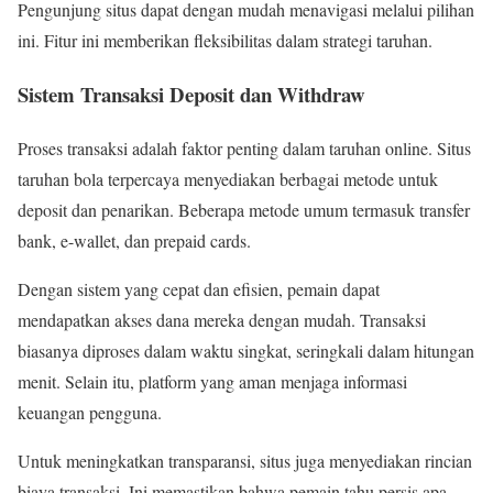
Pengunjung situs dapat dengan mudah menavigasi melalui pilihan
ini. Fitur ini memberikan fleksibilitas dalam strategi taruhan.
Sistem Transaksi Deposit dan Withdraw
Proses transaksi adalah faktor penting dalam taruhan online. Situs
taruhan bola terpercaya menyediakan berbagai metode untuk
deposit dan penarikan. Beberapa metode umum termasuk transfer
bank, e-wallet, dan prepaid cards.
Dengan sistem yang cepat dan efisien, pemain dapat
mendapatkan akses dana mereka dengan mudah. Transaksi
biasanya diproses dalam waktu singkat, seringkali dalam hitungan
menit. Selain itu, platform yang aman menjaga informasi
keuangan pengguna.
Untuk meningkatkan transparansi, situs juga menyediakan rincian
biaya transaksi. Ini memastikan bahwa pemain tahu persis apa