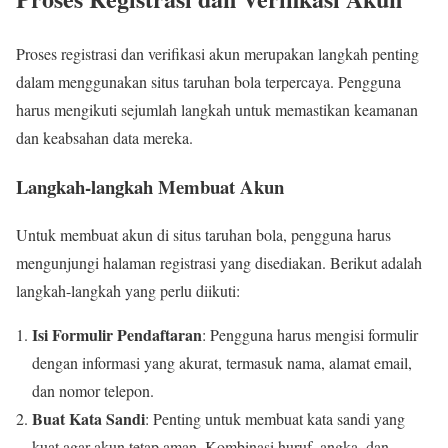
Proses registrasi dan verifikasi akun merupakan langkah penting
dalam menggunakan situs taruhan bola terpercaya. Pengguna
harus mengikuti sejumlah langkah untuk memastikan keamanan
dan keabsahan data mereka.
Langkah-langkah Membuat Akun
Untuk membuat akun di situs taruhan bola, pengguna harus
mengunjungi halaman registrasi yang disediakan. Berikut adalah
langkah-langkah yang perlu diikuti:
Isi Formulir Pendaftaran
: Pengguna harus mengisi formulir
dengan informasi yang akurat, termasuk nama, alamat email,
dan nomor telepon.
Buat Kata Sandi
: Penting untuk membuat kata sandi yang
kuat agar akun tetap aman. Kombinasi huruf, angka, dan