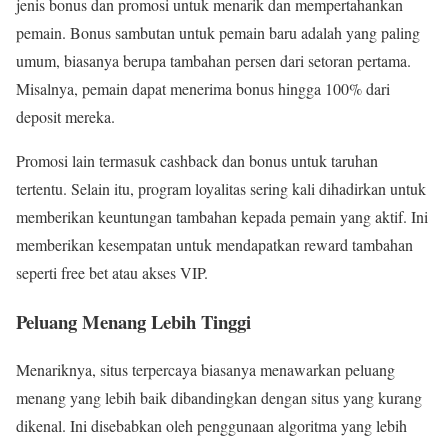
jenis bonus dan promosi untuk menarik dan mempertahankan
pemain. Bonus sambutan untuk pemain baru adalah yang paling
umum, biasanya berupa tambahan persen dari setoran pertama.
Misalnya, pemain dapat menerima bonus hingga 100% dari
deposit mereka.
Promosi lain termasuk cashback dan bonus untuk taruhan
tertentu. Selain itu, program loyalitas sering kali dihadirkan untuk
memberikan keuntungan tambahan kepada pemain yang aktif. Ini
memberikan kesempatan untuk mendapatkan reward tambahan
seperti free bet atau akses VIP.
Peluang Menang Lebih Tinggi
Menariknya, situs terpercaya biasanya menawarkan peluang
menang yang lebih baik dibandingkan dengan situs yang kurang
dikenal. Ini disebabkan oleh penggunaan algoritma yang lebih