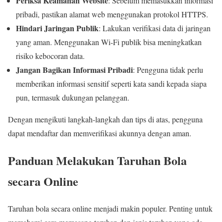
Periksa Keamanan Website
: Sebelum memasukkan informasi
pribadi, pastikan alamat web menggunakan protokol HTTPS.
Hindari Jaringan Publik
: Lakukan verifikasi data di jaringan
yang aman. Menggunakan Wi-Fi publik bisa meningkatkan
risiko kebocoran data.
Jangan Bagikan Informasi Pribadi
: Pengguna tidak perlu
memberikan informasi sensitif seperti kata sandi kepada siapa
pun, termasuk dukungan pelanggan.
Dengan mengikuti langkah-langkah dan tips di atas, pengguna
dapat mendaftar dan memverifikasi akunnya dengan aman.
Panduan Melakukan Taruhan Bola
secara Online
Taruhan bola secara online menjadi makin populer. Penting untuk