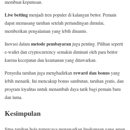
membuat keputusan.
Live betting
menjadi tren populer di kalangan bettor. Pemain
dapat memasang taruhan setelah pertandingan dimulai,
memberikan pengalaman yang lebih dinamis.
metode pembayaran
Inovasi dalam
juga penting. Pilihan seperti
e-wallet dan cryptocurrency semakin diminati oleh para bettor
karena kecepatan dan keamanan yang ditawarkan.
reward dan bonus
Penyedia taruhan juga menghadirkan
yang
lebih menarik. Ini mencakup bonus sambutan, taruhan gratis, dan
program loyalitas untuk menambah daya tarik bagi pemain baru
dan lama.
Kesimpulan
Situs taruhan bola terpercaya menawarkan lingkungan yang aman