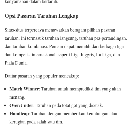
kenyamanan dalam bertaruh.
Opsi Pasaran Taruhan Lengkap
Situs-situs terpercaya menawarkan beragam pilihan pasaran
taruhan. Ini termasuk taruhan langsung, taruhan pra-pertandingan,
dan taruhan kombinasi. Pemain dapat memilih dari berbagai liga
dan kompetisi internasional, seperti Liga Inggris, La Liga, dan
Piala Dunia.
Daftar pasaran yang populer mencakup:
Match Winner
: Taruhan untuk memprediksi tim yang akan
menang.
Over/Under
: Taruhan pada total gol yang dicetak.
Handicap
: Taruhan dengan memberikan keuntungan atau
kerugian pada salah satu tim.