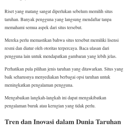
Riset yang matang sangat diperlukan sebelum memilih situs
taruhan. Banyak pengguna yang langsung mendaftar tanpa
memahami semua aspek dari situs tersebut.
Mereka perlu memastikan bahwa situs tersebut memiliki lisensi
resmi dan diatur oleh otoritas terpercaya. Baca ulasan dari
pengguna lain untuk mendapatkan gambaran yang lebih jelas.
Perhatikan pula pilihan jenis taruhan yang ditawarkan. Situs yang
baik seharusnya menyediakan berbagai opsi taruhan untuk
meningkatkan pengalaman pengguna.
Mengabaikan langkah-langkah ini dapat mengakibatkan
pengalaman buruk atau kerugian yang tidak perlu.
Tren dan Inovasi dalam Dunia Taruhan