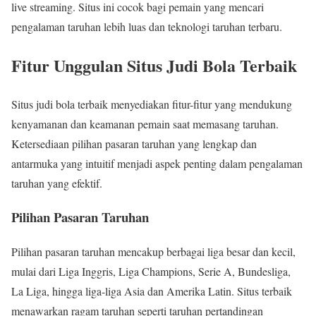
live streaming. Situs ini cocok bagi pemain yang mencari
pengalaman taruhan lebih luas dan teknologi taruhan terbaru.
Fitur Unggulan Situs Judi Bola Terbaik
Situs judi bola terbaik menyediakan fitur-fitur yang mendukung
kenyamanan dan keamanan pemain saat memasang taruhan.
Ketersediaan pilihan pasaran taruhan yang lengkap dan
antarmuka yang intuitif menjadi aspek penting dalam pengalaman
taruhan yang efektif.
Pilihan Pasaran Taruhan
Pilihan pasaran taruhan mencakup berbagai liga besar dan kecil,
mulai dari Liga Inggris, Liga Champions, Serie A, Bundesliga,
La Liga, hingga liga-liga Asia dan Amerika Latin. Situs terbaik
menawarkan ragam taruhan seperti taruhan pertandingan