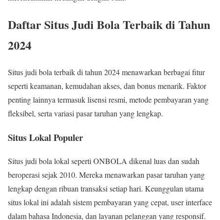
Daftar Situs Judi Bola Terbaik di Tahun
2024
Situs judi bola terbaik di tahun 2024 menawarkan berbagai fitur
seperti keamanan, kemudahan akses, dan bonus menarik. Faktor
penting lainnya termasuk lisensi resmi, metode pembayaran yang
fleksibel, serta variasi pasar taruhan yang lengkap.
Situs Lokal Populer
Situs judi bola lokal seperti ONBOLA dikenal luas dan sudah
beroperasi sejak 2010. Mereka menawarkan pasar taruhan yang
lengkap dengan ribuan transaksi setiap hari. Keunggulan utama
situs lokal ini adalah sistem pembayaran yang cepat, user interface
dalam bahasa Indonesia, dan layanan pelanggan yang responsif.