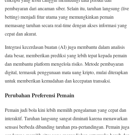
pembayaran dari ancaman siber. Selain itu, taruhan langsung (live
betting) menjadi fitur utama yang memungkinkan pemain
memasang taruhan secara real-time dengan akses informasi yang
cepat dan akurat.
Integrasi kecerdasan buatan (AI) juga membantu dalam analisis
data besar, memberikan prediksi yang lebih tepat kepada pemain
dan membantu platform mengelola risiko. Metode pembayaran
digital, termasuk penggunaan mata uang kripto, mulai diterapkan
untuk memberikan kemudahan dan kecepatan transaksi.
Perubahan Preferensi Pemain
Pemain judi bola kini lebih memilih pengalaman yang cepat dan
interaktif. Taruhan langsung sangat diminati karena menawarkan
sensasi berbeda dibanding taruhan pra-pertandingan. Pemain juga