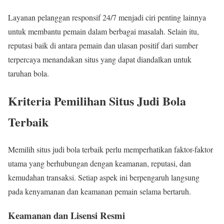
Layanan pelanggan responsif 24/7 menjadi ciri penting lainnya
untuk membantu pemain dalam berbagai masalah. Selain itu,
reputasi baik di antara pemain dan ulasan positif dari sumber
terpercaya menandakan situs yang dapat diandalkan untuk
taruhan bola.
Kriteria Pemilihan Situs Judi Bola
Terbaik
Memilih situs judi bola terbaik perlu memperhatikan faktor-faktor
utama yang berhubungan dengan keamanan, reputasi, dan
kemudahan transaksi. Setiap aspek ini berpengaruh langsung
pada kenyamanan dan keamanan pemain selama bertaruh.
Keamanan dan Lisensi Resmi