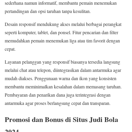
sederhana namun informatif, membantu pemain menemukan
pertandingan dan opsi taruhan tanpa kesulitan.
Desain responsif mendukung akses melalui berbagai perangkat
seperti komputer, tablet, dan ponsel. Fitur pencarian dan filter
memudahkan pemain menemukan liga atau tim favorit dengan
cepat.
Layanan pelanggan yang responsif biasanya tersedia langsung
melalui chat atau telepon, diintegrasikan dalam antarmuka agar
mudah diakses. Penggunaan warna dan ikon yang konsisten
membantu meminimalkan kesalahan dalam memasang taruhan.
Pembayaran dan penarikan dana juga terintegrasi dengan
antarmuka agar proses berlangsung cepat dan transparan.
Promosi dan Bonus di Situs Judi Bola
2024