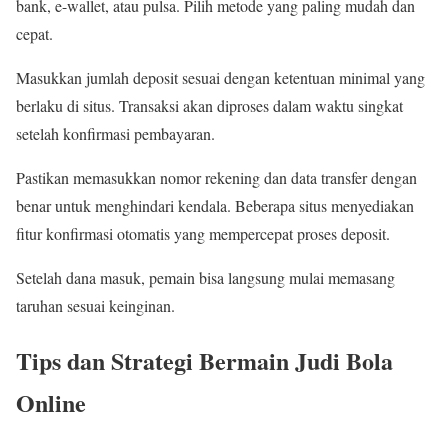
bank, e-wallet, atau pulsa. Pilih metode yang paling mudah dan
cepat.
Masukkan jumlah deposit sesuai dengan ketentuan minimal yang
berlaku di situs. Transaksi akan diproses dalam waktu singkat
setelah konfirmasi pembayaran.
Pastikan memasukkan nomor rekening dan data transfer dengan
benar untuk menghindari kendala. Beberapa situs menyediakan
fitur konfirmasi otomatis yang mempercepat proses deposit.
Setelah dana masuk, pemain bisa langsung mulai memasang
taruhan sesuai keinginan.
Tips dan Strategi Bermain Judi Bola
Online