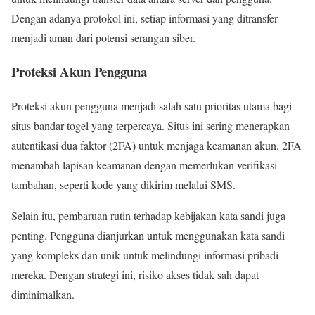
Dengan adanya protokol ini, setiap informasi yang ditransfer
menjadi aman dari potensi serangan siber.
Proteksi Akun Pengguna
Proteksi akun pengguna menjadi salah satu prioritas utama bagi
situs bandar togel yang terpercaya. Situs ini sering menerapkan
autentikasi dua faktor (2FA) untuk menjaga keamanan akun. 2FA
menambah lapisan keamanan dengan memerlukan verifikasi
tambahan, seperti kode yang dikirim melalui SMS.
Selain itu, pembaruan rutin terhadap kebijakan kata sandi juga
penting. Pengguna dianjurkan untuk menggunakan kata sandi
yang kompleks dan unik untuk melindungi informasi pribadi
mereka. Dengan strategi ini, risiko akses tidak sah dapat
diminimalkan.