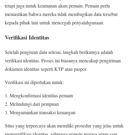
tetapi juga untuk keamanan akun pemain. Pemain perlu
memastikan bahwa mereka tidak membagikan data tersebut
kepada pihak lain untuk mencegah penyalahgunaan.
Verifikasi Identitas
Setelah pengisian data selesai, langkah berikutnya adalah
verifikasi identitas. Proses ini biasanya mencakup pengiriman
dokumen identitas seperti KTP atau paspor.
Verifikasi ini diperlukan untuk:
Mengkonfirmasi identitas pemain
Melindungi dari penipuan
Mengamankan transaksi keuangan
Situs yang terpercaya akan memiliki prosedur yang jelas untuk
memverifikasi identitas, sehingga pemain merasa aman saat