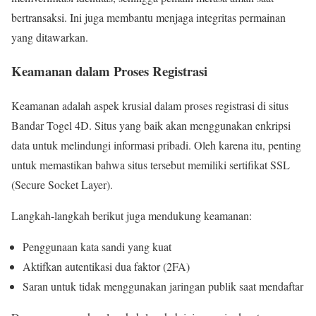
bertransaksi. Ini juga membantu menjaga integritas permainan
yang ditawarkan.
Keamanan dalam Proses Registrasi
Keamanan adalah aspek krusial dalam proses registrasi di situs
Bandar Togel 4D. Situs yang baik akan menggunakan enkripsi
data untuk melindungi informasi pribadi. Oleh karena itu, penting
untuk memastikan bahwa situs tersebut memiliki sertifikat SSL
(Secure Socket Layer).
Langkah-langkah berikut juga mendukung keamanan:
Penggunaan kata sandi yang kuat
Aktifkan autentikasi dua faktor (2FA)
Saran untuk tidak menggunakan jaringan publik saat mendaftar