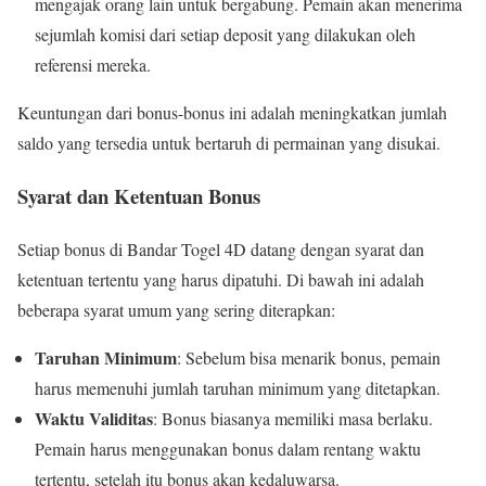
mengajak orang lain untuk bergabung. Pemain akan menerima
sejumlah komisi dari setiap deposit yang dilakukan oleh
referensi mereka.
Keuntungan dari bonus-bonus ini adalah meningkatkan jumlah
saldo yang tersedia untuk bertaruh di permainan yang disukai.
Syarat dan Ketentuan Bonus
Setiap bonus di Bandar Togel 4D datang dengan syarat dan
ketentuan tertentu yang harus dipatuhi. Di bawah ini adalah
beberapa syarat umum yang sering diterapkan:
Taruhan Minimum
: Sebelum bisa menarik bonus, pemain
harus memenuhi jumlah taruhan minimum yang ditetapkan.
Waktu Validitas
: Bonus biasanya memiliki masa berlaku.
Pemain harus menggunakan bonus dalam rentang waktu
tertentu, setelah itu bonus akan kedaluwarsa.