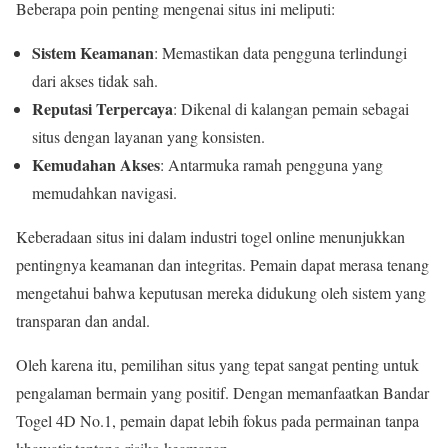
Beberapa poin penting mengenai situs ini meliputi:
Sistem Keamanan
: Memastikan data pengguna terlindungi
dari akses tidak sah.
Reputasi Terpercaya
: Dikenal di kalangan pemain sebagai
situs dengan layanan yang konsisten.
Kemudahan Akses
: Antarmuka ramah pengguna yang
memudahkan navigasi.
Keberadaan situs ini dalam industri togel online menunjukkan
pentingnya keamanan dan integritas. Pemain dapat merasa tenang
mengetahui bahwa keputusan mereka didukung oleh sistem yang
transparan dan andal.
Oleh karena itu, pemilihan situs yang tepat sangat penting untuk
pengalaman bermain yang positif. Dengan memanfaatkan Bandar
Togel 4D No.1, pemain dapat lebih fokus pada permainan tanpa