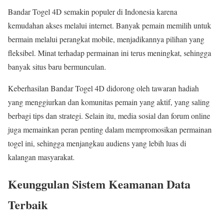
Bandar Togel 4D semakin populer di Indonesia karena
kemudahan akses melalui internet. Banyak pemain memilih untuk
bermain melalui perangkat mobile, menjadikannya pilihan yang
fleksibel. Minat terhadap permainan ini terus meningkat, sehingga
banyak situs baru bermunculan.
Keberhasilan Bandar Togel 4D didorong oleh tawaran hadiah
yang menggiurkan dan komunitas pemain yang aktif, yang saling
berbagi tips dan strategi. Selain itu, media sosial dan forum online
juga memainkan peran penting dalam mempromosikan permainan
togel ini, sehingga menjangkau audiens yang lebih luas di
kalangan masyarakat.
Keunggulan Sistem Keamanan Data
Terbaik