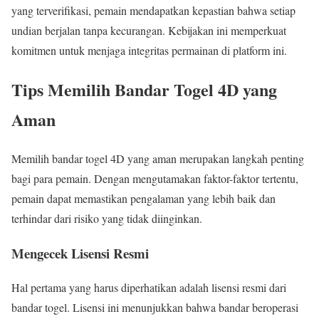
yang terverifikasi, pemain mendapatkan kepastian bahwa setiap
undian berjalan tanpa kecurangan. Kebijakan ini memperkuat
komitmen untuk menjaga integritas permainan di platform ini.
Tips Memilih Bandar Togel 4D yang
Aman
Memilih bandar togel 4D yang aman merupakan langkah penting
bagi para pemain. Dengan mengutamakan faktor-faktor tertentu,
pemain dapat memastikan pengalaman yang lebih baik dan
terhindar dari risiko yang tidak diinginkan.
Mengecek Lisensi Resmi
Hal pertama yang harus diperhatikan adalah lisensi resmi dari
bandar togel. Lisensi ini menunjukkan bahwa bandar beroperasi