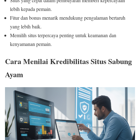
Situs yang cepat dalam pembayaran memberi kepercayaan
lebih kepada pemain.
Fitur dan bonus menarik mendukung pengalaman bertaruh
yang lebih baik.
Memilih situs terpercaya penting untuk keamanan dan
kenyamanan pemain.
Cara Menilai Kredibilitas Situs Sabung
Ayam