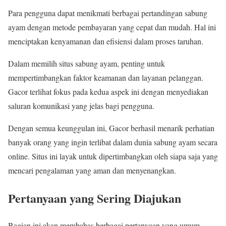
Para pengguna dapat menikmati berbagai pertandingan sabung
ayam dengan metode pembayaran yang cepat dan mudah. Hal ini
menciptakan kenyamanan dan efisiensi dalam proses taruhan.
Dalam memilih situs sabung ayam, penting untuk
mempertimbangkan faktor keamanan dan layanan pelanggan.
Gacor terlihat fokus pada kedua aspek ini dengan menyediakan
saluran komunikasi yang jelas bagi pengguna.
Dengan semua keunggulan ini, Gacor berhasil menarik perhatian
banyak orang yang ingin terlibat dalam dunia sabung ayam secara
online. Situs ini layak untuk dipertimbangkan oleh siapa saja yang
mencari pengalaman yang aman dan menyenangkan.
Pertanyaan yang Sering Diajukan
Bagian ini akan membahas berbagai pertanyaan yang umum