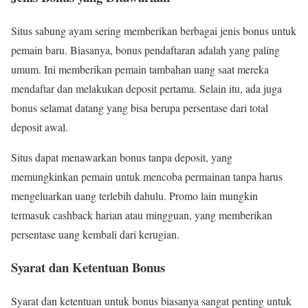
Situs sabung ayam sering memberikan berbagai jenis bonus untuk
pemain baru. Biasanya, bonus pendaftaran adalah yang paling
umum. Ini memberikan pemain tambahan uang saat mereka
mendaftar dan melakukan deposit pertama. Selain itu, ada juga
bonus selamat datang yang bisa berupa persentase dari total
deposit awal.
Situs dapat menawarkan bonus tanpa deposit, yang
memungkinkan pemain untuk mencoba permainan tanpa harus
mengeluarkan uang terlebih dahulu. Promo lain mungkin
termasuk cashback harian atau mingguan, yang memberikan
persentase uang kembali dari kerugian.
Syarat dan Ketentuan Bonus
Syarat dan ketentuan untuk bonus biasanya sangat penting untuk