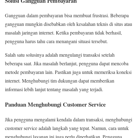
Solusi Gangguan Pembayaran
Gangguan dalam pembayaran bisa membuat frustrasi. Beberapa
gangguan mungkin disebabkan oleh kesalahan teknis di situs atau
masalah jaringan internet. Ketika pembayaran tidak berhasil,
pengguna harus tahu cara menangani situasi tersebut.
Salah satu solusinya adalah mengulangi transaksi setelah
beberapa saat. Jika masalah berlanjut, pengguna dapat mencoba
metode pembayaran lain. Pastikan juga untuk memeriksa koneksi
internet. Menghubungi tim dukungan dapat memberikan
informasi lebih lanjut tentang masalah yang terjadi.
Panduan Menghubungi Customer Service
Jika pengguna mengalami kendala dalam transaksi, menghubungi
customer service adalah langkah yang tepat. Namun, cara untuk
menghubungi layanan ini juga perlu diperhatikan. Pengguna