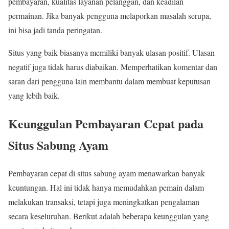
pembayaran, kualitas layanan pelanggan, dan keadilan
permainan. Jika banyak pengguna melaporkan masalah serupa,
ini bisa jadi tanda peringatan.
Situs yang baik biasanya memiliki banyak ulasan positif. Ulasan
negatif juga tidak harus diabaikan. Memperhatikan komentar dan
saran dari pengguna lain membantu dalam membuat keputusan
yang lebih baik.
Keunggulan Pembayaran Cepat pada
Situs Sabung Ayam
Pembayaran cepat di situs sabung ayam menawarkan banyak
keuntungan. Hal ini tidak hanya memudahkan pemain dalam
melakukan transaksi, tetapi juga meningkatkan pengalaman
secara keseluruhan. Berikut adalah beberapa keunggulan yang