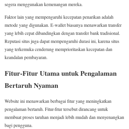
segera menggunakan kemenangan mereka.
Faktor lain yang mempengaruhi kecepatan penarikan adalah
metode yang digunakan. E-wallet biasanya menawarkan transfer
yang lebih cepat dibandingkan dengan transfer bank tradisional.
Reputasi situs juga dapat mempengaruhi durasi ini, karena situs
yang terkemuka cenderung memprioritaskan kecepatan dan
keandalan pembayaran.
Fitur-Fitur Utama untuk Pengalaman
Bertaruh Nyaman
Website ini menawarkan berbagai fitur yang meningkatkan
pengalaman bertaruh. Fitur-fitur tersebut dirancang untuk
membuat proses taruhan menjadi lebih mudah dan menyenangkan
bagi pengguna.