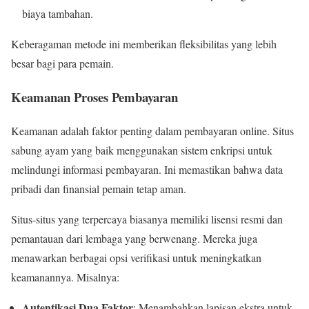
biaya tambahan.
Keberagaman metode ini memberikan fleksibilitas yang lebih
besar bagi para pemain.
Keamanan Proses Pembayaran
Keamanan adalah faktor penting dalam pembayaran online. Situs
sabung ayam yang baik menggunakan sistem enkripsi untuk
melindungi informasi pembayaran. Ini memastikan bahwa data
pribadi dan finansial pemain tetap aman.
Situs-situs yang terpercaya biasanya memiliki lisensi resmi dan
pemantauan dari lembaga yang berwenang. Mereka juga
menawarkan berbagai opsi verifikasi untuk meningkatkan
keamanannya. Misalnya:
Autentikasi Dua Faktor
: Menambahkan lapisan ekstra untuk