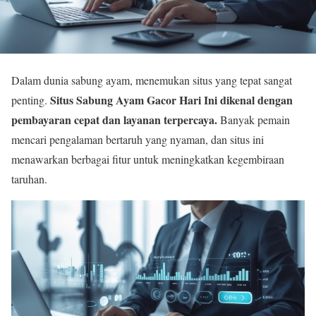
Dalam dunia sabung ayam, menemukan situs yang tepat sangat
Situs Sabung Ayam Gacor Hari Ini dikenal dengan
penting.
pembayaran cepat dan layanan terpercaya.
Banyak pemain
mencari pengalaman bertaruh yang nyaman, dan situs ini
menawarkan berbagai fitur untuk meningkatkan kegembiraan
taruhan.