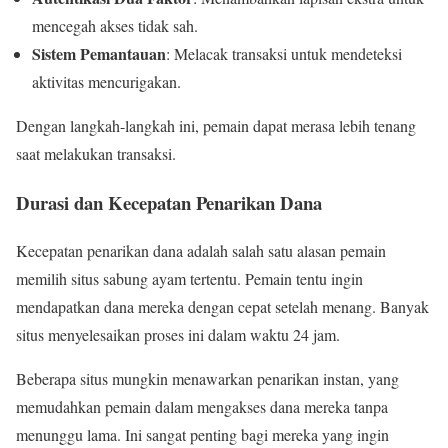
mencegah akses tidak sah.
Sistem Pemantauan
: Melacak transaksi untuk mendeteksi
aktivitas mencurigakan.
Dengan langkah-langkah ini, pemain dapat merasa lebih tenang
saat melakukan transaksi.
Durasi dan Kecepatan Penarikan Dana
Kecepatan penarikan dana adalah salah satu alasan pemain
memilih situs sabung ayam tertentu. Pemain tentu ingin
mendapatkan dana mereka dengan cepat setelah menang. Banyak
situs menyelesaikan proses ini dalam waktu 24 jam.
Beberapa situs mungkin menawarkan penarikan instan, yang
memudahkan pemain dalam mengakses dana mereka tanpa
menunggu lama. Ini sangat penting bagi mereka yang ingin