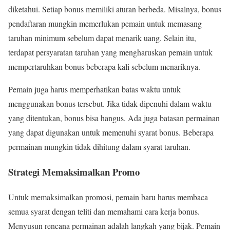
diketahui. Setiap bonus memiliki aturan berbeda. Misalnya, bonus
pendaftaran mungkin memerlukan pemain untuk memasang
taruhan minimum sebelum dapat menarik uang. Selain itu,
terdapat persyaratan taruhan yang mengharuskan pemain untuk
mempertaruhkan bonus beberapa kali sebelum menariknya.
Pemain juga harus memperhatikan batas waktu untuk
menggunakan bonus tersebut. Jika tidak dipenuhi dalam waktu
yang ditentukan, bonus bisa hangus. Ada juga batasan permainan
yang dapat digunakan untuk memenuhi syarat bonus. Beberapa
permainan mungkin tidak dihitung dalam syarat taruhan.
Strategi Memaksimalkan Promo
Untuk memaksimalkan promosi, pemain baru harus membaca
semua syarat dengan teliti dan memahami cara kerja bonus.
Menyusun rencana permainan adalah langkah yang bijak. Pemain