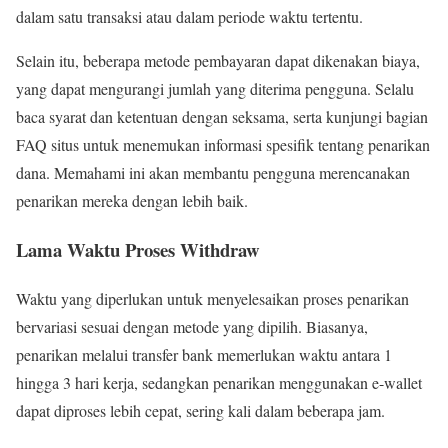
dalam satu transaksi atau dalam periode waktu tertentu.
Selain itu, beberapa metode pembayaran dapat dikenakan biaya,
yang dapat mengurangi jumlah yang diterima pengguna. Selalu
baca syarat dan ketentuan dengan seksama, serta kunjungi bagian
FAQ situs untuk menemukan informasi spesifik tentang penarikan
dana. Memahami ini akan membantu pengguna merencanakan
penarikan mereka dengan lebih baik.
Lama Waktu Proses Withdraw
Waktu yang diperlukan untuk menyelesaikan proses penarikan
bervariasi sesuai dengan metode yang dipilih. Biasanya,
penarikan melalui transfer bank memerlukan waktu antara 1
hingga 3 hari kerja, sedangkan penarikan menggunakan e-wallet
dapat diproses lebih cepat, sering kali dalam beberapa jam.