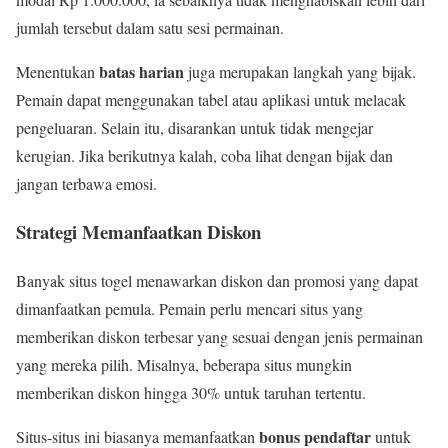
jumlah tersebut dalam satu sesi permainan.
batas harian
Menentukan
juga merupakan langkah yang bijak.
Pemain dapat menggunakan tabel atau aplikasi untuk melacak
pengeluaran. Selain itu, disarankan untuk tidak mengejar
kerugian. Jika berikutnya kalah, coba lihat dengan bijak dan
jangan terbawa emosi.
Strategi Memanfaatkan Diskon
Banyak situs togel menawarkan diskon dan promosi yang dapat
dimanfaatkan pemula. Pemain perlu mencari situs yang
memberikan diskon terbesar yang sesuai dengan jenis permainan
yang mereka pilih. Misalnya, beberapa situs mungkin
memberikan diskon hingga 30% untuk taruhan tertentu.
bonus pendaftar
Situs-situs ini biasanya memanfaatkan
untuk