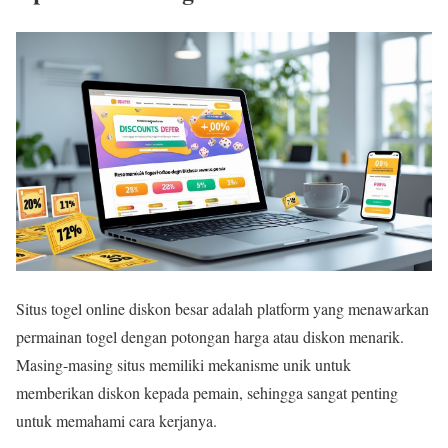
Situs togel online diskon besar adalah platform yang menawarkan
permainan togel dengan potongan harga atau diskon menarik.
Masing-masing situs memiliki mekanisme unik untuk
memberikan diskon kepada pemain, sehingga sangat penting
untuk memahami cara kerjanya.