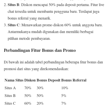
Situs B
: Diskon mencapai 50% pada deposit pertama. Fitur live
chat tersedia untuk membantu pengguna baru. Terdapat juga
bonus referral yang menarik.
Situs C
: Menawarkan promo diskon 60% untuk anggota baru.
Antarmukanya mudah digunakan dan memiliki berbagai
pilihan metode pembayaran.
Perbandingan Fitur Bonus dan Promo
Di bawah ini adalah tabel perbandingan beberapa fitur bonus dan
promosi dari situs yang direkomendasikan:
Nama Situs
Diskon
Bonus Deposit
Bonus Referral
Situs A
70%
30%
10%
Situs B
50%
50%
5%
Situs C
60%
20%
7%