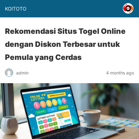
KOITOTO
Rekomendasi Situs Togel Online
dengan Diskon Terbesar untuk
Pemula yang Cerdas
admin
4 months ago