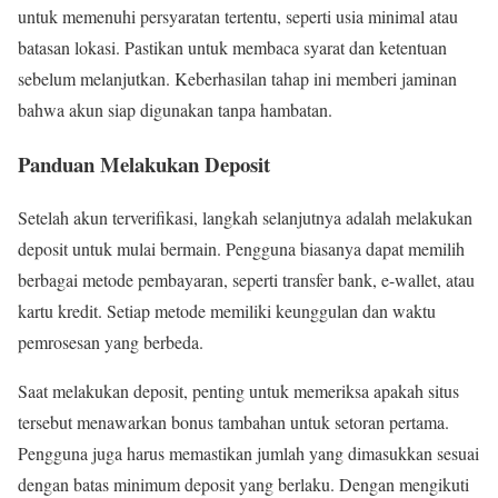
untuk memenuhi persyaratan tertentu, seperti usia minimal atau
batasan lokasi. Pastikan untuk membaca syarat dan ketentuan
sebelum melanjutkan. Keberhasilan tahap ini memberi jaminan
bahwa akun siap digunakan tanpa hambatan.
Panduan Melakukan Deposit
Setelah akun terverifikasi, langkah selanjutnya adalah melakukan
deposit untuk mulai bermain. Pengguna biasanya dapat memilih
berbagai metode pembayaran, seperti transfer bank, e-wallet, atau
kartu kredit. Setiap metode memiliki keunggulan dan waktu
pemrosesan yang berbeda.
Saat melakukan deposit, penting untuk memeriksa apakah situs
tersebut menawarkan bonus tambahan untuk setoran pertama.
Pengguna juga harus memastikan jumlah yang dimasukkan sesuai
dengan batas minimum deposit yang berlaku. Dengan mengikuti