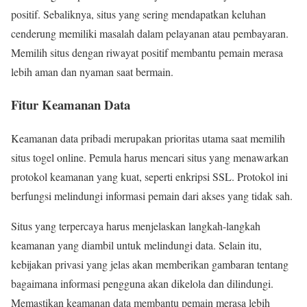
positif. Sebaliknya, situs yang sering mendapatkan keluhan
cenderung memiliki masalah dalam pelayanan atau pembayaran.
Memilih situs dengan riwayat positif membantu pemain merasa
lebih aman dan nyaman saat bermain.
Fitur Keamanan Data
Keamanan data pribadi merupakan prioritas utama saat memilih
situs togel online. Pemula harus mencari situs yang menawarkan
protokol keamanan yang kuat, seperti enkripsi SSL. Protokol ini
berfungsi melindungi informasi pemain dari akses yang tidak sah.
Situs yang terpercaya harus menjelaskan langkah-langkah
keamanan yang diambil untuk melindungi data. Selain itu,
kebijakan privasi yang jelas akan memberikan gambaran tentang
bagaimana informasi pengguna akan dikelola dan dilindungi.
Memastikan keamanan data membantu pemain merasa lebih