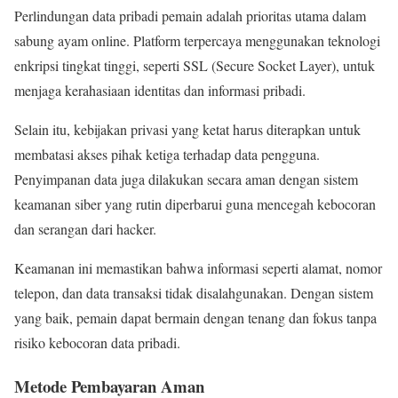
Perlindungan data pribadi pemain adalah prioritas utama dalam
sabung ayam online. Platform terpercaya menggunakan teknologi
enkripsi tingkat tinggi, seperti SSL (Secure Socket Layer), untuk
menjaga kerahasiaan identitas dan informasi pribadi.
Selain itu, kebijakan privasi yang ketat harus diterapkan untuk
membatasi akses pihak ketiga terhadap data pengguna.
Penyimpanan data juga dilakukan secara aman dengan sistem
keamanan siber yang rutin diperbarui guna mencegah kebocoran
dan serangan dari hacker.
Keamanan ini memastikan bahwa informasi seperti alamat, nomor
telepon, dan data transaksi tidak disalahgunakan. Dengan sistem
yang baik, pemain dapat bermain dengan tenang dan fokus tanpa
risiko kebocoran data pribadi.
Metode Pembayaran Aman