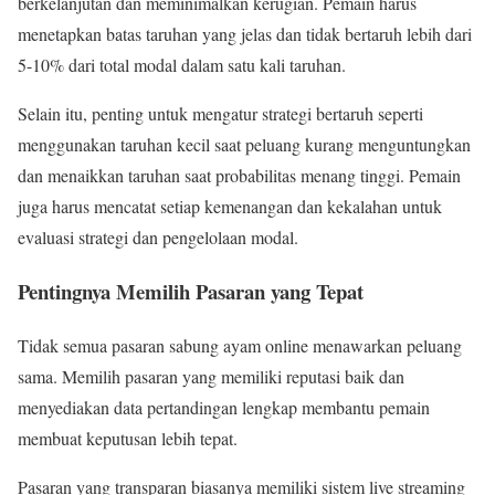
berkelanjutan dan meminimalkan kerugian. Pemain harus
menetapkan batas taruhan yang jelas dan tidak bertaruh lebih dari
5-10% dari total modal dalam satu kali taruhan.
Selain itu, penting untuk mengatur strategi bertaruh seperti
menggunakan taruhan kecil saat peluang kurang menguntungkan
dan menaikkan taruhan saat probabilitas menang tinggi. Pemain
juga harus mencatat setiap kemenangan dan kekalahan untuk
evaluasi strategi dan pengelolaan modal.
Pentingnya Memilih Pasaran yang Tepat
Tidak semua pasaran sabung ayam online menawarkan peluang
sama. Memilih pasaran yang memiliki reputasi baik dan
menyediakan data pertandingan lengkap membantu pemain
membuat keputusan lebih tepat.
Pasaran yang transparan biasanya memiliki sistem live streaming