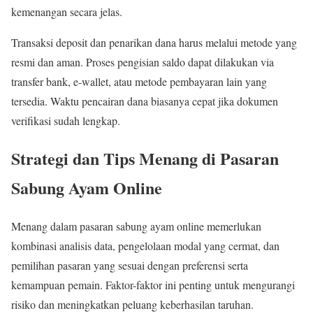
kemenangan secara jelas.
Transaksi deposit dan penarikan dana harus melalui metode yang
resmi dan aman. Proses pengisian saldo dapat dilakukan via
transfer bank, e-wallet, atau metode pembayaran lain yang
tersedia. Waktu pencairan dana biasanya cepat jika dokumen
verifikasi sudah lengkap.
Strategi dan Tips Menang di Pasaran
Sabung Ayam Online
Menang dalam pasaran sabung ayam online memerlukan
kombinasi analisis data, pengelolaan modal yang cermat, dan
pemilihan pasaran yang sesuai dengan preferensi serta
kemampuan pemain. Faktor-faktor ini penting untuk mengurangi
risiko dan meningkatkan peluang keberhasilan taruhan.