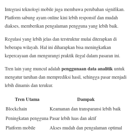
Integrasi teknologi mobile juga membawa perubahan signifikan.
Platform sabung ayam online kini lebih responsif dan mudah
diakses, memberikan pengalaman pengguna yang lebih baik.
Regulasi yang lebih jelas dan terstruktur mulai diterapkan di
beberapa wilayah. Hal ini diharapkan bisa meningkatkan
kepercayaan dan mengurangi praktik ilegal dalam pasaran ini.
penggunaan data analitik
Tren lain yang muncul adalah
untuk
mengatur taruhan dan memprediksi hasil, sehingga pasar menjadi
lebih dinamis dan terukur.
Tren Utama
Dampak
Blockchain
Keamanan dan transparansi lebih baik
Peningkatan pengguna
Pasar lebih luas dan aktif
Platform mobile
Akses mudah dan pengalaman optimal