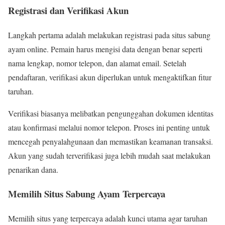
Registrasi dan Verifikasi Akun
Langkah pertama adalah melakukan registrasi pada situs sabung
ayam online. Pemain harus mengisi data dengan benar seperti
nama lengkap, nomor telepon, dan alamat email. Setelah
pendaftaran, verifikasi akun diperlukan untuk mengaktifkan fitur
taruhan.
Verifikasi biasanya melibatkan pengunggahan dokumen identitas
atau konfirmasi melalui nomor telepon. Proses ini penting untuk
mencegah penyalahgunaan dan memastikan keamanan transaksi.
Akun yang sudah terverifikasi juga lebih mudah saat melakukan
penarikan dana.
Memilih Situs Sabung Ayam Terpercaya
Memilih situs yang terpercaya adalah kunci utama agar taruhan