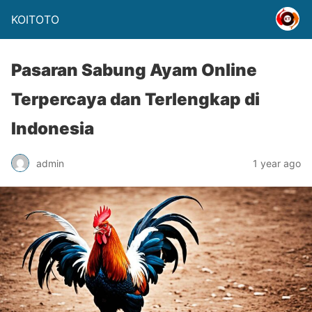
KOITOTO
Pasaran Sabung Ayam Online
Terpercaya dan Terlengkap di
Indonesia
admin
1 year ago