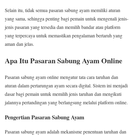
Selain itu, tidak semua pasaran sabung ayam memiliki aturan
yang sama, sehingga penting bagi pemain untuk mengenali jenis-
jenis pasaran yang tersedia dan memilih bandar atau platform
yang terpercaya untuk memastikan pengalaman bertaruh yang
aman dan jelas.
Apa Itu Pasaran Sabung Ayam Online
Pasaran sabung ayam online mengatur tata cara taruhan dan
aturan dalam pertarungan ayam secara digital. Sistem ini menjadi
dasar bagi pemain untuk memilih jenis taruhan dan mengikuti
jalannya pertandingan yang berlangsung melalui platform online.
Pengertian Pasaran Sabung Ayam
Pasaran sabung ayam adalah mekanisme penentuan taruhan dan