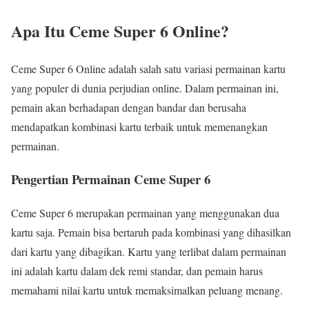
Apa Itu Ceme Super 6 Online?
Ceme Super 6 Online adalah salah satu variasi permainan kartu
yang populer di dunia perjudian online. Dalam permainan ini,
pemain akan berhadapan dengan bandar dan berusaha
mendapatkan kombinasi kartu terbaik untuk memenangkan
permainan.
Pengertian Permainan Ceme Super 6
Ceme Super 6 merupakan permainan yang menggunakan dua
kartu saja. Pemain bisa bertaruh pada kombinasi yang dihasilkan
dari kartu yang dibagikan. Kartu yang terlibat dalam permainan
ini adalah kartu dalam dek remi standar, dan pemain harus
memahami nilai kartu untuk memaksimalkan peluang menang.