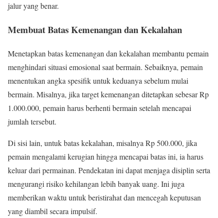
jalur yang benar.
Membuat Batas Kemenangan dan Kekalahan
Menetapkan batas kemenangan dan kekalahan membantu pemain
menghindari situasi emosional saat bermain. Sebaiknya, pemain
menentukan angka spesifik untuk keduanya sebelum mulai
bermain. Misalnya, jika target kemenangan ditetapkan sebesar Rp
1.000.000, pemain harus berhenti bermain setelah mencapai
jumlah tersebut.
Di sisi lain, untuk batas kekalahan, misalnya Rp 500.000, jika
pemain mengalami kerugian hingga mencapai batas ini, ia harus
keluar dari permainan. Pendekatan ini dapat menjaga disiplin serta
mengurangi risiko kehilangan lebih banyak uang. Ini juga
memberikan waktu untuk beristirahat dan mencegah keputusan
yang diambil secara impulsif.