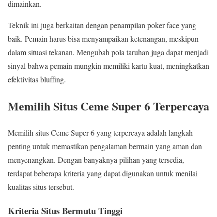
dimainkan.
Teknik ini juga berkaitan dengan penampilan poker face yang
baik. Pemain harus bisa menyampaikan ketenangan, meskipun
dalam situasi tekanan. Mengubah pola taruhan juga dapat menjadi
sinyal bahwa pemain mungkin memiliki kartu kuat, meningkatkan
efektivitas bluffing.
Memilih Situs Ceme Super 6 Terpercaya
Memilih situs Ceme Super 6 yang terpercaya adalah langkah
penting untuk memastikan pengalaman bermain yang aman dan
menyenangkan. Dengan banyaknya pilihan yang tersedia,
terdapat beberapa kriteria yang dapat digunakan untuk menilai
kualitas situs tersebut.
Kriteria Situs Bermutu Tinggi