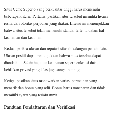
Situs Ceme Super 6 yang berkualitas tinggi harus memenuhi
beberapa kriteria. Pertama, pastikan situs tersebut memiliki lisensi
resmi dari otoritas perjudian yang diakui. Lisensi ini menunjukkan
bahwa situs tersebut telah memenuhi standar tertentu dalam hal
keamanan dan keadilan.
Kedua, periksa ulasan dan reputasi situs di kalangan pemain lain.
Ulasan positif dapat menunjukkan bahwa situs tersebut dapat
diandalkan. Selain itu, fitur keamanan seperti enkripsi data dan
kebijakan privasi yang jelas juga sangat penting.
Ketiga, pastikan situs menawarkan variasi permainan yang
menarik dan bonus yang adil. Bonus harus transparan dan tidak
memiliki syarat yang terlalu rumit.
Panduan Pendaftaran dan Verifikasi