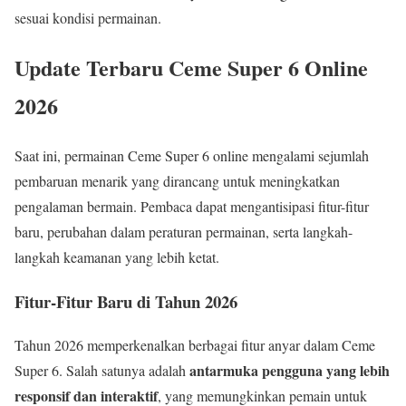
sesuai kondisi permainan.
Update Terbaru Ceme Super 6 Online
2026
Saat ini, permainan Ceme Super 6 online mengalami sejumlah
pembaruan menarik yang dirancang untuk meningkatkan
pengalaman bermain. Pembaca dapat mengantisipasi fitur-fitur
baru, perubahan dalam peraturan permainan, serta langkah-
langkah keamanan yang lebih ketat.
Fitur-Fitur Baru di Tahun 2026
Tahun 2026 memperkenalkan berbagai fitur anyar dalam Ceme
antarmuka pengguna yang lebih
Super 6. Salah satunya adalah
responsif dan interaktif
, yang memungkinkan pemain untuk