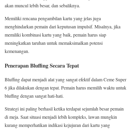
akan muncul lebih besar, dan sebaliknya.
Memiliki rencana pengambilan kartu yang jelas juga
menghindarkan pemain dari keputusan impulsif. Misalnya, jika
memiliki kombinasi kartu yang baik, pemain harus siap
meningkatkan taruhan untuk memaksimalkan potensi
kemenangan.
Penerapan Bluffing Secara Tepat
Bluffing dapat menjadi alat yang sangat efektif dalam Ceme Super
6 jika dilakukan dengan tepat. Pemain harus memilih waktu untuk
bluffing dengan sangat hati-hati.
Strategi ini paling berhasil ketika terdapat sejumlah besar pemain
di meja. Saat situasi menjadi lebih kompleks, lawan mungkin
kurang memperhatikan indikasi kejujuran dari kartu yang