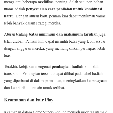
mengalami beberapa modifikasi penting. Salah satu perubahan
penyesuaian cara penilaian untuk kombinasi
utama adalah
kartu
. Dengan aturan baru, pemain kini dapat menikmati variasi
lebih banyak dalam strategi mereka.
batas minimum dan maksimum taruhan
Aturan tentang
juga
telah diubah. Pemain kini dapat memilih batas yang lebih sesuai
dengan anggaran mereka, yang memungkinkan partisipasi lebih
luas.
pembagian hadiah
Terakhir, kebijakan mengenai
kini lebih
transparan. Pembagian tersebut dapat dilihat pada tabel hadiah
yang diperbarui di dalam permainan, meningkatkan kepercayaan
dan ketertarikan pemain untuk terlibat.
Keamanan dan Fair Play
Keamanan dalam Ceme Super 6 online menjadi prioritas utama di