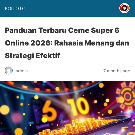
KOITOTO
Panduan Terbaru Ceme Super 6
Online 2026: Rahasia Menang dan
Strategi Efektif
admin
7 months ago