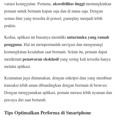
aksesibilitas tinggi
variasi keunggulan. Pertama,
memungkinkan
pemain untuk bermain kapan saja dan di mana saja. Dengan
semua fitur yang tersedia di ponsel, gameplay menjadi lebih
praktis.
antarmuka yang ramah
Kedua, aplikasi ini biasanya memiliki
pengguna
. Hal ini mempermudah navigasi dan mengurangi
kemungkinan kesalahan saat bermain. Selain itu, pemain dapat
penawaran eksklusif
menikmati
yang sering kali tersedia hanya
melalui aplikasi.
Keamanan juga diutamakan, dengan enkripsi data yang membuat
transaksi lebih aman dibandingkan dengan bermain di browser.
Dengan menggunakan aplikasi, pemain merasa lebih nyaman dan
percaya diri saat bertaruh.
Tips Optimalkan Performa di Smartphone