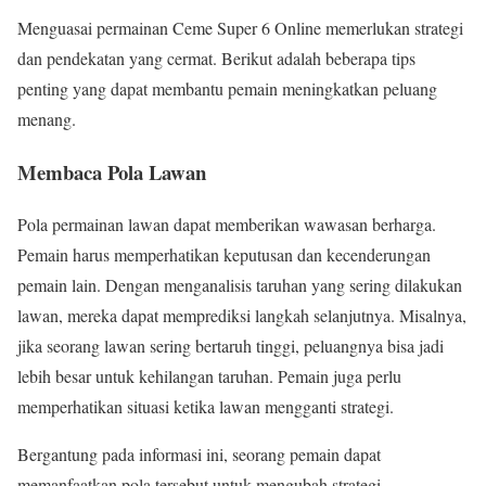
Menguasai permainan Ceme Super 6 Online memerlukan strategi
dan pendekatan yang cermat. Berikut adalah beberapa tips
penting yang dapat membantu pemain meningkatkan peluang
menang.
Membaca Pola Lawan
Pola permainan lawan dapat memberikan wawasan berharga.
Pemain harus memperhatikan keputusan dan kecenderungan
pemain lain. Dengan menganalisis taruhan yang sering dilakukan
lawan, mereka dapat memprediksi langkah selanjutnya. Misalnya,
jika seorang lawan sering bertaruh tinggi, peluangnya bisa jadi
lebih besar untuk kehilangan taruhan. Pemain juga perlu
memperhatikan situasi ketika lawan mengganti strategi.
Bergantung pada informasi ini, seorang pemain dapat
memanfaatkan pola tersebut untuk mengubah strategi