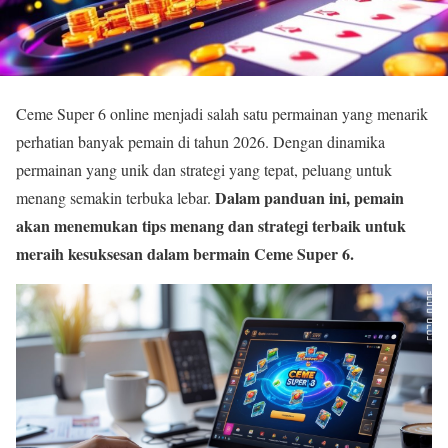
Ceme Super 6 online menjadi salah satu permainan yang menarik
perhatian banyak pemain di tahun 2026. Dengan dinamika
permainan yang unik dan strategi yang tepat, peluang untuk
Dalam panduan ini, pemain
menang semakin terbuka lebar.
akan menemukan tips menang dan strategi terbaik untuk
meraih kesuksesan dalam bermain Ceme Super 6.