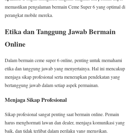
memastikan pengalaman bermain Ceme Super 6 yang optimal di
perangkat mobile mereka.
Etika dan Tanggung Jawab Bermain
Online
Dalam bermain ceme super 6 online, penting untuk memahami
etika dan tanggung jawab yang menyertainya. Hal ini mencakup
menjaga sikap profesional serta menerapkan pendekatan yang
bertanggung jawab dalam setiap aspek permainan.
Menjaga Sikap Profesional
Sikap profesional sangat penting saat bermain online. Pemain
harus menghormati lawan dan dealer, menjaga komunikasi yang
baik, dan tidak terlibat dalam perilaku yang merugikan.