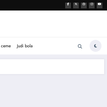
ceme
Judi bola