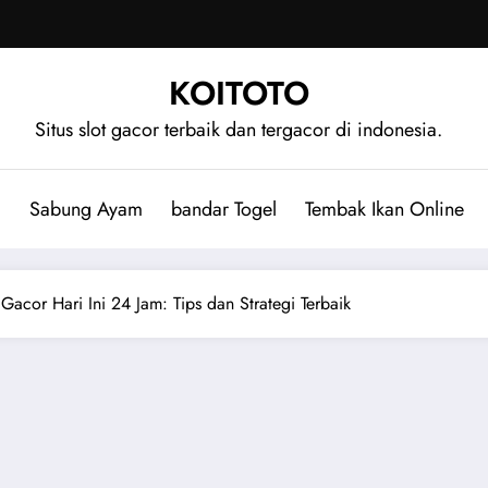
KOITOTO
Situs slot gacor terbaik dan tergacor di indonesia.
m
Sabung Ayam
bandar Togel
Tembak Ikan Online
cor Hari Ini 24 Jam: Tips dan Strategi Terbaik