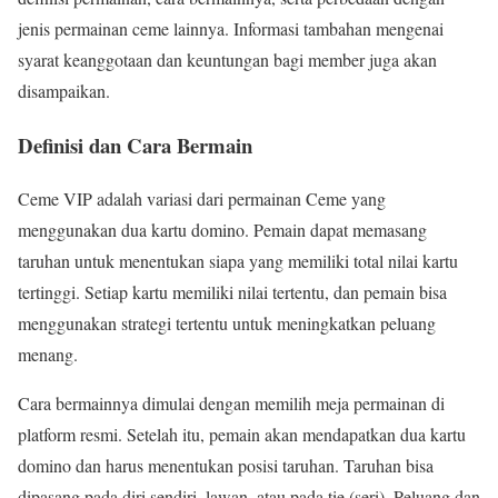
jenis permainan ceme lainnya. Informasi tambahan mengenai
syarat keanggotaan dan keuntungan bagi member juga akan
disampaikan.
Definisi dan Cara Bermain
Ceme VIP adalah variasi dari permainan Ceme yang
menggunakan dua kartu domino. Pemain dapat memasang
taruhan untuk menentukan siapa yang memiliki total nilai kartu
tertinggi. Setiap kartu memiliki nilai tertentu, dan pemain bisa
menggunakan strategi tertentu untuk meningkatkan peluang
menang.
Cara bermainnya dimulai dengan memilih meja permainan di
platform resmi. Setelah itu, pemain akan mendapatkan dua kartu
domino dan harus menentukan posisi taruhan. Taruhan bisa
dipasang pada diri sendiri, lawan, atau pada tie (seri). Peluang dan