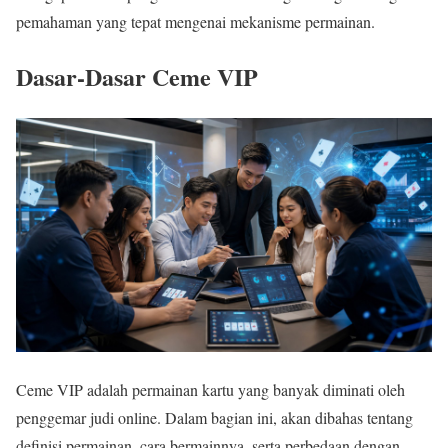
pemahaman yang tepat mengenai mekanisme permainan.
Dasar-Dasar Ceme VIP
Ceme VIP adalah permainan kartu yang banyak diminati oleh
penggemar judi online. Dalam bagian ini, akan dibahas tentang
definisi permainan, cara bermainnya, serta perbedaan dengan