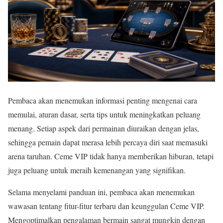
Pembaca akan menemukan informasi penting mengenai cara
memulai, aturan dasar, serta tips untuk meningkatkan peluang
menang. Setiap aspek dari permainan diuraikan dengan jelas,
sehingga pemain dapat merasa lebih percaya diri saat memasuki
arena taruhan. Ceme VIP tidak hanya memberikan hiburan, tetapi
juga peluang untuk meraih kemenangan yang signifikan.
Selama menyelami panduan ini, pembaca akan menemukan
wawasan tentang fitur-fitur terbaru dan keunggulan Ceme VIP.
Mengoptimalkan pengalaman bermain sangat mungkin dengan