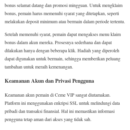
bonus selamat datang dan promosi mingguan. Untuk mengklaim
bonus, pemain harus memenuhi syarat yang ditetapkan, seperti
melakukan deposit minimum atau bermain dalam periode tertentu.
Setelah memenuhi syarat, pemain dapat mengakses menu klaim
bonus dalam akun mereka. Prosesnya sederhana dan dapat
dilakukan hanya dengan beberapa klik. Hadiah yang diperoleh
dapat digunakan untuk bermain, sehingga memberikan peluang
tambahan untuk meraih kemenangan.
Keamanan Akun dan Privasi Pengguna
Keamanan akun pemain di Ceme VIP sangat diutamakan.
Platform ini menggunakan enkripsi SSL untuk melindungi data
pribadi dan transaksi finansial. Hal ini memastikan informasi
pengguna tetap aman dari akses yang tidak sah.