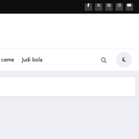
ceme
Judi bola