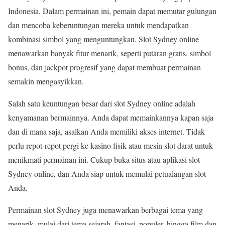
Indonesia. Dalam permainan ini, pemain dapat memutar gulungan
dan mencoba keberuntungan mereka untuk mendapatkan
kombinasi simbol yang menguntungkan. Slot Sydney online
menawarkan banyak fitur menarik, seperti putaran gratis, simbol
bonus, dan jackpot progresif yang dapat membuat permainan
semakin mengasyikkan.
Salah satu keuntungan besar dari slot Sydney online adalah
kenyamanan bermainnya. Anda dapat memainkannya kapan saja
dan di mana saja, asalkan Anda memiliki akses internet. Tidak
perlu repot-repot pergi ke kasino fisik atau mesin slot darat untuk
menikmati permainan ini. Cukup buka situs atau aplikasi slot
Sydney online, dan Anda siap untuk memulai petualangan slot
Anda.
Permainan slot Sydney juga menawarkan berbagai tema yang
menarik, mulai dari tema sejarah, fantasi, populer, hingga film dan