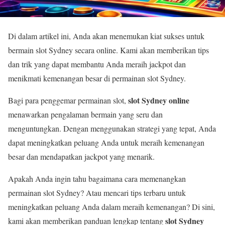
Di dalam artikel ini, Anda akan menemukan kiat sukses untuk
bermain slot Sydney secara online. Kami akan memberikan tips
dan trik yang dapat membantu Anda meraih jackpot dan
menikmati kemenangan besar di permainan slot Sydney.
slot Sydney online
Bagi para penggemar permainan slot,
menawarkan pengalaman bermain yang seru dan
menguntungkan. Dengan menggunakan strategi yang tepat, Anda
dapat meningkatkan peluang Anda untuk meraih kemenangan
besar dan mendapatkan jackpot yang menarik.
Apakah Anda ingin tahu bagaimana cara memenangkan
permainan slot Sydney? Atau mencari tips terbaru untuk
meningkatkan peluang Anda dalam meraih kemenangan? Di sini,
slot Sydney
kami akan memberikan panduan lengkap tentang