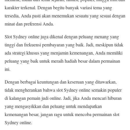
karakter terkenal. Dengan begitu banyak variasi tema yang
tersedia, Anda pasti akan menemukan sesuatu yang sesuai dengan
minat dan preferensi Anda.
Slot Sydney online juga dikenal dengan peluang menang yang
tinggi dan frekuensi pembayaran yang baik. Jadi, meskipun tidak
ada strategi khusus yang menjamin kemenangan, Anda memiliki
peluang yang baik untuk meraih hadiah besar dalam permainan
ini.
Dengan berbagai keuntungan dan keseruan yang ditawarkan,
tidak mengherankan bahwa slot Sydney online semakin populer
di kalangan pemain judi online. Jadi, jika Anda mencari hiburan
yang mengasyikkan dan peluang untuk mendapatkan
kemenangan besar, jangan ragu untuk mencoba permainan slot
Sydney online.