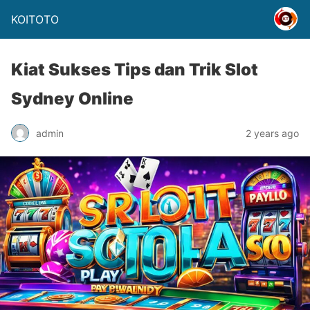
KOITOTO
Kiat Sukses Tips dan Trik Slot
Sydney Online
admin
2 years ago