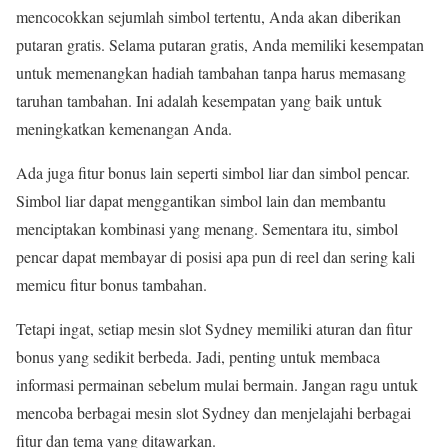
mencocokkan sejumlah simbol tertentu, Anda akan diberikan
putaran gratis. Selama putaran gratis, Anda memiliki kesempatan
untuk memenangkan hadiah tambahan tanpa harus memasang
taruhan tambahan. Ini adalah kesempatan yang baik untuk
meningkatkan kemenangan Anda.
Ada juga fitur bonus lain seperti simbol liar dan simbol pencar.
Simbol liar dapat menggantikan simbol lain dan membantu
menciptakan kombinasi yang menang. Sementara itu, simbol
pencar dapat membayar di posisi apa pun di reel dan sering kali
memicu fitur bonus tambahan.
Tetapi ingat, setiap mesin slot Sydney memiliki aturan dan fitur
bonus yang sedikit berbeda. Jadi, penting untuk membaca
informasi permainan sebelum mulai bermain. Jangan ragu untuk
mencoba berbagai mesin slot Sydney dan menjelajahi berbagai
fitur dan tema yang ditawarkan.