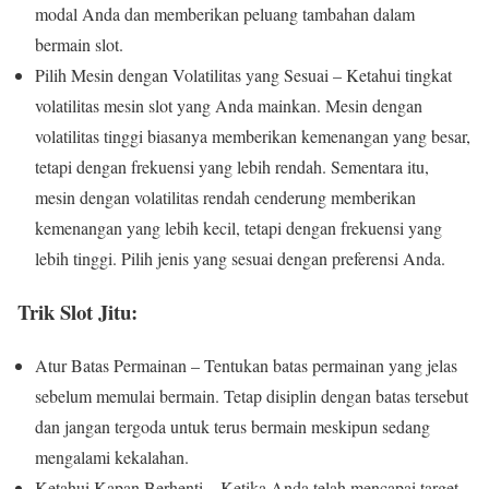
modal Anda dan memberikan peluang tambahan dalam
bermain slot.
Pilih Mesin dengan Volatilitas yang Sesuai – Ketahui tingkat
volatilitas mesin slot yang Anda mainkan. Mesin dengan
volatilitas tinggi biasanya memberikan kemenangan yang besar,
tetapi dengan frekuensi yang lebih rendah. Sementara itu,
mesin dengan volatilitas rendah cenderung memberikan
kemenangan yang lebih kecil, tetapi dengan frekuensi yang
lebih tinggi. Pilih jenis yang sesuai dengan preferensi Anda.
Trik Slot Jitu:
Atur Batas Permainan – Tentukan batas permainan yang jelas
sebelum memulai bermain. Tetap disiplin dengan batas tersebut
dan jangan tergoda untuk terus bermain meskipun sedang
mengalami kekalahan.
Ketahui Kapan Berhenti – Ketika Anda telah mencapai target