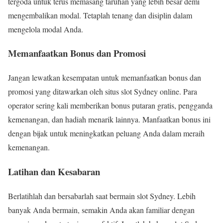
tergoda untuk terus memasang taruhan yang lebih besar demi
mengembalikan modal. Tetaplah tenang dan disiplin dalam
mengelola modal Anda.
Memanfaatkan Bonus dan Promosi
Jangan lewatkan kesempatan untuk memanfaatkan bonus dan
promosi yang ditawarkan oleh situs slot Sydney online. Para
operator sering kali memberikan bonus putaran gratis, pengganda
kemenangan, dan hadiah menarik lainnya. Manfaatkan bonus ini
dengan bijak untuk meningkatkan peluang Anda dalam meraih
kemenangan.
Latihan dan Kesabaran
Berlatihlah dan bersabarlah saat bermain slot Sydney. Lebih
banyak Anda bermain, semakin Anda akan familiar dengan