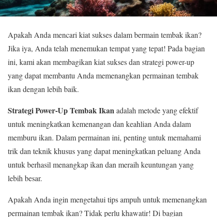
Apakah Anda mencari kiat sukses dalam bermain tembak ikan?
Jika iya, Anda telah menemukan tempat yang tepat! Pada bagian
ini, kami akan membagikan kiat sukses dan strategi power-up
yang dapat membantu Anda memenangkan permainan tembak
ikan dengan lebih baik.
Strategi Power-Up Tembak Ikan
adalah metode yang efektif
untuk meningkatkan kemenangan dan keahlian Anda dalam
memburu ikan. Dalam permainan ini, penting untuk memahami
trik dan teknik khusus yang dapat meningkatkan peluang Anda
untuk berhasil menangkap ikan dan meraih keuntungan yang
lebih besar.
Apakah Anda ingin mengetahui tips ampuh untuk memenangkan
permainan tembak ikan? Tidak perlu khawatir! Di bagian