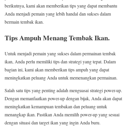
berikutnya, kami akan memberikan tips yang dapat membantu
Anda menjadi pemain yang lebih handal dan sukses dalam
bermain tembak ikan.
Tips Ampuh Menang Tembak Ikan.
Untuk menjadi pemain yang sukses dalam permainan tembak
ikan, Anda perlu memiliki tips dan strategi yang tepat. Dalam
bagian ini, kami akan memberikan tips ampuh yang dapat
meningkatkan peluang Anda untuk memenangkan permainan.
Salah satu tips yang penting adalah menguasai strategi power-up.
Dengan memanfaatkan power-up dengan bijak, Anda akan dapat
meningkatkan kemampuan tembakan dan peluang untuk
menangkap ikan. Pastikan Anda memilih power-up yang sesuai
dengan situasi dan target ikan yang ingin Anda buru.