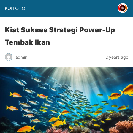
KOITOTO
Kiat Sukses Strategi Power-Up
Tembak Ikan
admin
2 years ago