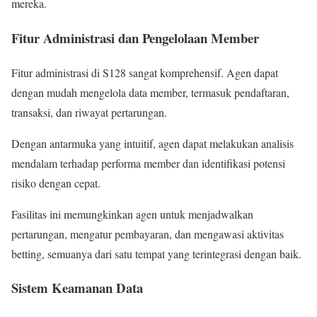
mereka.
Fitur Administrasi dan Pengelolaan Member
Fitur administrasi di S128 sangat komprehensif. Agen dapat
dengan mudah mengelola data member, termasuk pendaftaran,
transaksi, dan riwayat pertarungan.
Dengan antarmuka yang intuitif, agen dapat melakukan analisis
mendalam terhadap performa member dan identifikasi potensi
risiko dengan cepat.
Fasilitas ini memungkinkan agen untuk menjadwalkan
pertarungan, mengatur pembayaran, dan mengawasi aktivitas
betting, semuanya dari satu tempat yang terintegrasi dengan baik.
Sistem Keamanan Data