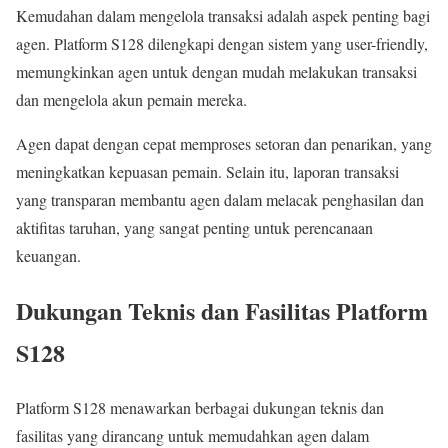
Kemudahan dalam mengelola transaksi adalah aspek penting bagi
agen. Platform S128 dilengkapi dengan sistem yang user-friendly,
memungkinkan agen untuk dengan mudah melakukan transaksi
dan mengelola akun pemain mereka.
Agen dapat dengan cepat memproses setoran dan penarikan, yang
meningkatkan kepuasan pemain. Selain itu, laporan transaksi
yang transparan membantu agen dalam melacak penghasilan dan
aktifitas taruhan, yang sangat penting untuk perencanaan
keuangan.
Dukungan Teknis dan Fasilitas Platform
S128
Platform S128 menawarkan berbagai dukungan teknis dan
fasilitas yang dirancang untuk memudahkan agen dalam