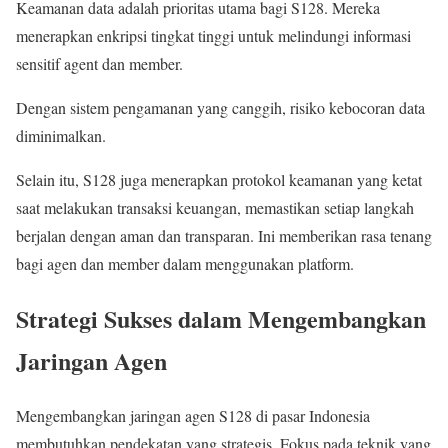
Keamanan data adalah prioritas utama bagi S128. Mereka
menerapkan enkripsi tingkat tinggi untuk melindungi informasi
sensitif agent dan member.
Dengan sistem pengamanan yang canggih, risiko kebocoran data
diminimalkan.
Selain itu, S128 juga menerapkan protokol keamanan yang ketat
saat melakukan transaksi keuangan, memastikan setiap langkah
berjalan dengan aman dan transparan. Ini memberikan rasa tenang
bagi agen dan member dalam menggunakan platform.
Strategi Sukses dalam Mengembangkan
Jaringan Agen
Mengembangkan jaringan agen S128 di pasar Indonesia
membutuhkan pendekatan yang strategis. Fokus pada teknik yang