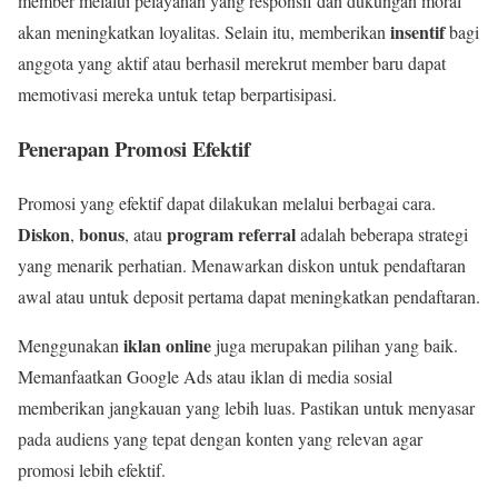
member melalui pelayanan yang responsif dan dukungan moral
insentif
akan meningkatkan loyalitas. Selain itu, memberikan
bagi
anggota yang aktif atau berhasil merekrut member baru dapat
memotivasi mereka untuk tetap berpartisipasi.
Penerapan Promosi Efektif
Promosi yang efektif dapat dilakukan melalui berbagai cara.
Diskon
bonus
program referral
,
, atau
adalah beberapa strategi
yang menarik perhatian. Menawarkan diskon untuk pendaftaran
awal atau untuk deposit pertama dapat meningkatkan pendaftaran.
iklan online
Menggunakan
juga merupakan pilihan yang baik.
Memanfaatkan Google Ads atau iklan di media sosial
memberikan jangkauan yang lebih luas. Pastikan untuk menyasar
pada audiens yang tepat dengan konten yang relevan agar
promosi lebih efektif.