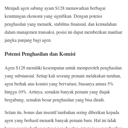
Menjadi agen sabung ayam S128 menawarkan berbagai
keuntungan ekonomi yang signifikan. Dengan potensi
penghasilan yang menarik, stabilitas finansial, dan kemudahan
dalam manajemen transaksi, posisi ini dapat memberikan manfaat
jangka panjang bagi agen.
Potensi Penghasilan dan Komisi
Agen S128 memiliki kesempatan untuk memperoleh penghasilan
yang substansial. Setiap kali seorang pemain melakukan taruhan,
agen berhak atas komisi yang bervariasi, biasanya antara 5%
hingga 10%. Artinya, semakin banyak pemain yang diajak
bergabung, semakin besar penghasilan yang bisa diraih.
Selain itu, bonus dan insentif tambahan sering diberikan kepada
agen yang berhasil menarik banyak pemain baru. Hal ini tidak