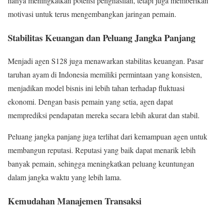
hanya meningkatkan potensi penghasilan, tetapi juga memberikan
motivasi untuk terus mengembangkan jaringan pemain.
Stabilitas Keuangan dan Peluang Jangka Panjang
Menjadi agen S128 juga menawarkan stabilitas keuangan. Pasar
taruhan ayam di Indonesia memiliki permintaan yang konsisten,
menjadikan model bisnis ini lebih tahan terhadap fluktuasi
ekonomi. Dengan basis pemain yang setia, agen dapat
memprediksi pendapatan mereka secara lebih akurat dan stabil.
Peluang jangka panjang juga terlihat dari kemampuan agen untuk
membangun reputasi. Reputasi yang baik dapat menarik lebih
banyak pemain, sehingga meningkatkan peluang keuntungan
dalam jangka waktu yang lebih lama.
Kemudahan Manajemen Transaksi