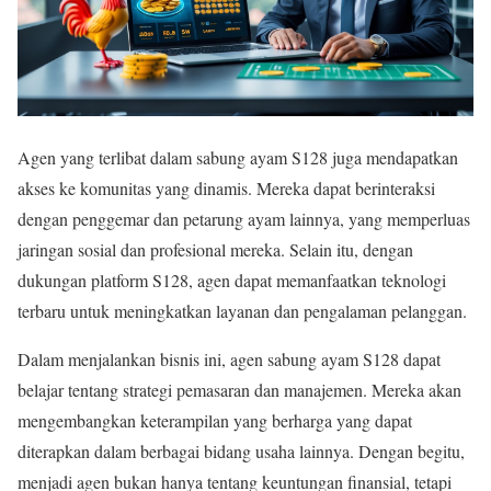
Agen yang terlibat dalam sabung ayam S128 juga mendapatkan
akses ke komunitas yang dinamis. Mereka dapat berinteraksi
dengan penggemar dan petarung ayam lainnya, yang memperluas
jaringan sosial dan profesional mereka. Selain itu, dengan
dukungan platform S128, agen dapat memanfaatkan teknologi
terbaru untuk meningkatkan layanan dan pengalaman pelanggan.
Dalam menjalankan bisnis ini, agen sabung ayam S128 dapat
belajar tentang strategi pemasaran dan manajemen. Mereka akan
mengembangkan keterampilan yang berharga yang dapat
diterapkan dalam berbagai bidang usaha lainnya. Dengan begitu,
menjadi agen bukan hanya tentang keuntungan finansial, tetapi