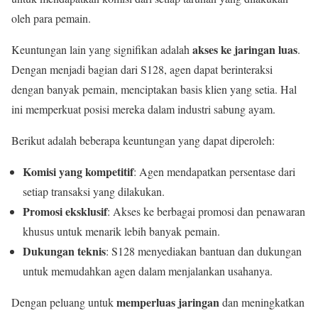
oleh para pemain.
akses ke jaringan luas
Keuntungan lain yang signifikan adalah
.
Dengan menjadi bagian dari S128, agen dapat berinteraksi
dengan banyak pemain, menciptakan basis klien yang setia. Hal
ini memperkuat posisi mereka dalam industri sabung ayam.
Berikut adalah beberapa keuntungan yang dapat diperoleh:
Komisi yang kompetitif
: Agen mendapatkan persentase dari
setiap transaksi yang dilakukan.
Promosi eksklusif
: Akses ke berbagai promosi dan penawaran
khusus untuk menarik lebih banyak pemain.
Dukungan teknis
: S128 menyediakan bantuan dan dukungan
untuk memudahkan agen dalam menjalankan usahanya.
memperluas jaringan
Dengan peluang untuk
dan meningkatkan