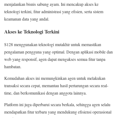
menjalankan bisnis sabung ayam. Ini mencakup akses ke
teknologi terkini, fitur administrasi yang efisien, serta sistem
keamanan data yang andal.
Akses ke Teknologi Terkini
S128 menggunakan teknologi mutakhir untuk memastikan
pengalaman pengguna yang optimal. Dengan aplikasi mobile dan
web yang responsif, agen dapat mengakses semua fitur tanpa
hambatan.
Kemudahan akses ini memungkinkan agen untuk melakukan
transaksi secara cepat, memantau hasil pertarungan secara real-
time, dan berkomunikasi dengan anggota lainnya.
Platform ini juga diperbarui secara berkala, sehingga agen selalu
mendapatkan fitur terbaru yang mendukung efisiensi operasional