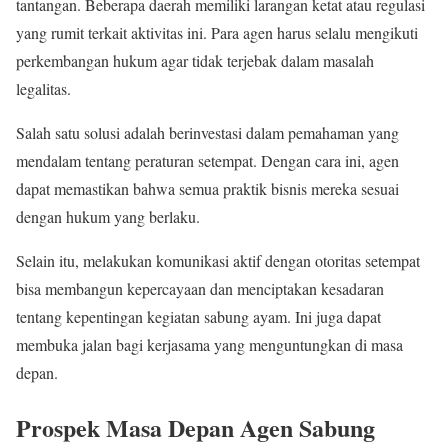
tantangan. Beberapa daerah memiliki larangan ketat atau regulasi
yang rumit terkait aktivitas ini. Para agen harus selalu mengikuti
perkembangan hukum agar tidak terjebak dalam masalah
legalitas.
Salah satu solusi adalah berinvestasi dalam pemahaman yang
mendalam tentang peraturan setempat. Dengan cara ini, agen
dapat memastikan bahwa semua praktik bisnis mereka sesuai
dengan hukum yang berlaku.
Selain itu, melakukan komunikasi aktif dengan otoritas setempat
bisa membangun kepercayaan dan menciptakan kesadaran
tentang kepentingan kegiatan sabung ayam. Ini juga dapat
membuka jalan bagi kerjasama yang menguntungkan di masa
depan.
Prospek Masa Depan Agen Sabung