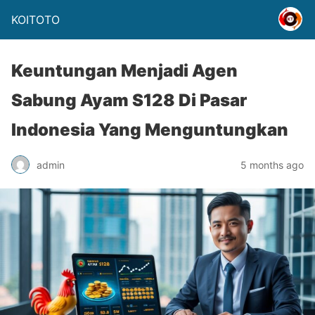
KOITOTO
Keuntungan Menjadi Agen
Sabung Ayam S128 Di Pasar
Indonesia Yang Menguntungkan
admin
5 months ago